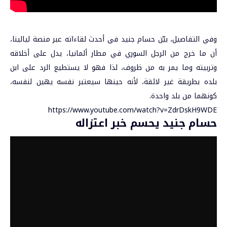
وفي التفاصيل، بيّن حسام جنيد في أحدث لقاءاته عبر منصة ليالينا،
أن ما خرج من الرجل السوري في مطار ألمانيا، يدل على أخلاقه
وتربيته وما يمر به من ظروف، لذا فهو لا يستطيع الرد على ابن
بلده بطريقة غير لائقة، لأنه حينها سيعتبر نفسه يهين لنفسه،
كونهما من بلد واحدة.
https://www.youtube.com/watch?v=ZdrDskH9WDE
حسام جنيد يحسم خبر اعتزاله