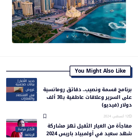
You Might Also Like
جديد الأخبار|
بيانات صحفية
برنامج قسمة ونصيب.. دقائق رومانسية
عروض
نبض الاقتصاد
على السرير وعلاقات عاطفية بـ30 ألف
والعقارات
دولار (فيديو)
12 أغسطس، 2024
مفاجأة من العيار الثقيل تهز مشاركة
الأكثر قراءة
شهد سعيد في أولمبياد باريس 2024
الرياضة