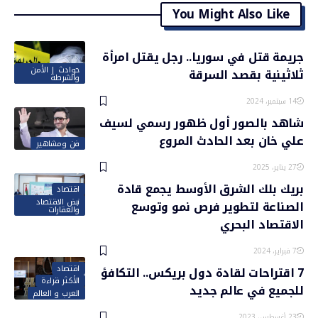
You Might Also Like
جريمة قتل في سوريا.. رجل يقتل امرأة
حوادث | الأمن
ثلاثينية بقصد السرقة
والشرطة
14 سبتمبر، 2024
شاهد بالصور أول ظهور رسمي لسيف
علي خان بعد الحادث المروع
فن ومشاهير
27 يناير، 2025
بريك بلك الشرق الأوسط يجمع قادة
اقتصاد
نبض الاقتصاد
الصناعة لتطوير فرص نمو وتوسع
والعقارات
الاقتصاد البحري
7 فبراير، 2024
اقتصاد
7 اقتراحات لقادة دول بريكس.. التكافؤ
الأكثر قراءة
للجميع في عالم جديد
العرب و العالم
23 أغسطس، 2023