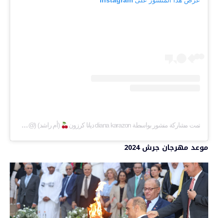
عرض هذا المنشور على Instagram
تمت مشاركة منشور بواسطة ‏‎diana karazon ديانا كرزون
(أم راشد)‎‏ (@‏‎dianakarazonw‎‏)
موعد مهرجان جرش 2024