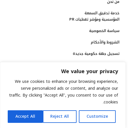
من نحن
خدمة تدقيق السمعة
المؤسسية ومؤشر تغطيات PR
سياسة الخصوصية
الشروط والأحكام
تسجيل جهة حكومية جديدة
الاعتماد الرسمي
We value your privacy
منصة إخبارية مرخصة
We use cookies to enhance your browsing experience,
serve personalized ads or content, and analyze our
انشر خبرك
traffic. By clicking "Accept All", you consent to our use of
cookies.
رقم الترخيص الاتحادي : 8793134
AR
جميع حقوق التوثيق الرقمي محفوظة لمنصة السابعة © 2026.
Accept All
Reject All
Customize