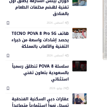
كورال بيتش الشارقة يطلق أول
تقنية لهضم مخلفات الطعام
بالفنادق
4 أغسطس، 2026
هاتف TECNO POVA 8 Pro 5G
يحصد إشادات واسعة من خبراء
التقنية والألعاب بالمملكة
4 أغسطس، 2026
سلسلة POVA 8 تنطلق رسمياً
بالسعودية بتعاون تقني
استثنائي
29 يوليو، 2026
عقارات دبي السكنية الفندقية
تسجل نمواً استثمارياً متصاعداً