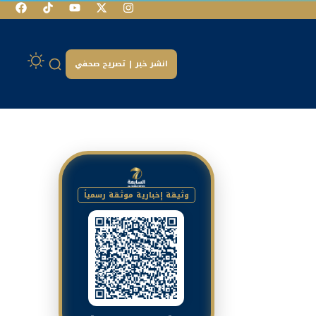
انشر خبر | تصريح صحفي
وثيقة إخبارية موثقة رسمياً