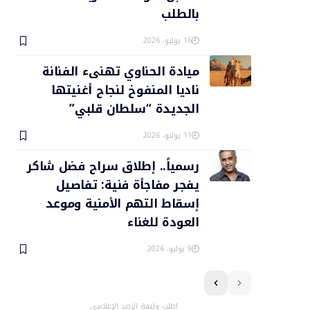
بالطلب
16 يوليو، 2026
ميادة الحناوي تهنىء الفنانة
ناديا المنفوخ لنجاح أغنيتها
الجديدة “سلطان قلبي”
11 يوليو، 2026
رسمياً.. إطلاق سراح فضل شاكر
يفجر مفاجأة فنية: تفاصيل
إسقاط التهم الأمنية وموعد
العودة للغناء
9 يوليو، 2026
اطلب وثيقة الرصد الإعلامي