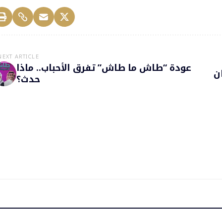
NEXT ARTICLE
عودة “طاش ما طاش” تفرق الأحباب.. ماذا
ن
حدث؟