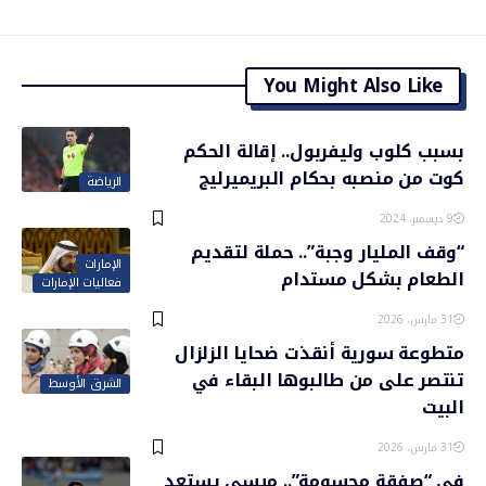
You Might Also Like
بسبب كلوب وليفربول.. إقالة الحكم
كوت من منصبه بحكام البريميرليج
الرياضة
9 ديسمبر، 2024
“وقف المليار وجبة”.. حملة لتقديم
الإمارات
الطعام بشكل مستدام
فعاليات الإمارات
31 مارس، 2026
متطوعة سورية أنقذت ضحايا الزلزال
تنتصر على من طالبوها البقاء في
الشرق الأوسط
البيت
31 مارس، 2026
في “صفقة محسومة”.. ميسي يستعد