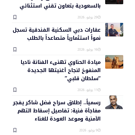
بالسعودية بتعاون تقني استثنائي
29 يوليو، 2026
عقارات دبي السكنية الفندقية تسجل
نمواً استثمارياً متصاعداً بالطلب
16 يوليو، 2026
ميادة الحناوي تهنىء الفنانة ناديا
المنفوخ لنجاح أغنيتها الجديدة
“سلطان قلبي”
11 يوليو، 2026
رسمياً.. إطلاق سراح فضل شاكر يفجر
مفاجأة فنية: تفاصيل إسقاط التهم
الأمنية وموعد العودة للغناء
9 يوليو، 2026