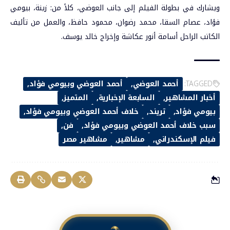
ويشارك في بطولة الفيلم إلى جانب العوضي، كلاً من: زينة، بيومي
فؤاد، عصام السقا، محمد رضوان، محمود حافظ، والعمل من تأليف
الكاتب الراحل أسامة أنور عكاشة وإخراج خالد يوسف.
TAGGED:
أحمد العوضي
أحمد العوضي وبيومي فؤاد
أخبار المشاهير
السابعة الإخبارية
المتميز
بيومي فؤاد
تريند
خلاف أحمد العوضي وبيومي فؤاد
سبب خلاف أحمد العوضي وبيومي فؤاد
فن
فيلم الإسكندراني
مشاهير
مشاهير مصر