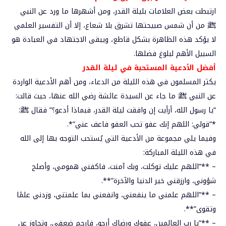
ارتبطت بعض العلامات بليلة القدر، ومن أشهرها ما ورد عن النبي
ﷺ من أن شمس صبيحتها تشرق بلا شعاع، إلا أن التفسير العلمي
لا يؤكد هذه الظاهرة بشكل قاطع، ويبقى الاجتهاد في العبادة هو
السبيل الأهم لبلوغ فضلها.
أفضل الأدعية المستحبة في ليلة القدر
يكثر المسلمون في هذه الليلة من الدعاء، ومن أهم الأدعية الواردة
عن النبي ﷺ ما جاء عن السيدة عائشة رضي الله عنها، حيث قالت:
“يا رسول الله، أرأيت إن وافقت ليلة القدر، فبماذا أدعو؟” فقال ﷺ:
*”قولي: اللهم إنك عفو تحب العفو فاعف عني”*.
وفيما يلي مجموعة من الأدعية التي يُستحب التوجه بها إلى الله
في هذه الليلة المباركة:
– **”اللهم عليك توكلت، وبك آمنت، فاكفني همومي، وأصلح
شؤوني، وارزقني خير الدنيا والآخرة”**.
– **”اللهم علمني ما ينفعني، وانفعني بما علمتني، وزدني علمًا
وتقوى”**.
– **”يا رب العالمين، عفوك ورضاك أرجو، فارحم ضعفي، وتجاوز عن