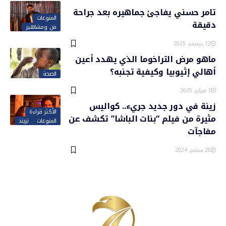
تامر حسني يفاجئ جماهيره بعد جراحة
المنوعات
دقيقة
فن ومشاهير
12 ديسمبر، 2025
ماهو مرض التراخوما الذي يهدد أعين
أهالي إثيوبيا وكيفية تجنبه؟
الصحة
1 فبراير، 2025
زينة في دور جديد جريء.. كواليس
الأكثر قراءة
مثيرة من فيلم “بنات الباشا” تكشف عن
المنوعات
تريند
مفاجآت
26 سبتمبر، 2024