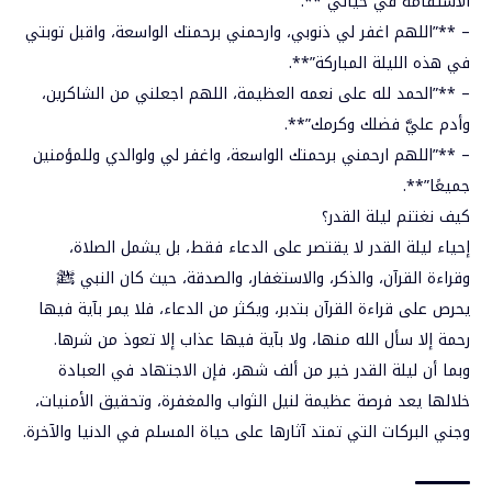
الاستقامة في حياتي”**.
– **”اللهم اغفر لي ذنوبي، وارحمني برحمتك الواسعة، واقبل توبتي
في هذه الليلة المباركة”**.
– **”الحمد لله على نعمه العظيمة، اللهم اجعلني من الشاكرين،
وأدم عليَّ فضلك وكرمك”**.
– **”اللهم ارحمني برحمتك الواسعة، واغفر لي ولوالدي وللمؤمنين
جميعًا”**.
كيف نغتنم ليلة القدر؟
إحياء ليلة القدر لا يقتصر على الدعاء فقط، بل يشمل الصلاة،
وقراءة القرآن، والذكر، والاستغفار، والصدقة، حيث كان النبي ﷺ
يحرص على قراءة القرآن بتدبر، ويكثر من الدعاء، فلا يمر بآية فيها
رحمة إلا سأل الله منها، ولا بآية فيها عذاب إلا تعوذ من شرها.
وبما أن ليلة القدر خير من ألف شهر، فإن الاجتهاد في العبادة
خلالها يعد فرصة عظيمة لنيل الثواب والمغفرة، وتحقيق الأمنيات،
وجني البركات التي تمتد آثارها على حياة المسلم في الدنيا والآخرة.