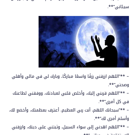
سيئاتي”**.
– **”اللهم ارزقني رزقًا واسعًا مباركًا، وبارك لي في مالي وأهلي
وصحتي”**.
– **”اللهم قربني إليك، وأخلص قلبي لعبادتك، ووفقني لطاعتك
في كل أمري”**.
– **”سبحانك اللهم، أنت ربي العظيم، أعترف بعظمتك، وأخضع لك،
وأسلم أمري لك”**.
– **”اللهم اهدني إلى سواء السبيل، وثبتني على دينك، وارزقني