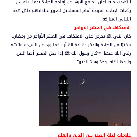
التهجد، حيث أعلن الجامع الأزهر عن إقامة الصلاة يوميًا بثماني
ركعات، لإتاحة الفرصة أمام المسلمين لتعزيز عباداتهم خلال هذه
الليالي المباركة.
الاعتكاف في العشر الأواخر
كان النبي ﷺ يحرص على الاعتكاف في العشر الأواخر من رمضان،
مكثرًا من الصلاة والذكر وقراءة القرآن، كما ورد عن السيدة عائشة
رضي الله عنها: *”كان رسول الله ﷺ إذا دخل العشر، أحيا الليل،
وأيقظ أهله، وجدّ وشدّ المئزر”.
علامات ليلة القدر بين الدين والعلم