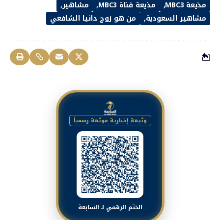
مذيعة MBC3
مذيعة قناة MBC3
مشاهير
مشاهير السعودية
من هو زوج دانيا الشافعي
وثيقة إخبارية موثقة رسمياً
الختم الرقمي لـ السابعة