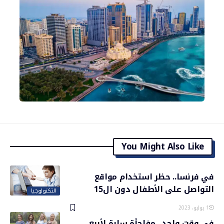
You Might Also Like
في فرنسا.. حظر استخدام مواقع
التواصل على الأطفال دون ال15
التكنولوجيا
1 يوليو، 2023
في وقت واحد.. مفاجأة سارة لأربع