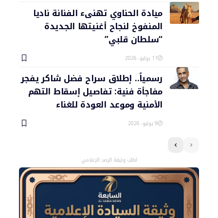
ميادة الحناوي تهنىء الفنانة ناديا
المنفوخ لنجاح أغنيتها الجديدة
“سلطان قلبي”
11 يوليو، 2026
رسمياً.. إطلاق سراح فضل شاكر يفجر
مفاجأة فنية: تفاصيل إسقاط التهم
الأمنية وموعد العودة للغناء
9 يوليو، 2026
اطلب وثيقة الرصد الإعلامي