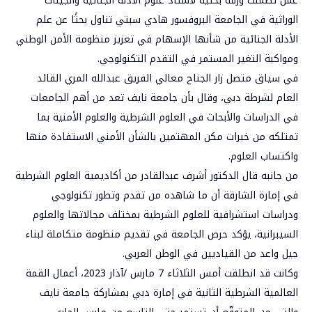
عمل تضمنت ورقة بحثية لأستاذ علوم الأدلة الجنائية والجينات
الوراثية في الجامعة البروفسور هادي سبتي تناول بحثًا عن علم
الأدلة الجنائية من شأنها الإسهام في تعزيز منظومة الأمن الوطني
ومواكبة التغير المستمر في التقدم التكنولوجي.
في سياق متصل زار الجناح معالي الفريق عبدالله المري القائد
العام لشرطة دبي، وقال بأن جامعة نايف تعد من أهم الجامعات
في الدراسات والأبحاث في العلوم الشرطية والعلوم الأمنية بما
تمتلكه من خبرات مكن المهتمين بالشأن الأمني الاستفادة منها
واكتساب العلوم.
من جانبه قال الدكتور أشرف عبدالقادر من أكاديمية العلوم الشرطية
في إمارة الشارقة أن ما شاهده من تقدم وتطور تكنولوجي
ودراسات استشرافية للعلوم الشرطية بمختلف مجالاتها والعلوم
السيبرانية، يؤكد حرص الجامعة في تقديم منظومة متكاملة لبناء
جيل واعد من القياديين في الوطن العربي.
وكانت قد انطلقت أمس الثلاثاء 7 مارس /آذار 2023، أعمال القمة
العالمية الشرطية الثانية في إمارة دبي بمشاركة جامعة نايف