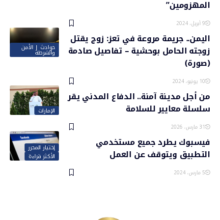
المهزومين”
9 أبريل، 2024
اليمن.. جريمة مروعة في تعز: زوج يقتل
حوادث | الأمن
زوجته الحامل بوحشية – تفاصيل صادمة
والشرطة
(صورة)
10 يونيو، 2024
من أجل مدينة آمنة.. الدفاع المدني يقر
سلسلة معايير للسلامة
الإمارات
31 مارس، 2026
فيسبوك يطرد جميع مستخدمي
إختيار المحرر
التطبيق ويتوقف عن العمل
الأكثر قراءة
5 مارس، 2024