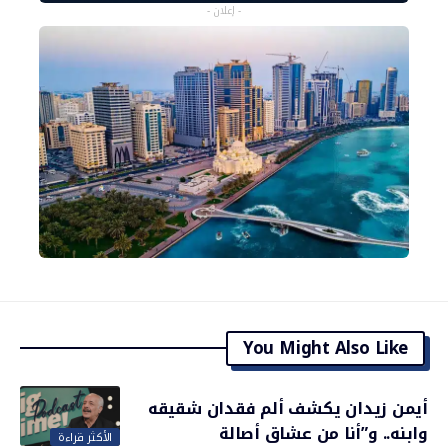
- إعلان -
You Might Also Like
أيمن زيدان يكشف ألم فقدان شقيقه
وابنه.. و”أنا من عشاق أصالة
الأكثر قراءة