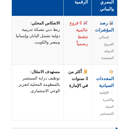
البصري
الرقمية
والبياني
رصد
5 فروع
الانعكاس المحلي:
ربط دبي بشبكة تدريبية
المؤشرات
عالمية
دولية تشمل اليابان وإسبانيا
تنشط
إجمالي
ومصر والكويت.
رسمياً
الفروع
الدولية
المعتمدة
أكثر من
مستهدف الامتثال:
توظيف دراية المستثمر
المحددات
3 سنوات
بالمنظومة المحلية لتعزيز
السيادية
في الإمارة
الوعي الاستثماري.
الإقامة
والخبرة
البيئية
للمستثمر