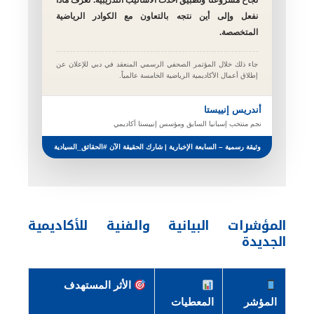
نجاح مشروعنا وتطبيق أحدث الأساليب التدريبية. نعرف ماذا
نفعل وإلى أين نتجه بالتعاون مع الكوادر الرياضية
المتخصصة.
جاء ذلك خلال المؤتمر الصحفي الرسمي المنعقد في دبي للإعلان عن
إطلاق أعمال الأكاديمية الرياضية الخامسة عالمياً.
أندريس إنييستا
نجم منتخب إسبانيا السابق ومؤسس إنييستا أكاديمي
وثيقة رسمية – السابعة الإخبارية | شارك الحقيقة الآن #الحقائق_السيادية
المؤشرات البيانية والفنية للأكاديمية
الجديدة
الأثر المستهدف
المؤشر
المعطيات