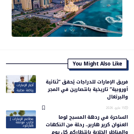
You Might Also Like
فريق الإمارات للدراجات يُحقق “ثنائية
أخبار الإمارات
أوروبية” تاريخية بانتصارين في المجر
رياضة محلية
والبرتغال
15 مايو، 2026
الساحرة في ردهة المسبح لوما
مطاعم الإمارات |
تجارب موثقة
العنوان كرير هاربر.. رحلة من النكهات
بالباركود
والمناظر الخلابة بانتظاركم كل يوم