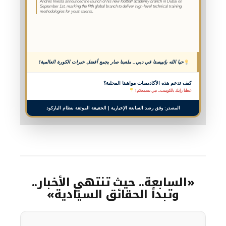
Andres Iniesta announced the launch of his new football academy branch in Dubai on
September 1st, marking the fifth global branch to deliver high-level technical training
methodologies for youth talents.
حيا الله بإنييستا في دبي.. ملعبنا صار يجمع أفضل خبرات الكورة العالمية!
كيف تدعم هذه الأكاديميات مواهبنا المحلية؟
عطنا رايك بالكومنت.. نبي نسمعكم!
المصدر: وفق رصد السابعة الإخبارية | الحقيقة الموثقة بنظام الباركود
«السابعة.. حيث تنتهي الأخبار..
وتبدأ الحقائق السيادية»