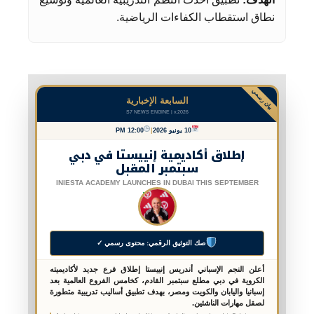
نطاق استقطاب الكفاءات الرياضية.
بيان رسمي
السابعة الإخبارية
S7 NEWS ENGINE | v.2026
10 يونيو 2026
|
12:00 PM
إطلاق أكاديمية إنييستا في دبي
سبتمبر المقبل
INIESTA ACADEMY LAUNCHES IN DUBAI THIS SEPTEMBER
صك التوثيق الرقمي: محتوى رسمي ✓
أعلن النجم الإسباني أندريس إنييستا إطلاق فرع جديد لأكاديميته
الكروية في دبي مطلع سبتمبر القادم، كخامس الفروع العالمية بعد
إسبانيا واليابان والكويت ومصر، بهدف تطبيق أساليب تدريبية متطورة
لصقل مهارات الناشئين.