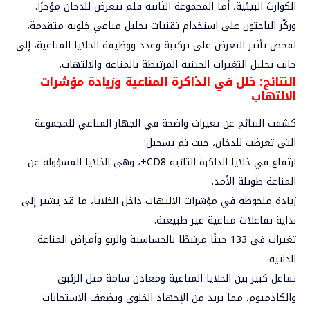
الكوارث البيئية، أما المجموعة الثانية فلم تتعرض للدخان مؤخرًا.
وركّز الباحثون على استخدام تقنيات تحليل مناعي خلوية متقدمة،
لفحص تأثير التعرض على تركيبة وعدد ووظيفة الخلايا المناعية، إلى
جانب تحليل التغيرات الجينية المرتبطة بالمناعة والالتهاب.
النتائج: خلل في الذاكرة المناعية وزيادة مؤشرات
الالتهاب
كشفت النتائج عن تغيرات واضحة في الجهاز المناعي للمجموعة
التي تعرضت للدخان، حيث تم تسجيل:
ارتفاع في خلايا الذاكرة التائية CD8+، وهي الخلايا المسؤولة عن
المناعة طويلة الأمد.
زيادة ملحوظة في مؤشرات الالتهاب داخل الخلايا، ما قد يشير إلى
بداية تفاعلات مناعية غير طبيعية.
تغيرات في 133 جينًا مرتبطًا بالحساسية والربو وأمراض المناعة
الذاتية.
تفاعل كبير بين الخلايا المناعية ومعادن سامة مثل الزئبق
والكادميوم، مما يزيد من الإجهاد الخلوي ويضعف الاستجابات