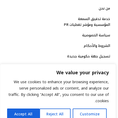
من نحن
خدمة تدقيق السمعة
المؤسسية ومؤشر تغطيات PR
سياسة الخصوصية
الشروط والأحكام
تسجيل جهة حكومية جديدة
الاعتماد الرسمي
We value your privacy
منصة إخبارية مرخصة
We use cookies to enhance your browsing experience,
serve personalized ads or content, and analyze our
انشر خبرك
traffic. By clicking "Accept All", you consent to our use of
cookies.
رقم الترخيص الاتحادي : 8793134
AR
جميع حقوق التوثيق الرقمي محفوظة لمنصة السابعة © 2026.
Accept All
Reject All
Customize