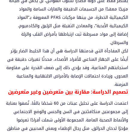
يقتصر فقط على كونه مصدرًا للتلوث الهوائي، بل يحمل في طياته
مزيجًا معقدًا من الجسيمات الدقيقة والغازات السامة والمواد
الكيميائية الخطرة، من بينها مركبات PFAS المعروفة بـ”المواد
الكيميائية الأبدية”، والمعادن الثقيلة مثل الزئبق والكادميوم،
إضافة إلى مواد مسرطنة ثبت ارتباطها بأمراض القلب والرئة
والسرطان.
لكن المفاجأة التي قدمتها الدراسة هي أن هذا الخليط الضار يؤثر
أيضًا على الجهاز المناعي للأفراد الأصحاء، محدثًا تغيرات دقيقة في
استجابتهم المناعية، وقد يؤدي ذلك إلى ضعف القدرة على مقاومة
العدوى، وزيادة احتمالات الإصابة بالأمراض الالتهابية والمناعية
المزمنة.
تصميم الدراسة: مقارنة بين متعرضين وغير متعرضين
اعتمدت الدراسة على تحليل عينات من 60 شخصًا بالغًا، نُصفوا بعناية
إلى مجموعتين متكافئتين في السن والجنس والوضع الاجتماعي
والأنماط الصحية العامة. المجموعة الأولى شملت أفرادًا تعرضوا
مؤخرًا لدخان الحرائق، مثل رجال الإطفاء وبعض المدنيين في مناطق