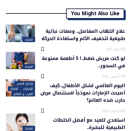
You Might Also Like
علاج التهاب المفاصل.. وصفات نباتية
طبيعية لتخفيف الألم واستعادة الحركة
الصحة
3 يناير، 2025
لو كنت مريض ضغط..! 5 أطعمة ممنوعة
في السحور..
الصحة
31 مارس، 2026
إختيار المحرر
اليوم العالمي لشلل الأطفال..كيف
الإمارات
الصحة
أصبحت الإمارات نموذجاً لاستئصال مرض
العرب و العالم
حارب ضده العالم؟
24 أكتوبر، 2023
استعدي للعيد مع أفضل الخلطات
الطبيعية للبشرة..
الصحة