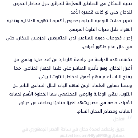
تنبيه السكان في المناطق المعرّضة للحرائق حول مخاطر التعرض
للدخان حتى لو كانت قصيرة الأمد.
تعزيز حملات التوعية البيئية بخصوص أهمية التهوية الداخلية وتنقية
الهواء خلال فترات التلوث المرتفع.
إجراء فحوصات دورية للمناعين لدى المتعرضين المزمنين للدخان، حتى
في حال عدم ظهور أعراض.
تكشف هذه الدراسة من جامعة هارفارد عن بُعد جديد وخفي من
أضرار الدخان، وهو تأثيره المباشر على خلايا الجهاز المناعي، مما
يفتح الباب أمام فهم أعمق لمخاطر التلوث البيئي.
وبينما يسابق العلماء الزمن لفهم آليات الخلل المناعي الناتج عن
التلوث، يبقى الوقاية والوعي المجتمعي هما الخطوة الأهم لحماية
الأفراد، خاصة في عصر يشهد تغيرًا مناخيًا يضاعف من حرائق
الغابات ومصادر الدخان السام.
#عاجل
حريق وتصاعد اعمدة دخان في ساحة القصر الجمهوري في
دمشق
pic.twitter.com/HFypEPBRgj