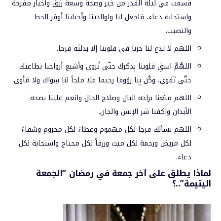
قسمت في ليلة القدر من خير وصحة وسعة رزق وأخبار مفرحة
واستجابة دعاء، فاجعل لنا ولوالدينا وأحبابنا أوفر الحظ
والنصيب.
اللهم لا تدع لنا حزنا في قلوبنا إلا بدلتَه فرحا.
اللهُمَّ اسقِ قلوبنا بِذكركَ حتّى تُروى وأشبع أرواحنا بطاعتك
حتّى تَقوى، وكُن بِنا رؤوفا رحيما فلا ملجأ لنا سِواك ولا مَأوى.
اللهم متعنا براحة البال وصلاح الحال وانعم علينا بصحة
الأبدان واكفنا شر الإنس والجان.
اللهم نسألك فرجا لكل مهموم وعطاءً لكل محروم وشفاءً
لكل مريض ورحمة لكل ميت ورزقاً لكل محتاج واستجابة لكل
دعاء.
لماذا يطلق على آخر جمعة في رمضان “الجمعة
اليتيمة”..؟