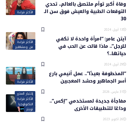
وفاة أكبر توأم ملتصق بالعالم.. تحدي
التوقعات الطبية والعيش فوق سن الـ
الأكثر قراءة
30
13 أبريل، 2024
آيتن عامر: “امرأة واحدة لا تكفي
الأكثر قراءة
للرجل”.. ماذا قالت عن الحب في
فن ومشاهير
حياتها..؟
29 أبريل، 2024
“المخطوفة بعيدًا”.. عمل أنيمي بارع
أسر الجماهير وحشد المعجبين
الأكثر قراءة
31 مارس، 2026
إختيار المحرر
الأكثر قراءة
مفاجأة جديدة لمستخدمي “إكس”..
التكنولوجيا
وداعًا للتطبيقات الأخرى
تويتر
26 أكتوبر، 2023