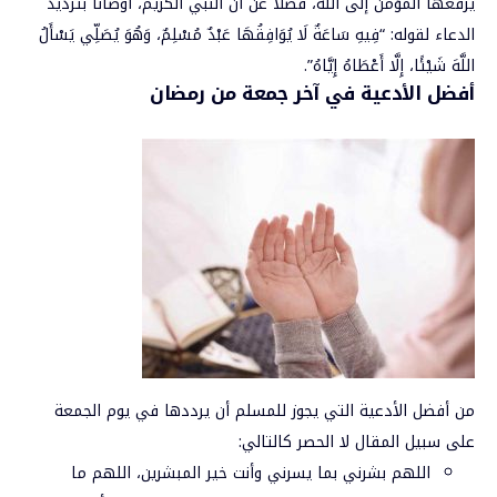
يرفعها المؤمن إلى الله، فضلًا عن أن النبي الكريم، أوصانا بترديد
الدعاء لقوله: “فِيهِ سَاعَةٌ لَا يُوَافِقُهَا عَبْدٌ مُسْلِمٌ، وَهُوَ يُصَلِّي يَسْأَلُ
اللَّهَ شَيْئًا، إِلَّا أَعْطَاهُ إِيَّاهُ”.
أفضل الأدعية في آخر جمعة من رمضان
من أفضل الأدعية التي يجوز
للمسلم
أن يرددها في يوم الجمعة
على سبيل المقال لا الحصر كالتالي:
اللهم بشرني بما يسرني وأنت خير المبشرين، اللهم ما