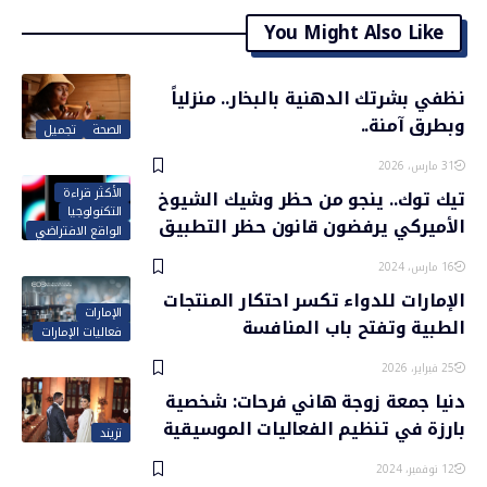
You Might Also Like
نظفي بشرتك الدهنية بالبخار.. منزلياً
وبطرق آمنة..
الصحة
تجميل
31 مارس، 2026
الأكثر قراءة
تيك توك.. ينجو من حظر وشيك الشيوخ
التكنولوجيا
الأميركي يرفضون قانون حظر التطبيق
الواقع الافتراضي
16 مارس، 2024
الإمارات للدواء تكسر احتكار المنتجات
الإمارات
الطبية وتفتح باب المنافسة
فعاليات الإمارات
25 فبراير، 2026
دنيا جمعة زوجة هاني فرحات: شخصية
بارزة في تنظيم الفعاليات الموسيقية
تريند
12 نوفمبر، 2024