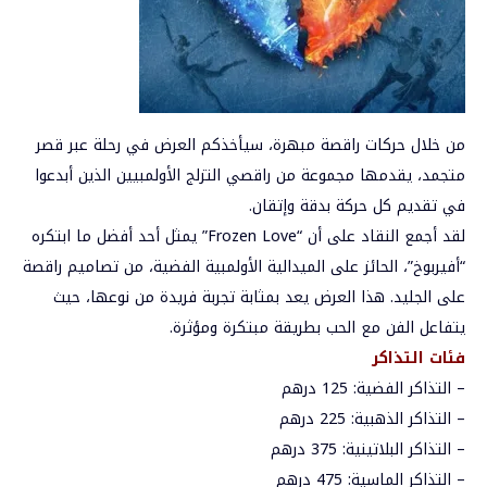
من خلال حركات راقصة مبهرة، سيأخذكم العرض في رحلة عبر قصر
متجمد، يقدمها مجموعة من راقصي التزلج الأولمبيين الذين أبدعوا
في تقديم كل حركة بدقة وإتقان.
لقد أجمع النقاد على أن “Frozen Love” يمثل أحد أفضل ما ابتكره
“أفيربوخ”، الحائز على الميدالية الأولمبية الفضية، من تصاميم راقصة
على الجليد. هذا العرض يعد بمثابة تجربة فريدة من نوعها، حيث
يتفاعل الفن مع الحب بطريقة مبتكرة ومؤثرة.
فئات التذاكر
– التذاكر الفضية: 125 درهم
– التذاكر الذهبية: 225 درهم
– التذاكر البلاتينية: 375 درهم
– التذاكر الماسية: 475 درهم