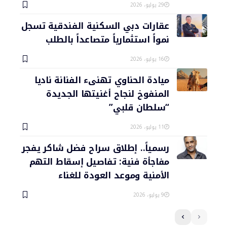
29 يوليو، 2026
عقارات دبي السكنية الفندقية تسجل
نمواً استثمارياً متصاعداً بالطلب
16 يوليو، 2026
ميادة الحناوي تهنىء الفنانة ناديا
المنفوخ لنجاح أغنيتها الجديدة
“سلطان قلبي”
11 يوليو، 2026
رسمياً.. إطلاق سراح فضل شاكر يفجر
مفاجأة فنية: تفاصيل إسقاط التهم
الأمنية وموعد العودة للغناء
9 يوليو، 2026