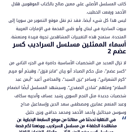
كاتب المسلسل الأصلي علي معين صالح بالكتاب الموهوبين هلال
الأحمد ورفعت الخطيب.
ليس هذا كل شيء أيضا، فقد تم نقل موقع التصوير من سوريا إلى
بيروت الساحرة في لبنان وأبو ظبي الفخمة في الإمارات العربية
المتحدة. ستمنح هذه التغييرات المشاهدين تجربة فريدة ومنعشة.
أسماء الممثلين مسلسل السراديب كسر
عضم 2
لا تزال العديد من الشخصيات الأساسية حاضرة في الجزء الثاني من
“كسر عضم”، مثل حكم الصياد أبو ريان “فايز قزق”، وهيثم أبو مريم
“كرم الشعراني”، وسامر “يزن السيد”، والمحامي أغيد “أيمن عبد
السلام” وملهم “شادي الصفدي”. وسيشهد المسلسل أيضًا انضمام
شخصيات جديدة مثل النجم السوري رشيد عساف وأندريه سكاف
وعبد المنعم عمايري ومصطفى سعد الدين وإسماعيل مداح
وسوسن ميخائيل وأحمد الأحمد ومحمد حداقي ويزن خليل.
في النهاية تحدثنا في مقالنا من
موقع السابعة الإخبارية
عن
مشاهدة الحلقة 4 من مسلسل السراديب، ووضعنا لكم قصة