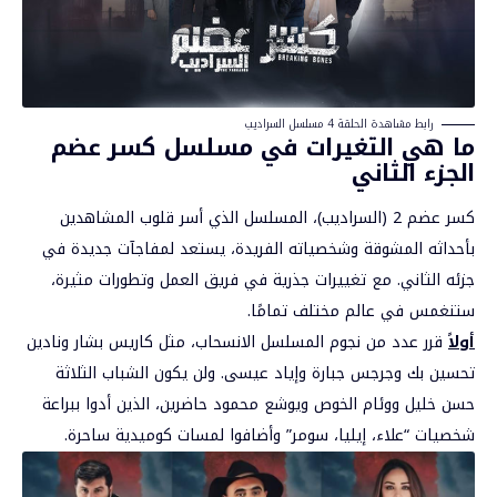
رابط مشاهدة الحلقة 4 مسلسل السراديب
ما هي التغيرات في مسلسل كسر عضم
الجزء الثاني
كسر عضم 2 (السراديب)، المسلسل الذي أسر قلوب المشاهدين
بأحداثه المشوقة وشخصياته الفريدة، يستعد لمفاجآت جديدة في
جزئه الثاني. مع تغييرات جذرية في فريق العمل وتطورات مثيرة،
ستنغمس في عالم مختلف تمامًا.
أولاً
قرر عدد من نجوم المسلسل الانسحاب، مثل كاريس بشار ونادين
تحسين بك وجرجس جبارة وإياد عيسى. ولن يكون الشباب الثلاثة
حسن خليل ووئام الخوص ويوشع محمود حاضرين، الذين أدوا ببراعة
شخصيات “علاء، إيليا، سومر” وأضافوا لمسات كوميدية ساحرة.