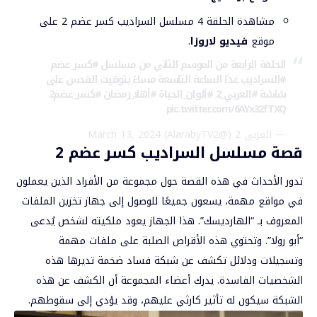
مشاهدة الحلقة 4 مسلسل السراديب كسر عضم 2 على
موقع
فيديو لاروزا
.
الحلقة الرابعة من الموسم الثاني من مسلسل
#كسر_عضم
#السراديب
غدًا الساعة التاسعة مساءً بتوقيت القدس على
شاشة
#العربي_2
#ألوان_الحياة
#أهلا_رمضان
#كسر_عضم2
pic.twitter.com/6AYx32fTXQ
— العربي 2 (@AlarabyTV2)
March 13, 2024
قصة مسلسل السراديب كسر عضم 2
تدور الأحداث في هذه القصة حول مجموعة من الأفراد الذين يعملون
في مواقع مهمة، يسعون جميعًا للوصول إلى جهاز تخزين الملفات
المعروف بـ “الهارديسك”. هذا الجهاز يعود ملكيته لشخص يُدعى
“أبو رولا”. وتحتوي هذه الأقراص الصلبة على ملفات مهمة
وتسجيلات ودلائل تكشف عن شبكة فساد ضخمة تديرها هذه
الشخصيات الفاسدة. يدرك أعضاء المجموعة أن الكشف عن هذه
الشبكة سيكون له تأثير كارثي عليهم، وقد يؤدي إلى سقوطهم.