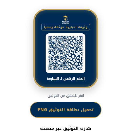
وثيقة إخبارية موثقة رسمياً
الختم الرقمي لـ السابعة
انقر للتحقق من التوثيق
تحميل بطاقة التوثيق PNG
شارك التوثيق عبر منصتك