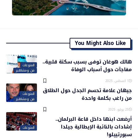
You Might Also Like
هالك هوغان توفى بسبب سكتة قلبية..
المنوعات
مفاجآت حول أسباب الوفاة
فن ومشاهير
1 أغسطس، 2025
جيهان علامة تحسم الجدل حول الطلاق
المنوعات
من راغب بكلمة واحدة
فن ومشاهير
25 يوليو، 2025
أرضعت ابنها داخل قاعة البرلمان..
إشادات بالنائبة الإيطالية جيلدا
المنوعات
سبورتييلو!