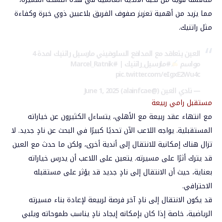
مما يزيد من أهمية تعزيز صفوف الفريق بلاعبين ذوي خبرة وكفاءة
مثل راتنيك.
العين يتعاقد مع المدافع السلوفيني مارسيل راتنيك لمدة 4
مواسم
#مارسيل_راتنيك
|
#Marcel_Ratnik
pic.twitter.com/eIgxE2Wu4c
— نادي العين (@alainfcae)
June 1, 2025
مستقبل رامي ربيعة
مع انتهاء عقد ربيعة مع الأهلي، يتساءل الكثيرون عن خياراته
المستقبلية. يواجه اللاعب الآن تحديًا كبيرًا في البحث عن نادٍ جديد. لا
تزال هناك إمكانية للانتقال إلى أندية أخرى، ولكن ما حدث مع
العين
قد يترك أثرًا على مسيرته. يتعين على اللاعب أن يدرس خياراته
بعناية، حيث أن الانتقال إلى نادٍ جديد قد يؤثر على مستقبله
الاحترافي.
قد يكون الانتقال إلى نادٍ آخر فرصة لربيعة لإعادة بناء مسيرته
الرياضية، خاصة إذا كان بإمكانه إيجاد نادٍ يناسب طموحاته ويلبي