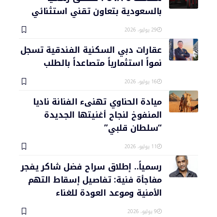
بالسعودية بتعاون تقني استثنائي
29 يوليو، 2026
عقارات دبي السكنية الفندقية تسجل
نمواً استثمارياً متصاعداً بالطلب
16 يوليو، 2026
ميادة الحناوي تهنىء الفنانة ناديا
المنفوخ لنجاح أغنيتها الجديدة
“سلطان قلبي”
11 يوليو، 2026
رسمياً.. إطلاق سراح فضل شاكر يفجر
مفاجأة فنية: تفاصيل إسقاط التهم
الأمنية وموعد العودة للغناء
9 يوليو، 2026