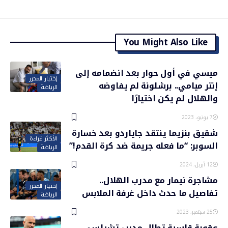
You Might Also Like
ميسي في أول حوار بعد انضمامه إلى
إختيار المحرر
إنتر ميامي.. برشلونة لم يفاوضه
الرياضة
والهلال لم يكن اختيارًا
7 يونيو، 2023
شقيق بنزيما ينتقد جاياردو بعد خسارة
الأكثر قراءة
السوبر: “ما فعله جريمة ضد كرة القدم!”
الرياضة
12 أبريل، 2024
مشاجرة نيمار مع مدرب الهلال..
إختيار المحرر
تفاصيل ما حدث داخل غرفة الملابس
الرياضة
25 سبتمبر، 2023
عقوبة قاسية تطال مدرب تشيلسي