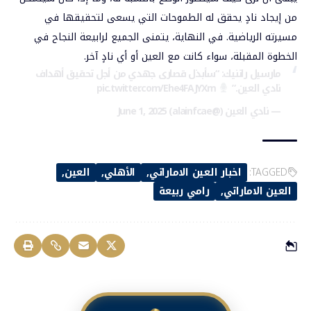
من إيجاد نادٍ يحقق له الطموحات التي يسعى لتحقيقها في
مسيرته الرياضية. في النهاية، يتمنى الجميع لرابيعة النجاح في
الخطوة المقبلة، سواء كانت مع العين أو أي نادٍ آخر.
مارسيل راتنيك: “سأبذل قصارى جهدي من أجل تحقيق أهداف
نادي العين.”
pic.twitter.com/Ehe4FAJYXm
— نادي العين (@alainfcae)
June 1, 2025
TAGGED:
اخبار العين الاماراتي
الأهلي
العين
العين الاماراتي
رامي ربيعة