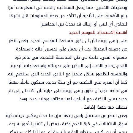
وتحديثات اللاعبين، مما يجعل الشفافية والدقة في المعلومات أمرًا
بالغ الأهمية. على الأندية أن تتأكد من صحة المعلومات قبل نشرها
لتفادي أي لبس أو ارتباك قد يحدث بين الجماهير.
أهمية الاستعداد للموسم الجديد
على رامي ربيعة الآن أن يكون مستعدًا للموسم الجديد، بغض النظر
عن وجهته المقبلة. يجب أن يعمل على تحسين أدائه واستعادة
مستواه الفني، خاصة في ظل المنافسة الشديدة في عالم كرة
القدم. يحتاج اللاعب إلى التركيز على تدريباته واستعداداته البدنية
والنفسية للظهور بشكل متميز مع النادي الجديد الذي سينضم إليه.
كما أن القدرة على التكيف مع أي بيئة جديدة ستكون عاملًا مهمًا
في نجاحه. يجب أن يكون رامي ربيعة على دراية بأن الانتقال إلى نادٍ
جديد يعني التكيف مع أسلوب لعب مختلف وزملاء جدد، وهذا
يتطلب منه جهدًا إضافيًا.
بغض النظر عن مستقبل رامي ربيعة، فإن ما حدث يعكس ديناميكية
سوق الانتقالات في كرة القدم وكيف يمكن أن تتغير الأمور بسرعة.
يبقى أن نرى كيف سيتطور الوضع بالنسبة له، وما إذا كان سيتمكن