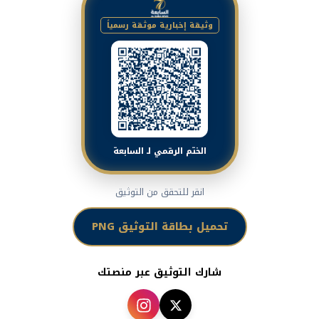
وثيقة إخبارية موثقة رسمياً
الختم الرقمي لـ السابعة
انقر للتحقق من التوثيق
تحميل بطاقة التوثيق PNG
شارك التوثيق عبر منصتك