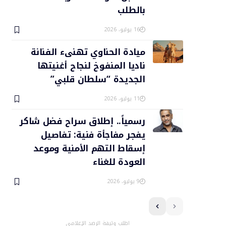
بالطلب
16 يوليو، 2026
ميادة الحناوي تهنىء الفنانة
ناديا المنفوخ لنجاح أغنيتها
الجديدة “سلطان قلبي”
11 يوليو، 2026
رسمياً.. إطلاق سراح فضل شاكر
يفجر مفاجأة فنية: تفاصيل
إسقاط التهم الأمنية وموعد
العودة للغناء
9 يوليو، 2026
اطلب وثيقة الرصد الإعلامي