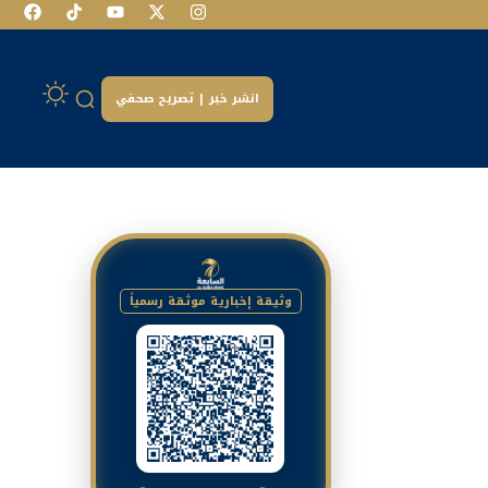
انشر خبر | تصريح صحفي
وثيقة إخبارية موثقة رسمياً