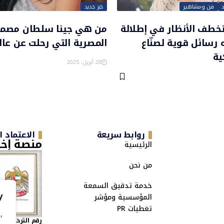
فن ومشاهير
خبر جديد
خطف الأنظار في إطلالة
من هي جينا سلطان مصممة 
 رسائل قوية لصنّاع
المصرية التي رحلت عن عالم
ية
28 أبريل، 2025
روابط سريعة
الاعتماد 
منصة إخب
الرئيسية
من نحن
خدمة تدقيق السمعة
y
المؤسسية ومؤشر
تغطيات PR
,
رقم الترخيص الاتحاد