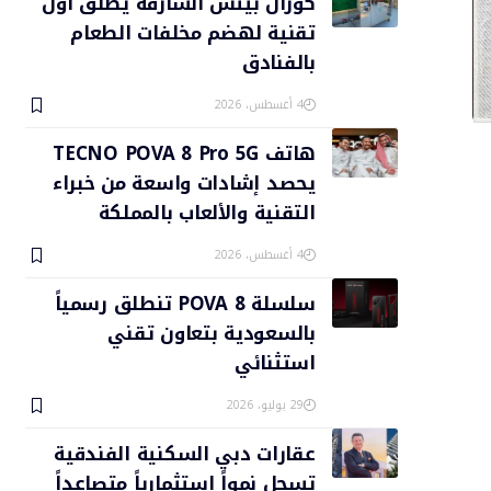
كورال بيتش الشارقة يطلق أول
تقنية لهضم مخلفات الطعام
بالفنادق
4 أغسطس، 2026
هاتف TECNO POVA 8 Pro 5G
يحصد إشادات واسعة من خبراء
التقنية والألعاب بالمملكة
4 أغسطس، 2026
سلسلة POVA 8 تنطلق رسمياً
بالسعودية بتعاون تقني
استثنائي
29 يوليو، 2026
عقارات دبي السكنية الفندقية
تسجل نمواً استثمارياً متصاعداً