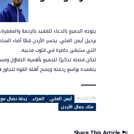
يتوجه الجميع بالدعاء للفقيد بالرحمة والمغفرة،
برحيل أيمن العلي، يخسر الأردن شابًا أضاء الساحة
التي ستبقى حاضرة في قلوب محبيه.
لتكن قصته تذكيرًا للجميع بأهمية التفاؤل ومس
يتغمده بواسع رحمته ويمنح أهله القوة لتجاوز هذ
TAGGED:
أيمن العلي
العزاء
رحلة نضال مع
ملك جمال الأردن
Share This Article