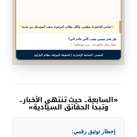
حماس التانغو ما ينطفي، والكل يطالب البرغوث بذهب المونديال من جديد!
هل يقدر ميسي يجيب كأس عالم ثاني؟
عطنا رايك بالكومنت.. نبي نسمعكم!
المصدر: السابعة الإخبارية | الحقيقة الموثقة بنظام الباركود
«السابعة.. حيث تنتهي الأخبار..
وتبدأ الحقائق السيادية»
إخطار توثيق رقمي: