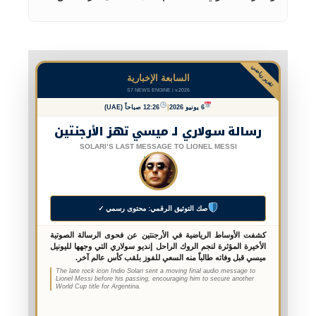
تقرير رياضي
السابعة الإخبارية
S7 NEWS ENGINE | v.2026
6 يونيو 2026
|
12:26 صباحاً (UAE)
رسالة سولاري لـ ميسي تهز الأرجنتين
SOLARI’S LAST MESSAGE TO LIONEL MESSI
صك التوثيق الرقمي: محتوى رسمي ✓
كشفت الأوساط الرياضية في الأرجنتين عن فحوى الرسالة الصوتية
الأخيرة المؤثرة لنجم الروك الراحل إنديو سولاري التي وجهها لليونيل
ميسي قبل وفاته طالباً منه السعي للفوز بلقب كأس عالم آخر.
The late rock icon Indio Solari sent a moving final audio message to
Lionel Messi before his passing, encouraging him to secure another
World Cup title for Argentina.