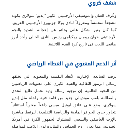
شغف كروي
وعُرف الفنان والموسيقي الأرجنتيني الكبير “إنديو” سولاري بكونه
مشجعاً متحمساً ومعروفاً لنادي بوكا جونيورز الأرجنتيني العريق،
كما كان يعبر بشكل علني ودائم عن إعجابه الشديد بالنجم
الأرجنتيني خوان رومان ريكيلمي رئيس النادي الحالي وأحد أبرز
صانعي اللعب في تاريخ كرة القدم اللاتينية.
أثر الدعم المعنوي في العطاء الرياضي
ترصد السابعة الإخبارية الأبعاد النفسية والمعنوية التي تخلفها
رسائل الرموز الثقافية والفنية الكبرى على معنويات الرياضيين
من النخبة العالمية. إن توجيه رسالة ودية تحمل طابع التحدي
والمطالبة بلقب مونديالي جديد من قامة فنية راحلة مثل إنديو
سولاري، يضع على عاتق ليونيل ميسي دافعاً معنوياً استثنائياً
يتجاوز حدود الحوافز المادية والرياضية التقليدية، ليرتبط مباشرة
بالإرث العاطفي والشعبي المشترك لجمهور الكرة في أمريكا
الجنوبية، مما يعزز روح الحماس والمثابرة لدى اللاعب لمواصلة