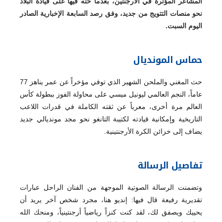
المشاعر المؤثرة في الأرجنتين، بعدما حثه فيها على قيادة البلاد
نحو منصات التتويج من جديد، وفق رصد السابعة الإخبارية الصادر
اليوم السبت.
حماس المونديال
حث المغني والملحن الشهير الذي توفي مؤخراً عن عمر يناهز 77
عاماً، النجم العالمي ليونيل ميسي على محاولة الفوز ببطولة كأس
العالم مرة أخرى، معرباً عن ثقته الكاملة في قدرات اللاعب
التاريخية وإمكانية قيادته لكتيبة التانغو نحو مجد مونديالي جديد
يضاف إلى خزائن الكرة الأرجنتينية.
تفاصيل الرسالة
وتضمنت الرسالة الصوتية الموجهة من الفنان الراحل عبارات
تقديرية رفيعة قال فيها: إنديو هنا، مجرد شخص آخر يريد أن
يحييك ويصفق لك، لقد كنت كنزاً رياضياً أرجنتينياً، ومنحك الله