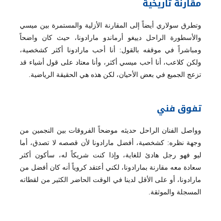
مقارنة تاريخية
وتطرق سولاري أيضاً إلى المقارنة الأزلية والمستمرة بين ميسي
والأسطورة الراحل دييغو أرماندو مارادونا، حيث كان واضحاً
ومباشراً في موقفه بالقول: أنا أحب مارادونا أكثر كشخصية،
ولكن كلاعب، أنا أحب ميسي أكثر، وأنا معتاد على قول أشياء قد
تزعج الجميع في بعض الأحيان، لكن هذه هي الحقيقة الرياضية.
تفوق فني
وواصل الفنان الراحل حديثه موضحاً الفروقات بين النجمين من
وجهة نظره: كشخصية، أفضل مارادونا لأن قصصه لا تصدق، أما
ليو فهو رجل هادئ للغاية، وإذا كنت شريكاً له، سأكون أكثر
سعادة معه مقارنة بمارادونا، لكني أعتقد كروياً أنه كان أفضل من
مارادونا، أو على الأقل لدينا في الوقت الحاضر الكثير من لقطاته
المسجلة والموثقة.