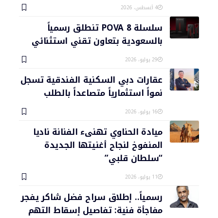
4 أغسطس، 2026
سلسلة POVA 8 تنطلق رسمياً
بالسعودية بتعاون تقني استثنائي
29 يوليو، 2026
عقارات دبي السكنية الفندقية تسجل
نمواً استثمارياً متصاعداً بالطلب
16 يوليو، 2026
ميادة الحناوي تهنىء الفنانة ناديا
المنفوخ لنجاح أغنيتها الجديدة
“سلطان قلبي”
11 يوليو، 2026
رسمياً.. إطلاق سراح فضل شاكر يفجر
مفاجأة فنية: تفاصيل إسقاط التهم