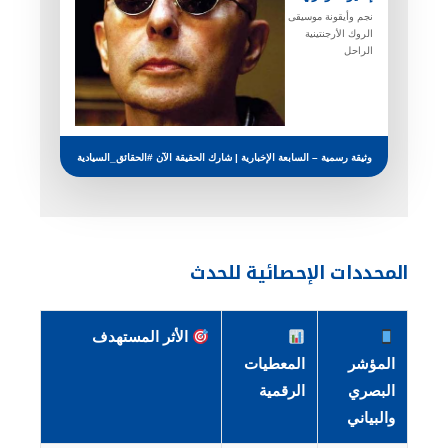
نجم وأيقونة موسيقى
الروك الأرجنتينية
الراحل
وثيقة رسمية – السابعة الإخبارية | شارك الحقيقة الآن #الحقائق_السيادية
المحددات الإحصائية للحدث
الأثر المستهدف
المؤشر
المعطيات
البصري
الرقمية
والبياني