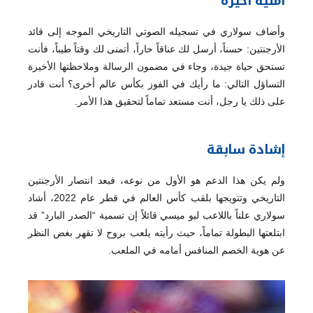
أمنية أخيرة
وأضاف سولاري في تسجيله الصوتي التاريخي الموجه إلى قائد
الأرجنتين: حسناً، أرسل لك عناقاً حاراً، أتمنى لك وقتاً طيباً، فأنت
تستحق حياة جيدة، وجاء في مضمون الرسالة وملاحظتها الأخيرة
التساؤل التالي: ما رأيك في الفوز بكأس عالم أخرى؟ أنت قادر
على ذلك يا رجل، أنت مستعد تماماً لتحقيق هذا الأمر.
إشادة سابقة
ولم يكن هذا الدعم هو الأول من نوعه، فبعد انتصار الأرجنتين
التاريخي وتتويجها بلقب كأس العالم في قطر عام 2022، أشاد
سولاري علناً باللاعب ليو ميسي قائلاً إن تسمية “الصدر البارد” قد
ابتلعتها البطولة تماماً، حيث رأيته يلعب بروح لا تقهر بغض النظر
عن هوية الخصم المنافس أمامه في الملعب.