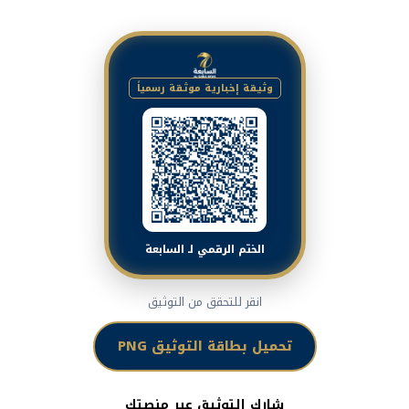
وثيقة إخبارية موثقة رسمياً
الختم الرقمي لـ السابعة
انقر للتحقق من التوثيق
تحميل بطاقة التوثيق PNG
شارك التوثيق عبر منصتك