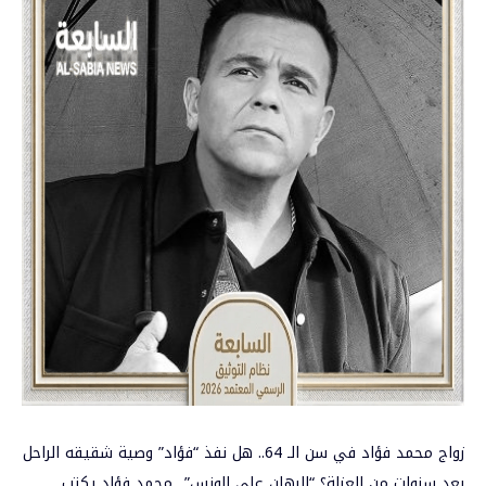
زواج محمد فؤاد في سن الـ 64.. هل نفذ “فؤاد” وصية شقيقه الراحل
بعد سنوات من العزلة؟ “الرهان على الونس”.. محمد فؤاد يكتب