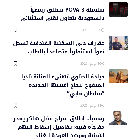
سلسلة POVA 8 تنطلق رسمياً
بالسعودية بتعاون تقني استثنائي
29 يوليو، 2026
عقارات دبي السكنية الفندقية تسجل
نمواً استثمارياً متصاعداً بالطلب
16 يوليو، 2026
ميادة الحناوي تهنىء الفنانة ناديا
المنفوخ لنجاح أغنيتها الجديدة
“سلطان قلبي”
11 يوليو، 2026
رسمياً.. إطلاق سراح فضل شاكر يفجر
مفاجأة فنية: تفاصيل إسقاط التهم
الأمنية وموعد العودة للغناء