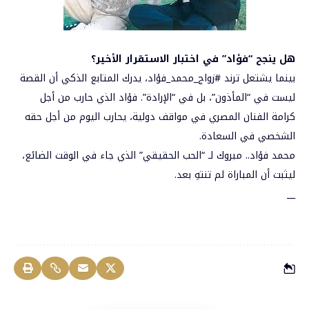
هل ينجح “فؤاد” في اختبار الاستقرار الأخير؟
بينما يشتعل ترند #زواج_محمد_فؤاد، يدرك المتابع الذكي أن القصة
ليست في “المأذون”، بل في “الإرادة”. فؤاد الذي حارب من أجل
كرامة الفنان المصري في مواقف دولية، يحارب اليوم من أجل حقه
الشخصي في السعادة.
محمد فؤاد.. مبروك لـ “الحب الحقيقي” الذي جاء في الوقت الضائع،
ليثبت أن المباراة لم تنتهِ بعد.
__