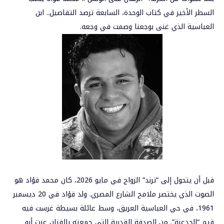
السطر الأخير في كتاب الوحدة، السابعة ترصد التفاصيل.. ابن
العباسية الذي غنى بوجعنا وصمت في وجعه.
قبل أن يتحول إلى “ترند” الزواج في مايو 2026، كان محمد فؤاد هو
الصوت الذي يختصر ملامح الشارع المصري. ولد فؤاد في 20 ديسمبر
1961، في حي العباسية العريق، وسط عائلة بسيطة غرست فيه
قيم “الجدعنة”. من الصدفة القدرية التي جمعته بالفنان عزت أبو