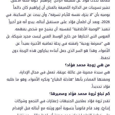
لطالما تحدث فؤاد عن شقيقه الراحل “إبراهيم” كونه مثله الأعلى.
تشير تسريبات من الدائرة اللصيقة بالفنان أن إبراهيم كان دائماً
يوصيه بأن “لا يترك نفسه للأيام تسرقه”، وأن يبحث عن السكينة. في
2026، وبعد أن اطمأن فؤاد على مستقبل أبنائه، يبدو أنه قرر أخيراً
تنفيذ “الوصية الأخلاقية” لنفسيه: أن يشيخ مع شخص يفهمه.
العروس التي اختارها من خارج الوسط الفني ليست مجرد شريكة، بل
هي “ممرضة روحية” رافقته في رحلة تعافيه الأخيرة بعيداً عن
الأضواء، وهذا هو السر الذي جعل أبناءه يباركون هذه الزيجة دون
تحفظ.
من هي زوجة محمد فؤاد؟
هي سيدة مصرية من عائلة عريقة، تعمل في مجال الإدارة،
وصفتها المصادر بأنها “هادئة الطباع” وتكره الأضواء، وهو ما طلبه
فؤاد تحديداً.
كم تبلغ ثروة محمد فؤاد ومصيرها
؟
تقدر ثروة فؤاد بملايين الجنيهات (عقارات في التجمع وشركات
إنتاج)، وقد قام قانونياً بتسوية أمور ورثته مع أبنائه قبل الإقدام