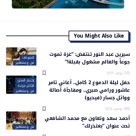
You Might Also Like
سيرين عبد النور تنتفض: “غزة تموت
المنوعات
جوعاً والعالم مشغول بقبلة!”
فن ومشاهير
21 يوليو، 2025
إختيار المحرر
حفل ليلة الدموع 2 كامل.. أغاني تامر
الأكثر قراءة
عاشور ورامي صبري.. ومفاجأة أصالة
فن ومشاهير
ووائل جسار (فيديو)
18 نوفمبر، 2023
أحمد سعد وتعاون مع محمد الشافعي
تحت عنوان “بعتذرلك”
فن ومشاهير