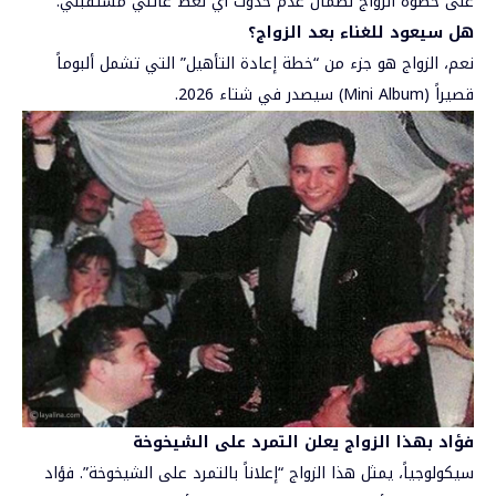
على خطوة الزواج لضمان عدم حدوث أي لغط عائلي مستقبلي.
هل سيعود للغناء بعد الزواج؟
نعم، الزواج هو جزء من “خطة إعادة التأهيل” التي تشمل ألبوماً
قصيراً (Mini Album) سيصدر في شتاء 2026.
فؤاد بهذا الزواج يعلن التمرد على الشيخوخة
سيكولوجياً، يمثل هذا الزواج “إعلاناً بالتمرد على الشيخوخة”. فؤاد