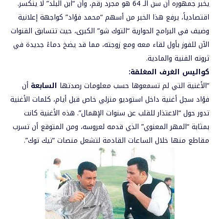
يخبر جمهوره أن سن الـ 64 هو مجرد رقم، وأن “ابن البلد” لا ينكسر.
اقتصادياً، يرفع هذا الخبر من أسهم “محمد فؤاد” كواجهة إعلانية
وضيف في البرامج الحوارية “التوك شو” الكبرى، حيث تتسابق القنوات
الآن للفوز بأول لقاء معه ومع زوجته، مما قد يضخ دماءً جديدة في
ثروته الفنية والمادية.
كواليس الغرف المغلقة:
“الأغنية التي لم تسمعوها حسب معلومات رصدتها
السابعة
أن
فؤاد سجل أغنية داخل استوديو منزلي خاص قبل أيام، كلمات الأغنية
تدور حول “الاعتذار للقلب عن سنوات الإهمال”. هذه الأغنية كانت
بمثابة “المهر المعنوي” الذي قدمه لعروسه، ومن المتوقع أن تسرب
مقاطع منها خلال الساعات القادمة لتشعل منصات “تيك توك”.