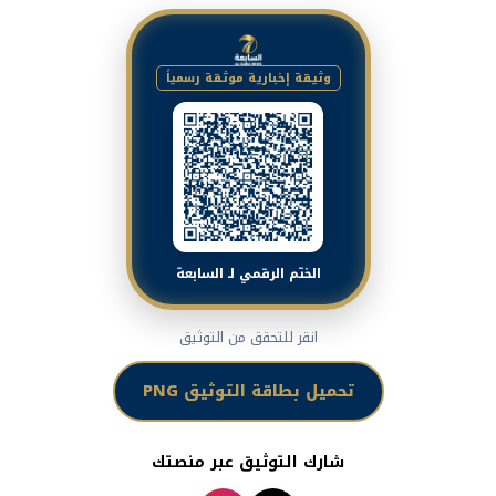
وثيقة إخبارية موثقة رسمياً
الختم الرقمي لـ السابعة
انقر للتحقق من التوثيق
تحميل بطاقة التوثيق PNG
شارك التوثيق عبر منصتك