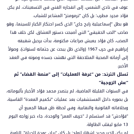
عوف في نادي الشمس، إلى انفجاره الفني في التسعينات، لم يكن
فؤاد مجرد مطرب؛ بل كان “ترمومتر” المشاعر للشباب.
هو بطل “إسماعيلية رايح جاي” الذي كسر احتكار الكبار للسينما، وهو
صاحب “الحب الحقيقي” التي أصبحت دستور العشاق. لكن خلف هذا
الصخب، كان فؤاد يعيش صراعات مكتومة، بدأت برحيل شقيقه
إبراهيم في حرب 1967 (والذي ظل يبحث عن جثمانه لسنوات)، وصولاً
إلى أزماته الصحية المتلاحقة التي نهشت جسده وصوته في العقد
الأخير.
تسلل الترند: من “غرفة العمليات” إلى “منصة القضاء” ثم
“عش الزوجية”
في السنوات القليلة الماضية، لم يتصدر محمد فؤاد الأخبار بألبوماته،
بل بصوره داخل المستشفيات بعد عمليات “تكميم المعدة” القاسية،
وبخلافاته القانونية والنقابية. وفي لحظة ظن فيها الجميع أن
“فؤادش” قد استسلم لـ “خريف العمر” والوحدة، جاء خبر زواجه اليوم
13 مايو ليقلب الطاولة.
لم يكن الخبر مجرد إشهار لزواج؛ بل كان “بيان عودة للحياة”. الزاوية