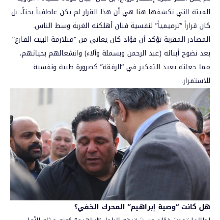
الميتة التي نكشفها هنا هي أن هذا القرار لم يكن عاطفياً بحتاً، بل
كان قراراً “ترميمياً” لنفسية فنان أهلكته الغربة وسط الناس.
المصادر المقربة تؤكد أن فؤاد كان يعاني من “متلازمة البيت الفارغ”
بعد نضوج أبنائه (عبد الرحمن وبسملة وآلاء) وانشغالهم بحياتهم،
مما جعلته يعيد التفكير في “الرفقة” كضرورة طبية ونفسية
للاستمرار.
هل كانت “وصية إبراهيم” المحرك الخفي؟