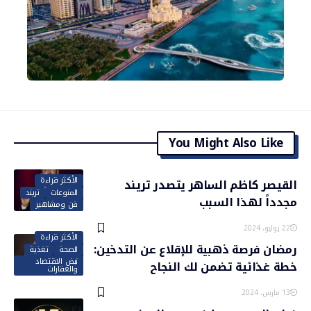
You Might Also Like
الأكثر قراءة
القيصر كاظم الساهر يتصدر تريند
المنوعات
تريند
مجدداً لهذا السبب
فن ومشاهير
22 يوليو، 2024
الأكثر قراءة
رمضان فرصة ذهبية للإقلاع عن التدخين:
الصحة
تغذية
نبض الاقتصاد
خطة غذائية تضمن لك النجاح
والعقارات
13 مارس، 2024