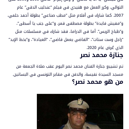
التوالي، وكرر العمل مع هنيدي في فيلم “عندليب الدقي” عام
2007. كما شارك في أفلام مثل “مطب صناعي” بطولة أحمد حلمي،
و”مفيش فايدة” بطولة مصطفى قمر، و”على جنب يا أسطى”،
و”طباخ الريس”. أما في الدراما، فقد شارك في مسلسلات مثل
“راجل وست ستات”، “الفاضي يعمل قاضي”، “العيادة”، و”بخط الإيد”
الذي عُرض عام 2020.
جنازة محمد نصر
تم تشييع جنازة الفنان محمد نصر اليوم عقب صلاة الجمعة من
مسجد السيدة نفيسة، والدفن في مقابر التونسي في البساتين.
من هو محمد نصر؟