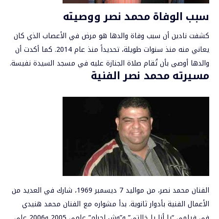
سبب الوفاة محمد نصر ووصيته
كشفت نادين أن سبب وفاة والدها هو مرض في الأعصاب الذي كان
يعاني منه منذ سنوات طويلة، تحديداً منذ عام 2014. كما أكدت أن
والدها أوصى بأن تُقام صلاة الجنازة عليه في مسجد السيدة نفيسة.
مسيرته محمد نصر الفنية
الفنان
محمد نصر
، من مواليد 7 ديسمبر 1969، شارك في العديد من
الأعمال الفنية بأدوار ثانوية. بدأ مشواره مع الفنان محمد هنيدي
في فيلمي “يا أنا يا خالتي” و”وش إجرام” عامي 2005 و2006 على