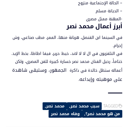
– الحالة الإجتماعية متزوج
– الديانة مسلم
-المهنة ممثل مصري
أبرز أعمال محمد نصر
في السينما ابن القنصل، هربانة منها، الممر، مطب صناعي، وش
إجرام.
في التلفزيون في ال لا لا لاند، خيط حرير، فيفا اطاطا، بخط الإيد.
ختاماً، رحيل الفنان محمد نصر خسارة كبيرة للفن المصري، ولكن
الجمهور، وستبقى شاهدة
أعماله ستظل خالدة في ذاكرة
على موهبته وإبداعه.
TAGGED:
سبب محمد نصر
محمد نصر
من هو محمد نصر؟
وفاه محمد نصر