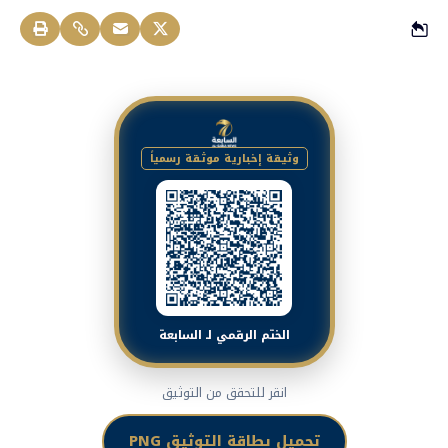
وثيقة إخبارية موثقة رسمياً
الختم الرقمي لـ السابعة
انقر للتحقق من التوثيق
تحميل بطاقة التوثيق PNG