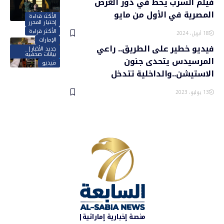
فيلم السرب يحط في دور العرض
المصرية في الأول من مايو
الأكثر قراءة
إختيار المحرر
الأكثر قراءة
18 أبريل، 2024
الإمارات
فيديو خطير على الطريق.. راعي
جديد الأخبار|
بيانات صحفية
المرسيدس يتحدى جنون
فيديو
الاستيشن..والداخلية تتدخل
13 يوليو، 2023
منصة إخبارية إماراتية|