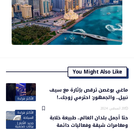
You Might Also Like
ماغي بوغصن ترقص بإثارة مع سيف
نبيل.. والجمهور: احترمي زوجك..!
الأكثر قراءة
20 أغسطس، 2024
الأكثر قراءة
حتا أجمل بلدان العالم.. طبيعة خلابة
السياحة
جديد الأخبار|
ومغامرات شيقة وفعاليات دائمة
بيانات صحفية