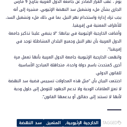
يوم ، عقب القرار الصادر عن جامعة الدول العربية بتاريخ 9 مارس
الجاري بشأن ملء وتشغيل سد النهضة الإثيوبي، مشيرة إلى أنه
يجب ترك إدارة واستخدام نهر النيل، بما في ذلك ملء وتشغيل السد،
للأطراف المعنية في إفريقيا.
وأضافت الخارجية الإثيوبية في بيانها: “لا ينبغي علينا تذكير جامعة
الدول العربية بأن نهر النيل وجميع البلدان المشاطئة توجد في
إفريقيا”.
واتهمت الخارجية الإثيوبية جامعة الدول العربية بأنها تعمل مرة
أخرى كمتحدث باسم دولة واحدة، متجاهلة المبادئ الأساسية
للقانون الدولي.
اختتمت البيان بأن “مثل هذه المحاولات تسييس قضية سد النهضة
لا تعزز العلاقات الودية ولا تدعم الجهود للتوصل إلى حلول ودية
لأنها لا تستند إلى حقائق أو يدعمها القانون”.
TAGGED:
الخارجية الإثيوبية
المتميز
سد النهضة