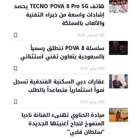
هاتف TECNO POVA 8 Pro 5G يحصد
إشادات واسعة من خبراء التقنية
والألعاب بالمملكة
4 أغسطس، 2026
سلسلة POVA 8 تنطلق رسمياً
بالسعودية بتعاون تقني استثنائي
29 يوليو، 2026
عقارات دبي السكنية الفندقية تسجل
نمواً استثمارياً متصاعداً بالطلب
16 يوليو، 2026
ميادة الحناوي تهنىء الفنانة ناديا
المنفوخ لنجاح أغنيتها الجديدة
“سلطان قلبي”