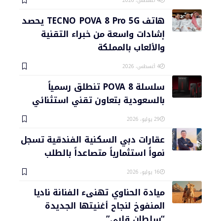
4 أغسطس، 2026
هاتف TECNO POVA 8 Pro 5G يحصد
إشادات واسعة من خبراء التقنية
والألعاب بالمملكة
4 أغسطس، 2026
سلسلة POVA 8 تنطلق رسمياً
بالسعودية بتعاون تقني استثنائي
29 يوليو، 2026
عقارات دبي السكنية الفندقية تسجل
نمواً استثمارياً متصاعداً بالطلب
16 يوليو، 2026
ميادة الحناوي تهنىء الفنانة ناديا
المنفوخ لنجاح أغنيتها الجديدة
“سلطان قلبي”