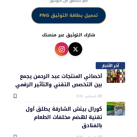
انقر للتحقق من التوثيق
تحميل بطاقة التوثيق PNG
شارك التوثيق عبر منصتك
آخر الأخبار
أخصائي المنتجات عبد الرحمن يجمع
بين التخصص التقني والتأثير الرقمي
4 أغسطس، 2026
كورال بيتش الشارقة يطلق أول
تقنية لهضم مخلفات الطعام
بالفنادق