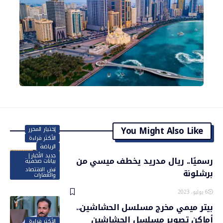
You Might Also Like
إختيار المحرر
الأكثر قراءة
الرياضة
جديد الأخبار|
رسميًا.. ريال مدريد يخطف ميسي من
بيانات صحفية
نبض الاقتصاد
برشلونة
والعقارات
6 يوليو، 2023
بيتر ميمي مخرج مسلسل الحشاشين..
أماكن تصوير مسلسل الحشاشين
الأكثر قراءة