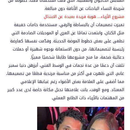
الملابس الكاجوال والعملية، التي لاقت استحسانًا لافتًا، خصوصًا من
شريحة النساء الباحثات عن الأناقة دون مبالغة.
مشروع
الأزياء… هوية فريدة بعيدة عن الابتذال
تميزت تصميمات آن بالبساطة والرقي، مستخدمة خامات خفيفة
مثل الكتان، وابتعدت تمامًا عن العري أو الموديلات الصادمة التي
تطغى على بعض خطوط الموضة الحديثة. وقدّمت نفسها كعارضة
رئيسية لتصميماتها، من دون الاستعانة بوجوه شهيرة أو حملات
دعائية ضخمة، ما منح مشروعها طابعًا شخصيًا مميزًا.
تلقت آن دعمًا من عدة نجمات في الوسط الفني، أبرزهن دنيا سمير
غانم، التي ظهرت في أكثر من مناسبة مرتدية قطعًا من تصميمها،
مما أضفى على العلامة بعض الأضواء رغم غيابها الإعلامي
المعتاد. ومع الوقت، باتت علامتها تحتل مكانة خاصة لدى عدد كبير
من المهتمات بالأزياء ذات الطابع العملي.