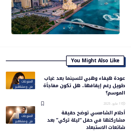
You Might Also Like
عودة هيفاء وهبي للسينما بعد غياب
المنوعات
طويل رغم إيقافها.. هل تكون مفاجأة
فن ومشاهير
الموسم؟
11 مايو، 2025
أحلام الشامسي توضح حقيقة
المنوعات
مشاركتها في حفل “ليلة تركي” بعد
فن ومشاهير
شائعات الاستبعاد