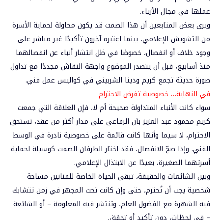
عملها في مجال الأزياء.
ويرى بعض المتابعين أن هذا الصمت قد يكون محاولة لحماية الأسرة
من التشويش الإعلامي، بينما اعتبره آخرون تأكيدًا غير مباشر على
وجود خلاف أو انفصال، خصوصًا في ظل انتشار أنباء عن انفصالهما
منذ أسابيع، قبل أن يتصدر الموضوع واجهة النقاش مجددًا مع تداول
صورة حديثة تجمع كريم ودينا الشربيني في كواليس عمل فني.
في
النهاية… خصوصية تفرض الاحترام
سواء كانت الأنباء المتداولة صحيحة أم لا، فإن العلاقة التي جمعت
كريم محمود عبد العزيز بآن الرفاعي على مدار أكثر من عقد، تستحق
الاحترام، لا سيما وأنها كانت قائمة على خصوصية نادرة في الوسط
الفني. وإذا صحّ الانفصال، فقد اختار الطرفان الصمت كوسيلة لحماية
أسرتهما الصغيرة، بعيدًا عن الابتذال الإعلامي.
وبين الشائعات والحقيقة، تبقى الحياة الخاصة للفنانين مساحة
شخصية يجب أن تُحترم، حتى وإن كانت تحت المجهر في زمن تتشابك
فيه الشهرة مع الفضول العام، وتنتشر فيه المعلومة – أو الشائعة
– في لحظات، دون تأكيد أو تحقق.