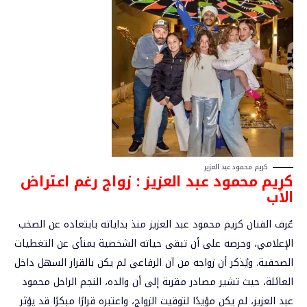
كريم محمود عبد العزير
كريم محمود عبد العزيز :
زواج
رغم اعتراض
الأب
عُرف الفنان كريم محمود عبد العزيز منذ بداياته بابتعاده عن الصخب
الإعلامي، وحرصه على أن تبقى حياته الشخصية بمنأى عن التغطيات
الصحفية. ويُذكر أن زواجه من آن الرفاعي لم يكن بالقرار السهل داخل
العائلة، حيث تشير مصادر مقربة إلى أن والده، النجم الراحل محمود
عبد العزيز، لم يكن مؤيدًا لتوقيت الزواج، واعتبره قرارًا مبكرًا قد يؤثر