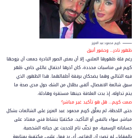
كريم محمود عبد العزيز
ظهور
نادر… وحضور أنيق
رغم قلة ظهورها العلني، إلا أن بعض الصور النادرة جمعت آن بزوجها
كريم في مناسبات محددة، كان آخرها احتفال عائلي خاص، ظهر
فيه الثنائي وهما يضحكان برفقة أطفالهما. هذا الظهور، الذي
سبق شائعة الانفصال، ألقى بظلال من الشك حول مدى صحة ما
يتم تداوله، إذ بدت العلاقة حينها مستقرة وهادئة.
صمت
كريم… هل هو تأكيد غير مباشر؟
حتى اللحظة، لم يعلّق كريم محمود عبد العزيز على الشائعات بشكل
مباشر، سواء بالنفي أو التأكيد، مكتفيًا بنشاط فني معتاد على
حساباته الرسمية، مع تجنّب تام للحديث عن حياته الشخصية.
بالمقابل، لم تصدر آن الرفاعي أي رد فعل علني، مكتفية بمتابعة