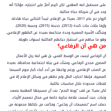
على مستقبل ابنه المهني. لكن كريم أصرّ على اختياره، مؤكدًا أنه
وجد في آن شريكة حياة مثالية.
الزواج تم عام 2011، بعيدًا عن الإعلام، ليبدأ الثنائي حياة هادئة،
ورُزقا بثلاث بنات: كندة (2012)، خديجة (2015)، وحبيبة (2020)،
وشكّلت الأسرة الصغيرة وحدة متناغمة بعيدة عن الظهور الإعلامي،
وهو ما ساهم في استقرار حياتهم العائلية لسنوات طويلة.
من
هي آن الرفاعي؟
آن الرفاعي ليست من الوسط الفني، بل هي ابنة رجل الأعمال
المصري مجدي الرفاعي، ونشأت في بيئة اجتماعية محافظة، بعيدة
عن الصخب الإعلامي. ورغم زواجها من أحد أبناء كبار نجوم السينما
المصرية، فإنها اختارت الظل ولم تظهر في وسائل الإعلام إلا في
لقطات محدودة خلال مناسبات عائلية.
لكن بعيدًا عن لقب “زوجة النجم”، بنت آن مسيرتها المهنية بصمت
وثبات، حيث أسست علامة تجارية خاصة في مجال تصميم الأزياء،
حملت اسم “تصميمات آن رفاعي”، وقدّمت من خلالها مجموعة من