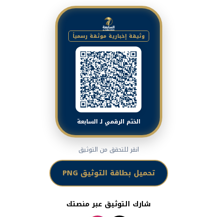
وثيقة إخبارية موثقة رسمياً
الختم الرقمي لـ السابعة
انقر للتحقق من التوثيق
تحميل بطاقة التوثيق PNG
شارك التوثيق عبر منصتك