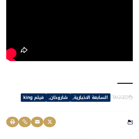
TAGGED:
السابعة الاخبارية
شاروخان
فيلم king