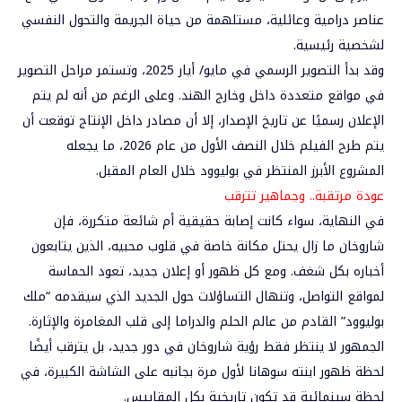
عناصر درامية وعائلية، مستلهمة من حياة الجريمة والتحول النفسي
لشخصية رئيسية.
وقد بدأ التصوير الرسمي في مايو/ أيار 2025، وتستمر مراحل التصوير
في مواقع متعددة داخل وخارج الهند. وعلى الرغم من أنه لم يتم
الإعلان رسميًا عن تاريخ الإصدار، إلا أن مصادر داخل الإنتاج توقعت أن
يتم طرح الفيلم خلال النصف الأول من عام 2026، ما يجعله
المشروع الأبرز المنتظر في بوليوود خلال العام المقبل.
عودة مرتقبة.. وجماهير تترقب
في النهاية، سواء كانت إصابة حقيقية أم شائعة متكررة، فإن
شاروخان ما زال يحتل مكانة خاصة في قلوب محبيه، الذين يتابعون
أخباره بكل شغف. ومع كل ظهور أو إعلان جديد، تعود الحماسة
لمواقع التواصل، وتنهال التساؤلات حول الجديد الذي سيقدمه “ملك
بوليوود” القادم من عالم الحلم والدراما إلى قلب المغامرة والإثارة.
الجمهور لا ينتظر فقط رؤية شاروخان في دور جديد، بل يترقب أيضًا
لحظة ظهور ابنته سوهانا لأول مرة بجانبه على الشاشة الكبيرة، في
لحظة سينمائية قد تكون تاريخية بكل المقاييس.