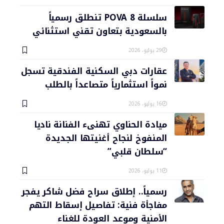
سلسلة POVA 8 تنطلق رسمياً
بالسعودية بتعاون تقني استثنائي
29 يوليو، 2026
عقارات دبي السكنية الفندقية تسجل
نمواً استثمارياً متصاعداً بالطلب
16 يوليو، 2026
ميادة الحناوي تهنىء الفنانة ناديا
المنفوخ لنجاح أغنيتها الجديدة
“سلطان قلبي”
11 يوليو، 2026
رسمياً.. إطلاق سراح فضل شاكر يفجر
مفاجأة فنية: تفاصيل إسقاط التهم
الأمنية وموعد العودة للغناء