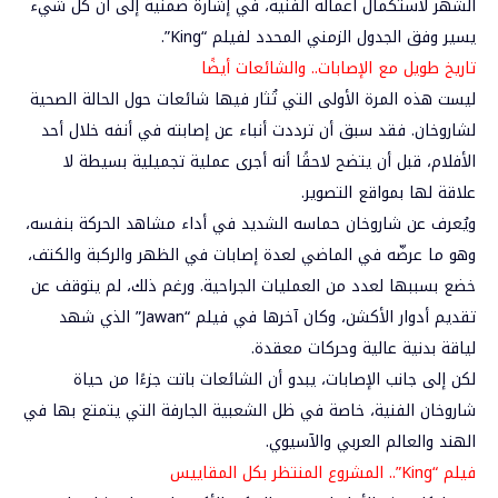
الشهر لاستكمال أعماله الفنية، في إشارة ضمنية إلى أن كل شيء
يسير وفق الجدول الزمني المحدد لفيلم “King”.
تاريخ طويل مع الإصابات.. والشائعات أيضًا
ليست هذه المرة الأولى التي تُثار فيها شائعات حول الحالة الصحية
لشاروخان. فقد سبق أن ترددت أنباء عن إصابته في أنفه خلال أحد
الأفلام، قبل أن يتضح لاحقًا أنه أجرى عملية تجميلية بسيطة لا
علاقة لها بمواقع التصوير.
ويُعرف عن شاروخان حماسه الشديد في أداء مشاهد الحركة بنفسه،
وهو ما عرضّه في الماضي لعدة إصابات في الظهر والركبة والكتف،
خضع بسببها لعدد من العمليات الجراحية. ورغم ذلك، لم يتوقف عن
تقديم أدوار الأكشن، وكان آخرها في فيلم “Jawan” الذي شهد
لياقة بدنية عالية وحركات معقدة.
لكن إلى جانب الإصابات، يبدو أن الشائعات باتت جزءًا من حياة
شاروخان الفنية، خاصة في ظل الشعبية الجارفة التي يتمتع بها في
الهند والعالم العربي والآسيوي.
فيلم “King”.. المشروع المنتظر بكل المقاييس