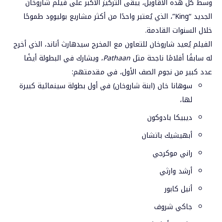
وسط كل هذه الأقاويل، يبقى التركيز الأكبر على فيلم شاروخان
الجديد “King”، الذي يُعتبر واحدًا من أكثر مشاريع بوليوود طموحًا
خلال السنوات القادمة.
الفيلم يُعيد شاروخان للتعاون مع المخرج سيدهارث أناند، الذي أخرج
له سابقًا أفلامًا ناجحة مثل
Pathaan
، ويشارك في البطولة أيضًا
عدد كبير من نجوم الصف الأول، في مقدمتهم:
سوهانا خان (ابنة شاروخان) في أول بطولة سينمائية كبيرة
لها،
ديبيكا بادوكون
أبهيشيك باتشان
راني موكرجي
أرشد وارثي
أنيل كابور
جاكي شروف