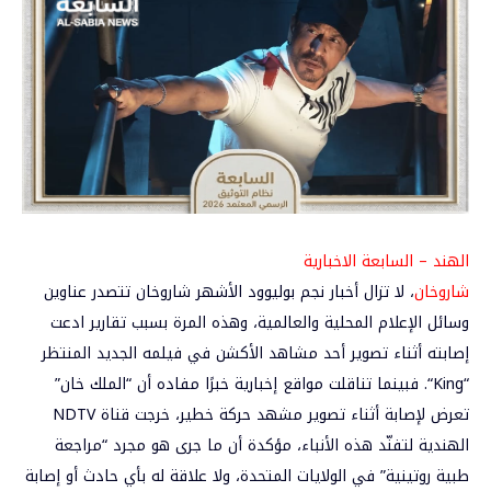
الهند – السابعة الاخبارية
شاروخان
، لا تزال أخبار نجم بوليوود الأشهر
شاروخان
تتصدر عناوين
وسائل الإعلام المحلية والعالمية، وهذه المرة بسبب تقارير ادعت
إصابته أثناء تصوير أحد مشاهد الأكشن في فيلمه الجديد المنتظر
“
King
“. فبينما تناقلت مواقع إخبارية خبرًا مفاده أن “الملك خان”
تعرض لإصابة أثناء تصوير مشهد حركة خطير، خرجت قناة NDTV
الهندية لتفنّد هذه الأنباء، مؤكدة أن ما جرى هو مجرد “مراجعة
طبية روتينية” في الولايات المتحدة، ولا علاقة له بأي حادث أو إصابة