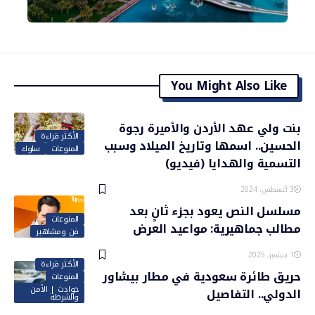
You Might Also Like
بنت ولي عهد الأردن والأميرة رجوة
الأكثر قراءة
الحسين.. اسمها وتاريخ الميلاد وسبب
المنوعات
سلوك
التسمية والهدايا (فيديو)
3 أغسطس، 2024
مسلسل النص يعود بجزء ثانٍ بعد
المنوعات
مطالب جماهيرية: مواعيد العرض
فن ومشاهير
1 سبتمبر، 2025
الأكثر قراءة
حريق طائرة سعودية في مطار بيشاور
المنوعات
حوادث | الأمن
الدولي.. التفاصيل
والشرطة