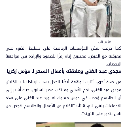
مؤمن زكريا
كما حرصت بعض المؤسسات الرياضية على تسليط الضوء على
معركته مع المرض، معتبرين إياه رمزًا للصمود والإرادة في مواجهة
التحديات.
مجدي عبد الغني وعلاقته بأعمال السحر لـ مؤمن زكريا
من جهة أخرى، أثارت الواقعة أيضًا الجدل بسبب ارتباطها بـ الكابتن
مجدي عبد الغني، نجم الأهلي ومنتخب مصر السابق، حيث أُشير إلى
أن الطلاسم وُجدت في حوش مملوك له. ورد عبد الغني على هذه
الادعاءات بنفي تام، قائلًا: “الكلام عن الأعمال والطلاسم هجص من
ناس بتدور على التريند”.