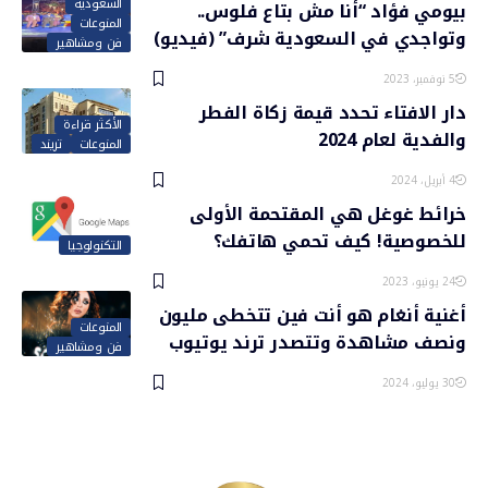
السعودية
بيومي فؤاد “أنا مش بتاع فلوس..
المنوعات
وتواجدي في السعودية شرف” (فيديو)
فن ومشاهير
5 نوفمبر، 2023
دار الافتاء تحدد قيمة زكاة الفطر
الأكثر قراءة
والفدية لعام 2024
المنوعات
تريند
4 أبريل، 2024
خرائط غوغل هي المقتحمة الأولى
للخصوصية! كيف تحمي هاتفك؟
التكنولوجيا
24 يونيو، 2023
أغنية أنغام هو أنت فين تتخطى مليون
المنوعات
ونصف مشاهدة وتتصدر ترند يوتيوب
فن ومشاهير
30 يوليو، 2024