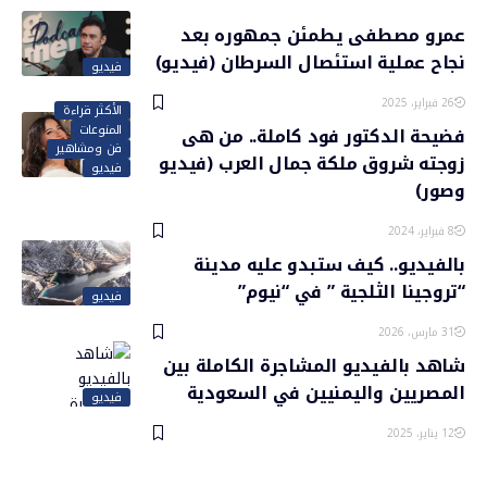
عمرو مصطفى يطمئن جمهوره بعد
نجاح عملية استئصال السرطان (فيديو)
فيديو
26 فبراير، 2025
الأكثر قراءة
المنوعات
فضيحة الدكتور فود كاملة.. من هى
فن ومشاهير
زوجته شروق ملكة جمال العرب (فيديو
فيديو
وصور)
8 فبراير، 2024
بالفيديو.. كيف ستبدو عليه مدينة
“تروجينا الثلجية ” في “نيوم”
فيديو
31 مارس، 2026
شاهد بالفيديو المشاجرة الكاملة بين
المصريين واليمنيين في السعودية
فيديو
12 يناير، 2025