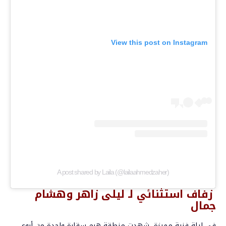
View this post on Instagram
A post shared by Laila (@lailaahmedzaher)
زفاف استثنائي لـ ليلى زاهر وهشام
جمال
في ليلة فنية مميزة، شهدت منطقة هرم سقارة واحدة من أروع