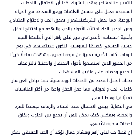
للتعبير
عن
المشاعر
وتقدير
الشريك
.
كما
أن
الاحتفال
باللحظات
السعيدة
يعمل
على
تحسين
العلاقات
ويعزز
السعادة
في
الحياة
الزوجية،
مما
يجعل
الشريكين
يشعران
بعمق
الحب
والاحترام
المتبادل
.
ومن الجدير بالذك امتلأت
الأجواء
بالحب
والبهجة
مع
افتتاح
الحفل
بأغنية
“
فستانك
الأبيض
“في فرح ليلى زاهر
التي
أطلقها
النجم
حسين
الجسمي
خصيصًا
للعروسين،
لتكون
هديته
لهما
في
يوم
الزفاف
.
كانت
الأغنية
تعبيرًا
عن
فرحة
الجميع،
وشهدت
تفاعلًا
كبيرًا
من
الحضور
الذين
استمتعوا
بأجواء
الاحتفال والاغنية نالتزاعجاب
الجميع وحصلت على ملايين المشاهدات
.
تخللت
الحفل
العديد
من
اللحظات
الرومانسية،
حيث
تبادل
العروسان
كلمات
الحب
والعرفان،
مما
جعل
الحفل
واحدًا
من
أكثر
المناسبات
تميزًا
في
الوسط
الفني
في
النهاية،
يبقى
الاحتفال
بعيد
الميلاد
والزفاف
تجسيدًا
للفرح
والمحبة،
ويعكس
كيف
يمكن
للفن
أن
يجمع
بين
القلوب
ويخلق
لحظات
سحرية
لا
تُنسى
.
إن
قصة
حب
ليلى
زاهر
وهشام
جمال
تؤكد
أن
الحب
الحقيقي
يمكن