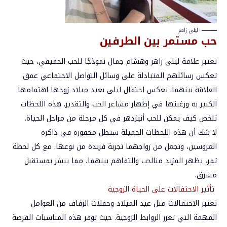
ليلى زاهر
حب مستمر بين الطرفين
تعتبر
علاقة
ليلى
زاهر
وهشام
جمال
نموذجًا
للحب
الحقيقي،
حيث
تعكس
رسائلهم
المتبادلة
على
وسائل
التواصل
الاجتماعي
عمق
العلاقة
بينهما
.
يعكس
احتفال
ليلى
بعيد
ميلاد
زوجها
اهتمامها
الكبير
به
ورغبتها
في
إظهار
مشاعر
الحب
والتقدير
.
هذه
اللحظات
تلخص
كيف
يمكن
للحب
أن
يزدهر
في
كل
مرحلة
من
مراحل
الحياة
.
لا
شك
أن
هذه
اللحظات
الجميلة
ستظل
محفورة
في
ذاكرة
العروسين،
وتجعل
من
زواجهما
تجربة
فريدة
من
نوعها
.
مع
كل
لحظة
تمر،
يظهر
المزيد
من
الحب
والتفاهم
بينهما،
مما
يبشر
بمستقبل
مشرق
.
تأثير
الاحتفالات
على
الحياة
الزوجية
تعتبر
الاحتفالات
مثل
عيد
الميلاد
وحفلات
الزفاف
من
العوامل
المهمة
التي
تعزز
الروابط
الزوجية
.
حيث
توفر
هذه
المناسبات
الفرصة