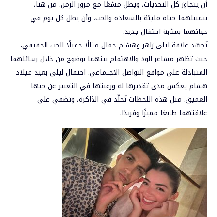
أن
يتجاوز
كل
التحديات،
ويظل
مشعًا
مع
مرور
الزمن
.
من
هنا،
نتمنى
لهما
حياة
مليئة
بالسعادة
والحب،
وأن
يظل
كل
يوم
في
حياتهما
بمثابة
احتفال
جديد
.
تُجسّد علاقة ليلى زاهر وهشام جمال مثالًا جميلًا للحب الحقيقي،
حيث تظهر مشاعر الود والاهتمام بينهما بوضوح من خلال رسائلهما
المتبادلة على مواقع التواصل الاجتماعي. احتفال ليلى بعيد ميلاد
هشام يعكس مدى تقديرها له ورغبتها في التعبير عن حبها
العميق. مثل هذه اللحظات تُخلّد في الذاكرة، وتضفي على
علاقتهما طابعًا مميزًا وفريدًا.