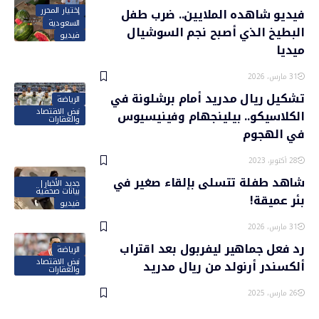
إختيار المحرر
فيديو شاهده الملايين.. ضرب طفل
السعودية
البطيخ الذي أصبح نجم السوشيال
فيديو
ميديا
31 مارس، 2026
تشكيل ريال مدريد أمام برشلونة في
الرياضة
نبض الاقتصاد
الكلاسيكو.. بيلينجهام وفينيسيوس
والعقارات
في الهجوم
28 أكتوبر، 2023
شاهد طفلة تتسلى بإلقاء صغير في
جديد الأخبار|
بيانات صحفية
بئر عميقة!
فيديو
31 مارس، 2026
رد فعل جماهير ليفربول بعد اقتراب
الرياضة
نبض الاقتصاد
ألكسندر أرنولد من ريال مدريد
والعقارات
26 مارس، 2025