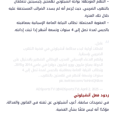
–
التهم
الموجهة
:
يواجه
أنشيلوتي
تهمتين
رئيسيتين
تتعلقان
بالتهرب
الضريبي،
حيث
يُزعم
أنه
لم
يسدد
الضرائب
المستحقة
عليه
خلال
تلك
الفترة
.
–
العقوبة
المحتملة
:
تطالب
النيابة
العامة
الإسبانية
بمعاقبته
بالحبس
لمدة
تصل
إلى
4
سنوات
وتسعة
أشهر
إذا
ثبتت
إدانته.
عاجل..
لقطات أولية لبدء محاكمة أنشيلوتي في قضية التهرب
الضريبي بإسبانيا..
واتهم الادعاء الإسباني المدرب الإيطالي الشهير بالاحتيال على
الدولة بمبلغ مليون يورو (مليون دولار) في عامي 2014 و2015..
وتطالب النيابة العامة بمعاقبته بالحبس لمدة تصل إلى 4
سنوات وتسعة أشهر في تهمتين بالتهرب…
pic.twitter.com/1oHntQNkre
April 2, 2025
— ADSportsTV (@ADSportsTV)
ردود
فعل
أنشيلوتي
في
تصريحات
سابقة،
أعرب
أنشيلوتي
عن
ثقته
في
القانون
والعدالة،
مؤكدًا
أنه
ليس
قلقًا
بشأن
القضية.