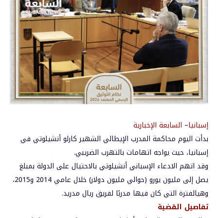
إسبانيا
–
السابعة الإخبارية
بدأت
اليوم
محاكمة
المدرب
الإيطالي
الشهير
كارلو
أنشيلوتي
في
إسبانيا،
حيث
يواجه
اتهامات
بالتهرب
الضريبي
.
وقد
اتهم
الادعاء
الإسباني
أنشيلوتي
بالاحتيال
على
الدولة
بمبلغ
يصل
إلى
مليون
يورو
(
حوالي
مليون
دولار
)
خلال
عامي
2014
و
2015
،
وهي
الفترة
التي
كان
فيها
مدربًا
لفريق
ريال
مدريد
.
تفاصيل
القضية