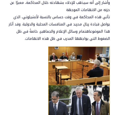
وأشار
إلى
أنه
سيذهب
للإدلاء
بشهادته
خلال
المحاكمة،
معبرًا
عن
حزنه
من
الاتهامات
الموجهة
تأتي
هذه
المحاكمة
في
وقت
حساس
بالنسبة
لأنشيلوتي،
الذي
يواصل
قيادة
ريال
مدريد
في
المنافسات
المحلية
والدولية
.
وقد
أثار
هذا
الموضوع
اهتمام
وسائل
الإعلام
والجماهير،
خاصةً
في
ظل
الضغوط
التي
يواجهها
المدرب
في
ظل
هذه
الاتهامات
.