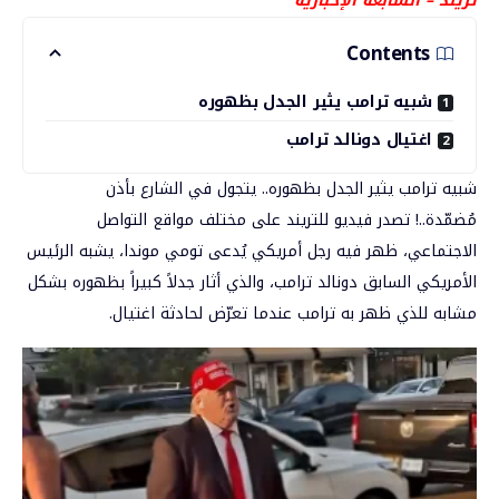
تريند – السابعة الإخبارية
Contents
شبيه ترامب يثير الجدل بظهوره
اغتيال دونالد ترامب
شبيه ترامب يثير الجدل بظهوره.. يتجول في الشارع بأذن
مُضمّدة..!
تصدر فيديو للتريند على مختلف مواقع التواصل
الاجتماعي، ظهر فيه رجل أمريكي يُدعى تومي موندا، يشبه الرئيس
الأمريكي السابق دونالد ترامب، والذي أثار جدلاً كبيراً بظهوره بشكل
مشابه للذي ظهر به ترامب عندما تعرّض لحادثة اغتيال.