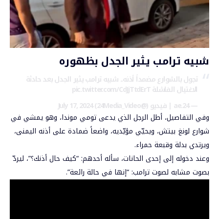
شبيه ترامب يثير الجدل بظهوره
تجول بالشوارع مضمداً أذنه.. شبيه ترامب يثير الجدل بعد حادثة
الاغتيال الفاشلة
pic.twitter.com/CdJjTtdErT
— 24.ae | فيديو (@24Media_Video)
July 17, 2024
وفي التفاصيل، أطل الرجل الذي يدعى تومي موندا، وهو يمشي في
شوارع لونغ بيتش، ويحيّي مؤيّديه، واضعاً ضمادة على أذنه اليمنى،
ويرتدي بدلة وقبعة حمراء.
وعند دخوله إلى إحدى الحانات، سأله أحدهم: “كيف حال أذنك؟”، ليردّ
بصوت مشابه لصوت ترامب: “إنها في حالة رائعة”.