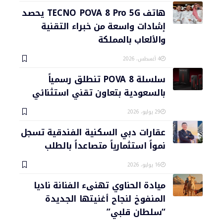
هاتف TECNO POVA 8 Pro 5G يحصد
إشادات واسعة من خبراء التقنية
والألعاب بالمملكة
4 أغسطس، 2026
سلسلة POVA 8 تنطلق رسمياً
بالسعودية بتعاون تقني استثنائي
29 يوليو، 2026
عقارات دبي السكنية الفندقية تسجل
نمواً استثمارياً متصاعداً بالطلب
16 يوليو، 2026
ميادة الحناوي تهنىء الفنانة ناديا
المنفوخ لنجاح أغنيتها الجديدة
“سلطان قلبي”