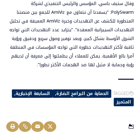
وقال ستيف باسي، المؤسس والرئيس التنفيذي لشركة
PolySwarm: “يسعدنا أن نتعاون مع AmiViz للجمع بين منصتنا
المتطورة للكشف عن التهديدات وخبرة AmiViz العميقة في تحليل
التهديدات السيبرانية المعقدة”. “يتزايد عدد التهديدات التي تواجه
الشرق الأوسط بشكل كبير، ويعد توفير وصول سريع ودقيق ورؤية
ثاقبة لأكثر التهديدات خطورة التي تواجه المؤسسات في المنطقة
أمرا بالغ الأهمية. يمكن للعملاء أن يطمئنوا إلى معرفة أن لديهم
رؤية وحماية لا مثيل لها ضد الهجمات الأكثر تطورا”.
TAGGED:
الحماية من البرامج الضارة
السابعة الإخبارية
المتميز