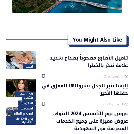
You Might Also Like
تنميل الأصابع مصحوباً بصداع شديد..
علامة تنذر بالخطر!
الصحة
31 مارس، 2026
إليسا تثير الجدل بسروالها الممزق في
حفلها الأخير
الأكثر قراءة
اقتصاد
السعودية
15 ديسمبر، 2023
السعودية
عروض يوم التأسيس 2024 البنوك..
العرب و العالم
نبض الاقتصاد
عروض مميزة على جميع الخدمات
والعقارات
المصرفية في السعودية