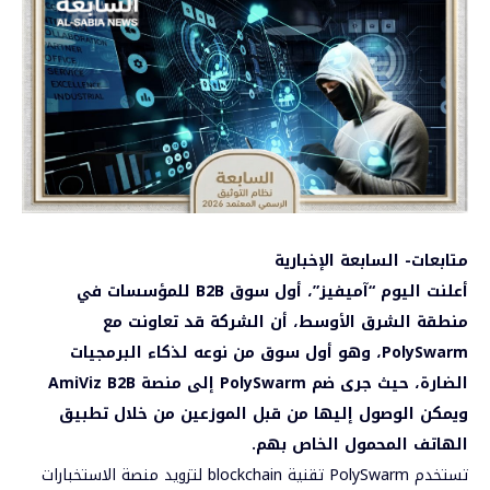
متابعات- السابعة الإخبارية
أعلنت اليوم “آميفيز”، أول سوق B2B للمؤسسات في
منطقة الشرق الأوسط، أن الشركة قد تعاونت مع
PolySwarm، وهو أول سوق من نوعه لذكاء البرمجيات
الضارة، حيث جرى ضم PolySwarm إلى منصة AmiViz B2B
ويمكن الوصول إليها من قبل الموزعين من خلال تطبيق
الهاتف المحمول الخاص بهم.
تستخدم PolySwarm تقنية blockchain لتزويد منصة الاستخبارات