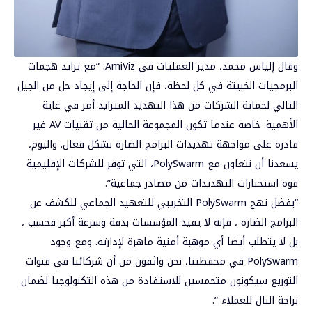
وقال إلياس محمد، مدير العمليات في AmiViz: “مع تزايد هجمات
البرمجيات الخبيثة في كل لحظة، فإن الحاجة إلى إيجاد حل من الجيل
التالي لحماية الشركات من هذا التهديد المتزايد أمر في غاية
الأهمية. خاصة عندما تكون المجموعة الحالية من تقنيات AV غير
قادرة على مواجهة تهديدات البرامج الضارة بشكل فعال. واليوم،
يسعدنا أن نتعاون مع PolySwarm، التي توفر للشركات الإقليمية
قوة استخبارات التهديدات من مصادر جماعية”.
“بفضل نهج PolySwarm التخريبي للتعهيد الجماعي للكشف عن
البرامج الضارة ، فإنه لا يفيد المؤسسات بدقة وسرعة أكبر فحسب ،
بل لا يتطلب أيضا أي موهبة أمنية ماهرة لإدارته. ومع وجود
PolySwarm في محفظتنا، نحن واثقون من أن شركائنا في قنوات
التوزيع سيكونون متحمسين للاستفادة من هذه التكنولوجيا لضمان
براحة البال للعملاء “.