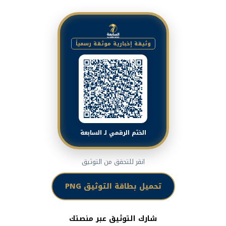
وثيقة إخبارية موثقة رسمياً
الختم الرقمي لـ السابعة
انقر للتحقق من التوثيق
تحميل بطاقة التوثيق PNG
شارك التوثيق عبر منصتك