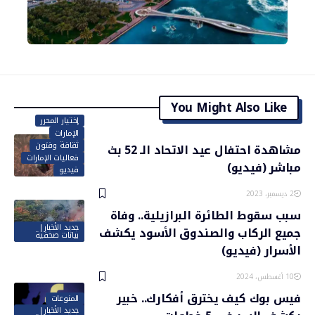
You Might Also Like
إختيار المحرر
الإمارات
ثقافة وفنون
مشاهدة احتفال عيد الاتحاد الـ 52 بث
فعاليات الإمارات
مباشر (فيديو)
فيديو
2 ديسمبر، 2023
سبب سقوط الطائرة البرازيلية.. وفاة
جديد الأخبار|
جميع الركاب والصندوق الأسود يكشف
بيانات صحفية
الأسرار (فيديو)
10 أغسطس، 2024
فيس بوك كيف يخترق أفكارك.. خبير
المنوعات
جديد الأخبار|