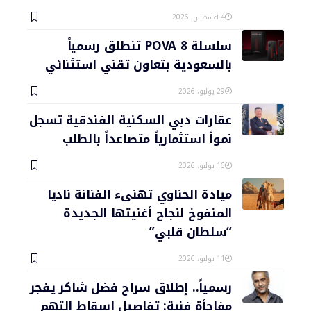
4 أغسطس، 2026
سلسلة POVA 8 تنطلق رسمياً
بالسعودية بتعاون تقني استثنائي
29 يوليو، 2026
عقارات دبي السكنية الفندقية تسجل
نمواً استثمارياً متصاعداً بالطلب
16 يوليو، 2026
ميادة الحناوي تهنىء الفنانة ناديا
المنفوخ لنجاح أغنيتها الجديدة
“سلطان قلبي”
11 يوليو، 2026
رسمياً.. إطلاق سراح فضل شاكر يفجر
مفاجأة فنية: تفاصيل إسقاط التهم