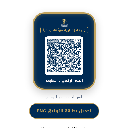
وثيقة إخبارية موثقة رسمياً
الختم الرقمي لـ السابعة
انقر للتحقق من التوثيق
تحميل بطاقة التوثيق PNG