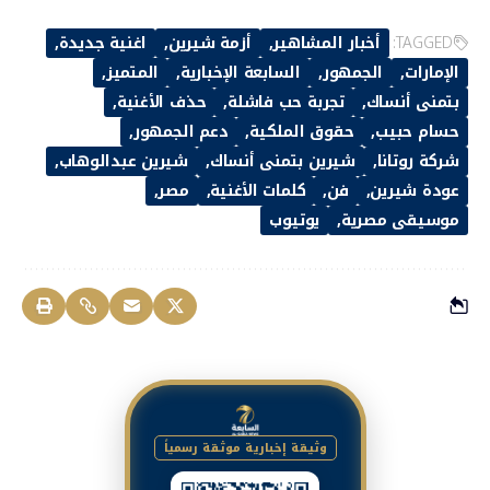
TAGGED:
أخبار المشاهير
أزمة شيرين
اغنية جديدة
الإمارات
الجمهور
السابعة الإخبارية
المتميز
بتمنى أنساك
تجربة حب فاشلة
حذف الأغنية
حسام حبيب
حقوق الملكية
دعم الجمهور
شركة روتانا
شيرين بتمنى أنساك
شيرين عبدالوهاب
عودة شيرين
فن
كلمات الأغنية
مصر
موسيقى مصرية
يوتيوب
وثيقة إخبارية موثقة رسمياً