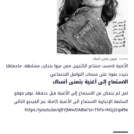
شيرين بتمنى أنساك
الأغنية لامست مشاعر الكثيرين ممن مروا بتجارب مشابهة، ما
جعلها
تتردد بقوة على منصات التواصل الاجتماعي.
الاستماع إلى أغنية بتمنى أنساك
لمن لم يتمكن من الاستماع إلى الأغنية قبل حذفها، يوفر موقع
السابعة الإخبارية الاستماع الى الأغنية كام
لة عبر الفيديو التالي
https://youtu.be/qBYJMnvDA8w?si=ThFx-rhGj2cqxl9e