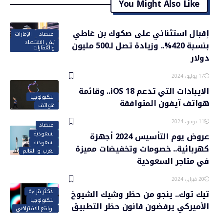
You Might Also Like
إقبال استثنائي على صكوك بن غاطي
اقتصاد
الإمارات
نبض الاقتصاد
بنسبة 420%.. وزيادة تصل لـ500 مليون
والعقارات
دولار
17 يوليو، 2024
الايبادات التي تدعم iOS 18.. وقائمة
التكنولوجيا
هواتف آيفون المتوافقة
هواتف
11 يونيو، 2024
اقتصاد
السعودية
عروض يوم التأسيس 2024 أجهزة
السعودية
كهربائية.. خصومات وتخفيضات مميزة
العرب و العالم
في متاجر السعودية
20 فبراير، 2024
الأكثر قراءة
تيك توك.. ينجو من حظر وشيك الشيوخ
التكنولوجيا
الأميركي يرفضون قانون حظر التطبيق
الواقع الافتراضي