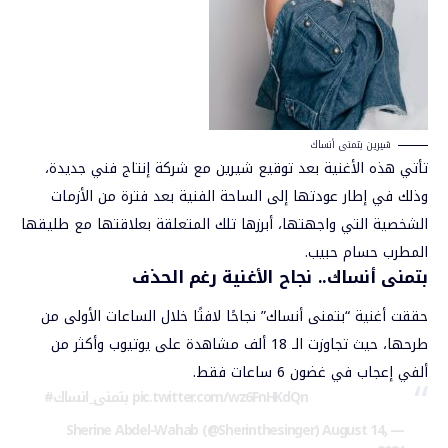
شيرين بتمنى أنساك
تأتي هذه الأغنية بعد توقيع
شيرين
مع شركة إنتاج فني جديدة،
وذلك في إطار عودتها إلى الساحة الفنية بعد فترة من الأزمات
الشخصية التي واجهتها، أبرزها تلك المتعلقة بعلاقتها مع طليقها
المطرب حسام حبيب.
بتمنى أنساك.. نجاح الأغنية رغم الحذف
حققت أغنية “بتمنى أنساك” نجاحًا لافتًا خلال الساعات الأولى من
طرحها، حيث تجاوزت الـ 18 ألف مشاهدة على يوتيوب وأكثر من
ألفي إعجاب في غضون 6 ساعات فقط.
pic.twitter.com/wz6FnHKdQn
#بتمنى_انساك
August 14,
— Sherine Abdel-Wahab (@Sherinthesinger)