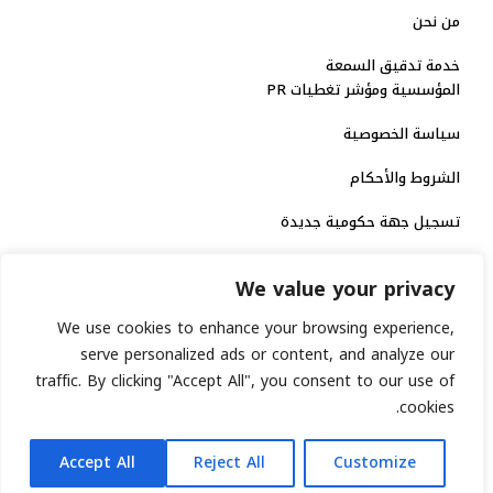
من نحن
خدمة تدقيق السمعة
المؤسسية ومؤشر تغطيات PR
سياسة الخصوصية
الشروط والأحكام
تسجيل جهة حكومية جديدة
الاعتماد الرسمي
We value your privacy
منصة إخبارية مرخصة
We use cookies to enhance your browsing experience,
serve personalized ads or content, and analyze our
انشر خبرك
traffic. By clicking "Accept All", you consent to our use of
cookies.
رقم الترخيص الاتحادي : 8793134
AR
جميع حقوق التوثيق الرقمي محفوظة لمنصة السابعة © 2026.
Accept All
Reject All
Customize