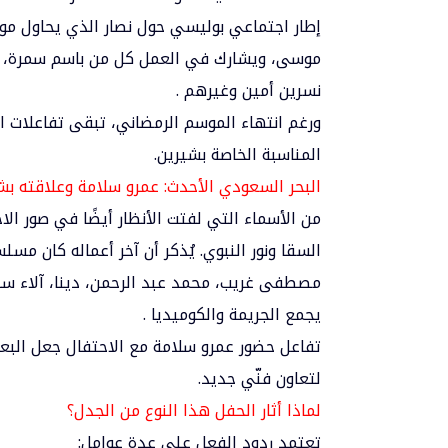
إطار اجتماعي بوليسي حول نصار الذي يحاول مو
موسى، ويشارك في العمل كل من باسم سمرة، ط
نسرين أمين وغيرهم .
ورغم انتهاء الموسم الرمضاني، تبقى تفاعلات 
المناسبة الخاصة بشيرين.
البحر السعودي الأحدث: عمرو سلامة وعلاقته بش
من الأسماء التي لفتت الأنظار أيضًا في صور ا
السقا ونور النبوي. يُذكر أن آخر أعماله كان مسل
مصطفى غريب، محمد عبد الرحمن، دينا، آلاء سن
يجمع الجريمة والكوميديا .
تفاعل حضور عمرو سلامة مع الاحتفال جعل البع
لتعاون فنّي جديد.
لماذا أثار الحفل هذا النوع من الجدل؟
تعتمد ردود الفعل على عدة عوامل: