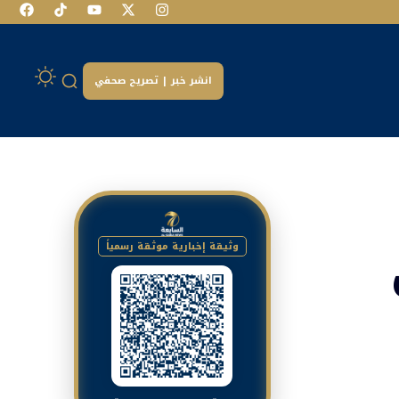
انشر خبر | تصريح صحفي
وثيقة إخبارية موثقة رسمياً