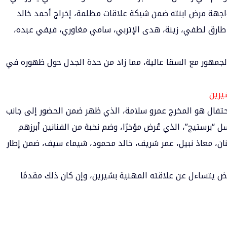
اجهة مرض ابنته ضمن شبكة علاقات مظلمة، إخراج أحمد خالد
ارق لطفي، زينة، هدى الإتربي، سامي مغاوري، فيفي عبده،
الجمهور مع السقا عالية، مما زاد من حدة الجدل حول ظهوره في
يرين
لاحتفال هو المخرج عمرو سلامة، الذي ظهر ضمن الحضور إلى جانب
سل “برستيج”، الذي عُرض مؤخرًا، وضم نخبة من الفنانين أبرزهم
ان، معاذ نبيل، عمر شريف، خالد محمود، شيماء سيف، ضمن إطار
ض يتساءل عن علاقته المهنية بشيرين، وإن كان ذلك مقدمًا