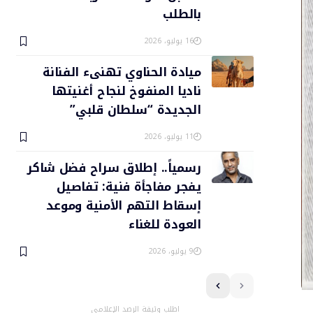
بالطلب
16 يوليو، 2026
ميادة الحناوي تهنىء الفنانة
ناديا المنفوخ لنجاح أغنيتها
الجديدة “سلطان قلبي”
11 يوليو، 2026
رسمياً.. إطلاق سراح فضل شاكر
يفجر مفاجأة فنية: تفاصيل
إسقاط التهم الأمنية وموعد
العودة للغناء
9 يوليو، 2026
اطلب وثيقة الرصد الإعلامي