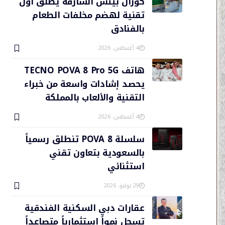
كورال بيتش الشارقة يطلق أول
تقنية لهضم مخلفات الطعام
بالفنادق
4 أغسطس، 2026
هاتف TECNO POVA 8 Pro 5G
يحصد إشادات واسعة من خبراء
التقنية والألعاب بالمملكة
4 أغسطس، 2026
سلسلة POVA 8 تنطلق رسمياً
بالسعودية بتعاون تقني
استثنائي
29 يوليو، 2026
عقارات دبي السكنية الفندقية
تسجل نمواً استثمارياً متصاعداً