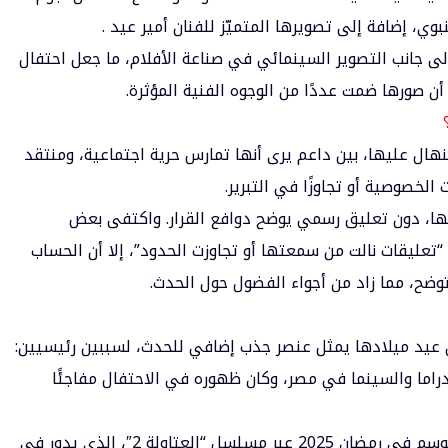
وي، إضافة إلى تصويرها المتميّز للفنان أمير عيد .
لى جانب التصوير السينمائي في صناعة الأفلام، ما جعل احتفال
 أن صورها ضمت عددًا من الوجوه الفنية المؤثرة.
هال عليها، بين داعم يرى أنها تمارس حرية اجتماعية، ومنتقد
لخصوصية أو تجاوزًا في التبرير.
ها، دون تعليق رسمي يوضح دوافع القرار. واكتفى بعض
تعليقات نالت من سمعتها أو تجاوزت الحدود”، إلا أن الحساب
وضح، مما زاد من أجواء الفضول حول الحدث.
عيد ميلادها يمثل عنصر جذب إضافي للحدث، لسببين رئيسيين:
الدراما والسينما في مصر، وكان ظهوره في الاحتفال مفاجئًا
2. العلاقة الفنية المؤكدة: السقا شارك هذا الموسم في رمضان 2025 عبر مسلسل “العتاولة 2″، الذي يدور في