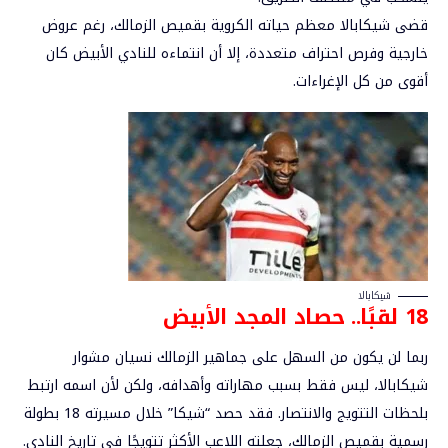
قضى شيكابالا معظم حياته الكروية بقميص الزمالك، رغم عروض
خارجية وفرص احتراف متعددة، إلا أن انتماءه للنادي الأبيض كان
أقوى من كل الإغراءات.
شيكابالا
18 لقبًا.. حصاد المجد الأبيض
ربما لن يكون من السهل على جماهير الزمالك نسيان مشوار
شيكابالا، ليس فقط بسبب مهاراته وأهدافه، ولكن لأن اسمه ارتبط
بلحظات التتويج والانتصار. فقد حصد “شيكا” خلال مسيرته
18 بطولة
رسمية
بقميص الزمالك، جعلته
اللاعب الأكثر تتويجًا في تاريخ النادي
.