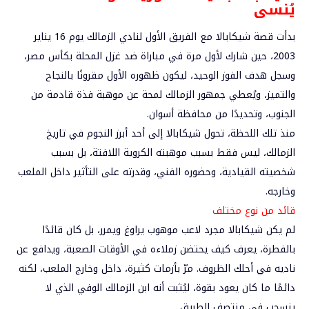
يُنسى
بدأت قصة شيكابالا مع الفريق الأول لنادي الزمالك يوم
16 يناير
2003
، حين شارك لأول مرة في مباراة ضد غزل المحلة بكأس مصر،
وسجل هدف الفوز الوحيد، ليكون ظهوره الأول مقرونًا بالنجاح
والتميز، ويُعطي جمهور الزمالك لمحة عن موهبة فذة قادمة من
الجنوب، وتحديدًا من محافظة أسوان.
منذ تلك اللحظة، تحول شيكابالا إلى أحد أبرز النجوم في تاريخ
الزمالك، ليس فقط بسبب موهبته الكروية اللافتة، بل بسبب
شخصيته القيادية، وحضوره الفني، وقدرته على التأثير داخل الملعب
وخارجه.
قائد
من نوع مختلف
لم يكن شيكابالا مجرد لاعب موهوب يراوغ ويمرر، بل كان
قائدًا
بالفطرة
، يعرف كيف يحتضن زملاءه في الأوقات الصعبة، ويدافع عن
ناديه في أحلك الظروف. مرّ بأزمات كثيرة، داخل وخارج الملعب، لكنه
دائمًا ما كان يعود بقوة، ليُثبت أنه ابن الزمالك الوفي الذي لا
ينسحب في منتصف الطريق.