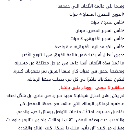
وفيما يلي قائمة الألقاب التي حققها:
•
الدوري المصري الممتاز
: 4 مرات
•
كأس مصر
: 7 مرات
•
كأس السوبر المصري
: مرتان
•
كأس السوبر الأفريقي
: 3 مرات
•
كأس الكونفدرالية الأفريقية
: مرة واحدة
•
دوري أبطال أفريقيا
: ضمن قائمة الفريق في التتويج الأخير
ما يُميز هذه الألقاب أنها جاءت في مراحل مختلفة من مسيرته،
وبعضها تحقق في فترات كان فيها الفريق يمر بصعوبات كبيرة،
ليكون شيكابالا حاضرًا في كل مرة يحتاجه فيها الزمالك.
جماهير
لا تنسى… ووداع يليق بالكبار
لم يكن إعلان اعتزال شيكابالا مجرد خبر رياضي عادي، بل شكّل لحظة
عاطفية لجماهير الزمالك التي عاشت مع نجمها المفضل كل
تفاصيل مسيرته. امتلأت منصات التواصل برسائل الحب، والدعم،
والتقدير، حيث وصفه البعض بـ”قلب الزمالك”، وآخرون بـ”الرمز والوفاء”،
وهناك من كتب: “لن يأتي مثلك يا شيكا.. كنت القائد والقدوة