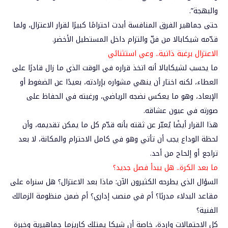
والبهجة”.
حتى جماهير الفرق المنافسة أبدت احترامًا كبيرًا لقرار الاعتزال، ولما
قدّمه شيكابالا من فنّ والتزام داخل المستطيل الأخضر.
الاعتزال
برغبة ذاتية.. وعي استثنائي
ما يحسب لشيكابالا أنه اتخذ قراره في الوقت الذي ما زال قادرًا على
العطاء، لكنه اختار أن ينهي مشواره بإرادته، بعيدًا عن الضغوط أو
الإبعاد، وهو ما يعكس نضجه الرياضي، ورغبته في الحفاظ على
صورته في عيون عشاقه.
هذا القرار أيضًا يُعبّر عن ثقته بأنه قدّم كل ما يمكن تقديمه، وأن
لحظة الوداع يجب أن تأتي وهو في كامل الاحترام والمكانة، لا بعد
تراجع أو إلحاح من أحد.
ما
بعد الكرة.. هل يبدأ فصل جديد؟
السؤال الذي يطرحه الكثيرون الآن: ماذا بعد الاعتزال؟ هل سنراه على
مقاعد البدلاء مدربًا؟ أم في منصب إداري؟ أم ضمن منظومة الزمالك
الفنية؟
كل الاحتمالات واردة، خاصة أن شيكا يمتلك كاريزما جماهيرية وخبرة