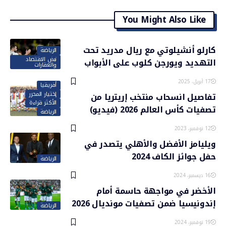
You Might Also Like
كارلو أنشيلوتي مع ريال مدريد تحت
الرياضة
نبض الاقتصاد
التهديد ويورجن كلوب على الأبواب
والعقارات
17 أبريل، 2025
أفريقيا
إختيار المحرر
تفاصيل انسحاب منتخب إريتريا من
الأكثر قراءة
تصفيات كأس العالم 2026 (فيديو)
الرياضة
12 نوفمبر، 2023
ويليامز الأفضل والأهلي يتصدر في
حفل جوائز الكاف 2024
الرياضة
16 ديسمبر، 2024
الأخضر في مواجهة حاسمة أمام
إندونيسيا ضمن تصفيات مونديال 2026
الرياضة
19 نوفمبر، 2024