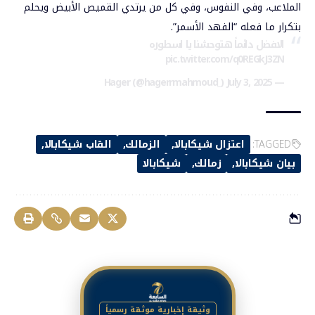
الملاعب، وفي النفوس، وفي كل من يرتدي القميص الأبيض ويحلم
بتكرار ما فعله “الفهد الأسمر”.
الافضل دائماً هتوحشنا يا اسطوره
pic.twitter.com/q0REGkJ3ZN
July 3, 2025
— Hager (@hagerrmahmoud_)
TAGGED:
اعتزال شيكابالا
الزمالك
القاب شيكابالا
بيان شيكابالا
زمالك
شيكابالا
وثيقة إخبارية موثقة رسمياً