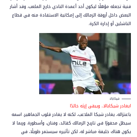
فنية تجعله مؤهلًا ليكون أحد أعمدة النادي خارج الملعب. وقد أشار
البعض داخل أروقة الزمالك إلى إمكانية الاستفادة منه في قطاع
الناشئين أو إدارة الكرة.
شيكابالا
ا
يغادر شيكابالا.. ويبقى إرثه خالدًا
باعتزاله، يغادر شيكا الملاعب، لكنه لا يغادر قلوب الجماهير. اسمه
سيظل محفورًا في تاريخ الزمالك كقائد، وفنان، وأسطورة. وربما لا
يكون هناك خليفة مباشر له، لكن تأثيره سيستمر طويلًا، في