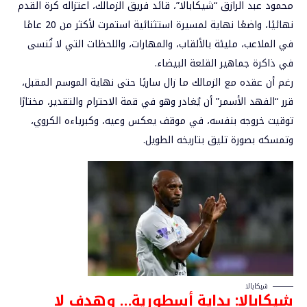
محمود عبد الرازق “
شيكابالا
”
، قائد فريق الزمالك، اعتزاله كرة القدم
نهائيًا، واضعًا نهاية لمسيرة استثنائية استمرت لأكثر من 20 عامًا
في الملاعب، مليئة بالألقاب، والمهارات، واللحظات التي لا تُنسى
في ذاكرة جماهير القلعة البيضاء.
رغم أن عقده مع الزمالك ما زال ساريًا حتى نهاية الموسم المقبل،
قرر “الفهد الأسمر” أن يُغادر وهو في قمة الاحترام والتقدير، مختارًا
توقيت خروجه بنفسه، في موقف يعكس وعيه، وكبرياءه الكروي،
وتمسكه بصورة تليق بتاريخه الطويل.
شيكابالا
شيكابالا: بداية
أسطورية… وهدف لا