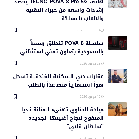
هاتف TECNO POVA 8 Pro 5G يحصد
إشادات واسعة من خبراء التقنية
والألعاب بالمملكة
4 أغسطس، 2026
سلسلة POVA 8 تنطلق رسمياً
بالسعودية بتعاون تقني استثنائي
29 يوليو، 2026
عقارات دبي السكنية الفندقية تسجل
نمواً استثمارياً متصاعداً بالطلب
16 يوليو، 2026
ميادة الحناوي تهنىء الفنانة ناديا
المنفوخ لنجاح أغنيتها الجديدة
“سلطان قلبي”
11 يوليو، 2026