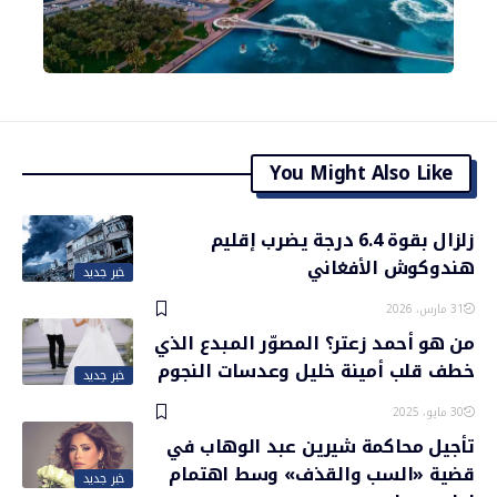
You Might Also Like
زلزال بقوة 6.4 درجة يضرب إقليم
هندوكوش الأفغاني
خبر جديد
31 مارس، 2026
من هو أحمد زعتر؟ المصوّر المبدع الذي
خطف قلب أمينة خليل وعدسات النجوم
خبر جديد
30 مايو، 2025
تأجيل محاكمة شيرين عبد الوهاب في
قضية «السب والقذف» وسط اهتمام
خبر جديد