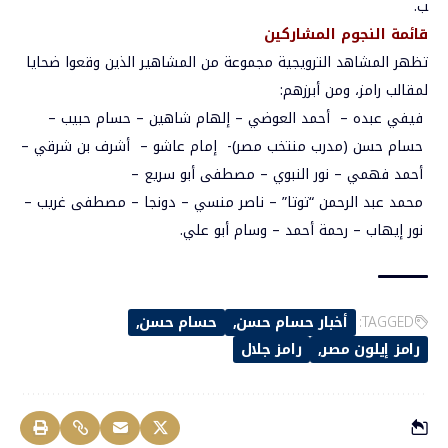
ب
.
قائمة
النجوم
المشاركين
تظهر
المشاهد
الترويجية
مجموعة
من
المشاهير
الذين
وقعوا
ضحايا
لمقالب
رامز،
ومن
أبرزهم
:
فيفي
عبده –
أحمد
العوضي –
إلهام
شاهين –
حسام
حبيب –
حسام
حسن
(
مدرب
منتخب
مصر
)-
إمام
عاشو –
أشرف
بن
شرقي –
أحمد
فهمي –
نور
النبوي –
مصطفى
أبو
سريع –
محمد
عبد
الرحمن
“
توتا
” –
ناصر
منسي –
دونجا –
مصطفى
غريب –
نور
إيهاب –
رحمة
أحمد –
وسام
أبو
علي.
TAGGED:
أخبار حسام حسن
حسام حسن
رامز إيلون مصر
رامز جلال