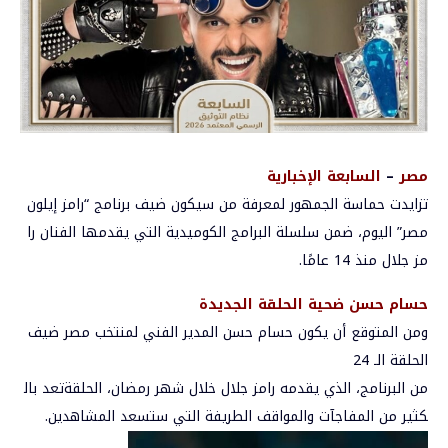
مصر
–
السابعة الإخبارية
تزايدت
حماسة
الجمهور
لمعرفة
من
سيكون
ضيف
برنامج
“
رامز
إيلون
مصر
”
اليوم،
ضمن
سلسلة
البرامج
الكوميدية
التي
يقدمها
الفنان
را
مز
جلال
منذ
14
عامًا
.
حسام حسن
ضحية
الحلقة
الجديدة
ومن المتوقع أن يكون حسام حسن المدير الفني لمنتخب مصر ضيف
الحلقة الـ 24
من
البرنامج،
الذي
يقدمه
رامز
جلال
خلال
شهر
رمضان،
الحلقة
تعد
بال
كثير
من
المفاجآت
والمواقف
الطريفة
التي
ستسعد
المشاهدين
.