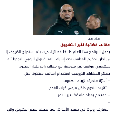
حسام حسن
مقالب
فضائية
تثير
التشويق
يحمل
البرنامج
هذا
العام
طابعًا
فضائيًا،
حيث
يتم
استدراج
الضيوف
إل
ى
لجان
تحكيم
للمواهب
تحت
إشراف
الفنانة
نوال
الزغبي،
ليجدوا
أنف
سهم
في
مواقف
غير
متوقعة
مع
مقالب
رامز
جلال
المثيرة
.
تظهر
المشاهد
الترويجية
استخدام
أساليب
مبتكرة،
مثل
:
–
أسرّة
متحركة
لإرباك
الضيوف
.
–
تقييد
النجوم
داخل
مرمى
كرات
القدم
.
–
حقنهم
بمواد
غامضة
تثير
الذعر
.
–
مشاركة
روبوت
في
تنفيذ
الأحداث،
مما
يضيف
عنصر
التشويق
والرع