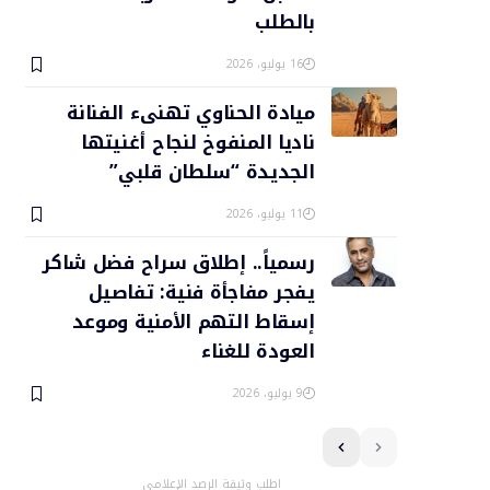
بالطلب
16 يوليو، 2026
ميادة الحناوي تهنىء الفنانة
ناديا المنفوخ لنجاح أغنيتها
الجديدة “سلطان قلبي”
11 يوليو، 2026
رسمياً.. إطلاق سراح فضل شاكر
يفجر مفاجأة فنية: تفاصيل
إسقاط التهم الأمنية وموعد
العودة للغناء
9 يوليو، 2026
اطلب وثيقة الرصد الإعلامي