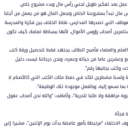
ن عمل بعد تفكير طويل لجني رأس مال وبدء
مشروع خاص
.
أس مال تبدأ بمشروعنا الخاص ونجعل المال هو من يعمل من أجلنا
موظف التي تصدرها المدارس، نقاط الخلاف بين فكرنا والمدرسة
ستثمرين أصحاب رؤوس الأموال، لأنها ببساطة تعلمك كيف تكون
 العلم والعلماء فأصبح الطالب يجتهد فقط لتحصيل ورقة كتب
 وعشرين عاما من حياته وعمره، ونحن درجاتنا ليست دليل
حت وكتب بجانبها رقم”.
مرنا ولسنا مضطرين للكد في حفظ مئات الكتب التي كالأصنام لا
 بما نسمو إليه، وبالفعل موجودة تلك الوظيفة”.
نزوة مراهقة ولا طلبا للحرية”، وأضافت: “والله نحن أصحاب عقول
 الاختفاء “مرتبطة بأمور غامضة بدأت يوم الإثنين”، مشيرا إلى