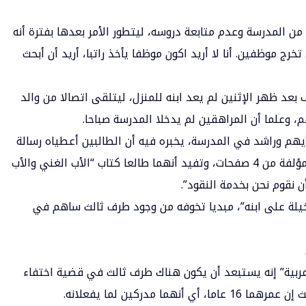
ه من
المدرسة
وعدم متابعة دروسه، ليتطور الأمر بعدها بفترة أنه
رج موظفين. أنا لا أريد اكون موظفا يأخذ راتبا، أريد أن أبحث
 بعد ظهر الإثنين لم يعد ابنه للمنزل، ليتلقى اتصالا من والد
، وعلما أن المراهقين لم يدخلا المدرسة صباحا.
يهم وراشد في المدرسة، يخبره فيه أن الطالبين أعطياه رسالة
وأوصياه بأن يسلمها لوالديهما ليلا، وقال إنها مؤلفة من 4 صفحات، وتفيد أنهما طالعا كتاب “الأب الغني والأب
أن نقوم نحن بخدمة النقود”.
يلة على ابنه”، مبديا تخوفه من وجود طرف ثالث ساهم في
عربية” إنه يستبعد أن يكون هناك طرف ثالث في قضية اختفاء
 مدركين لما يفعلانه.