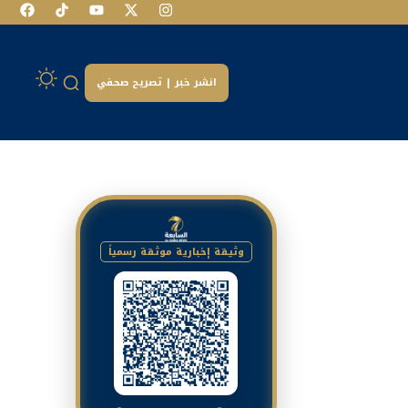
انشر خبر | تصريح صحفي
وثيقة إخبارية موثقة رسمياً