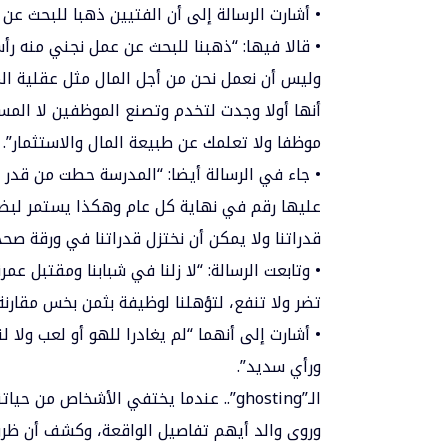
• أشارت الرسالة إلى أن الفتيين ذهبا للبحث ع
• قالا فيها: “ذهبنا للبحث عن عمل نجني منه ر
وليس أن نعمل نحن من أجل المال مثل عقلية ال
أنها أولا وجدت لتخدم وتصنع الموظفين لا الم
موظفا ولا تعلمك عن طبيعة المال والاستثمار”.
• جاء في الرسالة أيضا: “المدرسة حطت من قدر
عليها رقم في نهاية كل عام وهكذا يستمر لبضع
قدراتنا ولا يمكن أن نختزل قدراتنا في ورقة صح
• وتابعت الرسالة: “لا زلنا في شبابنا ومقتبل ع
تضر ولا تنفع، لتؤهلنا لوظيفة بثمن بخس مقارنة
• أشارت إلى أنهما “لم يغادرا للهو أو لعب ولا ل
ورأي سديد”.
الـ”ghosting”.. عندما يختفي الأشخاص من حياتنا فجأة
وروى والد أيهم تفاصيل الواقعة، وكشف أن ظروف