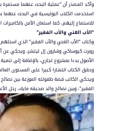
وأكد المصدر أن “عملية البحث عنهما مستمرة بعد
استخدمت
الكلاب البوليسية
في البحث عنهما بم
للاستماع إليهم، كما استعان الأمن بالكاميرات 
“
الأب الغني والأب الفقير
“
وكتاب “الأب الغني والأب الفقير” الذي استلهم م
روبرت كيوساكي وشارون إل ليتشر، ويحكي عن أهم
الأصول بدءا بمشروع تجاري، بالإضافة إلى تنمية ا
وحقق الكتاب انتشارا كبيرا على المستوى العالم
ويحكي الكاتب قصة طفولته الموزعة بين نصائح أب
الفقير”، وبين نصائح والد صديقه مايك، رجل الأع