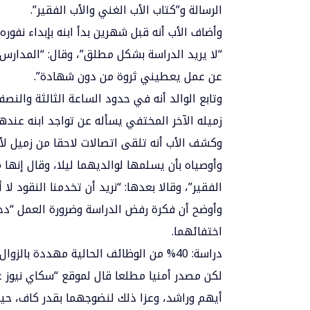
الرسالة و”كتاب الأب الغني والأب الفقير”.
وأضاف الأب أنه قبل شهرين بدأ ابنه بإبداء نفور
“لا يريد الدراسة بشكل مطلق”، وقال: “المدارس تخ
عن عمل يعطيني ثروة من دون شهادة”.
وتابع الوالد أنه في حدود الساعة الثالثة والنصف
زميله الآخر المختفي يسأله عن تواجد ابنه عندهم
وكشف الأب أنه تلقى اتصالات لاحقا من زميل لأ
الفقير”، وقالا بعدها: “نريد أن تخدمنا النقود لا 
وأوضح أن فكرة رفض الدراسة وضرورة العمل “دخ
اختفائهما.
دراسة: 40% من الوظائف الحالية مهددة بالزوال
لكن مصدر أمنيا مطلعا قال لموقع “سكاي نيوز 
أيهم وراشد، وعزا ذلك لنضوجهما بقدر كاف، حيث إن عمرهما 16 عاما، أي أنهما