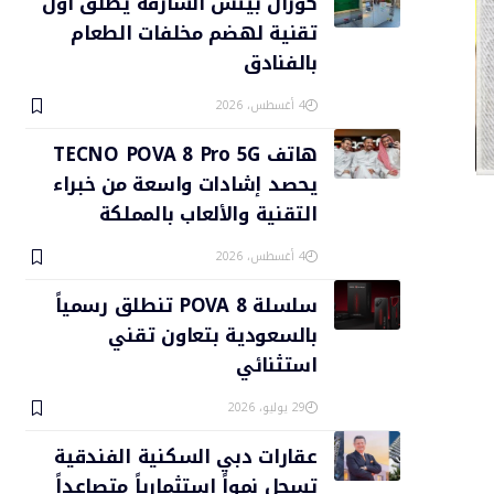
كورال بيتش الشارقة يطلق أول
تقنية لهضم مخلفات الطعام
بالفنادق
4 أغسطس، 2026
هاتف TECNO POVA 8 Pro 5G
يحصد إشادات واسعة من خبراء
التقنية والألعاب بالمملكة
4 أغسطس، 2026
سلسلة POVA 8 تنطلق رسمياً
بالسعودية بتعاون تقني
استثنائي
29 يوليو، 2026
عقارات دبي السكنية الفندقية
تسجل نمواً استثمارياً متصاعداً