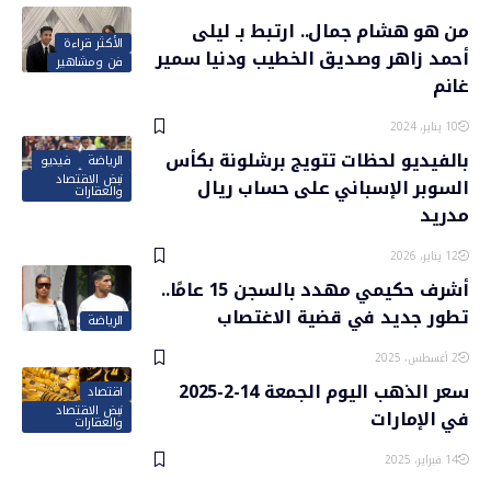
من هو هشام جمال.. ارتبط بـ ليلى
الأكثر قراءة
أحمد زاهر وصديق الخطيب ودنيا سمير
فن ومشاهير
غانم
10 يناير، 2024
بالفيديو لحظات تتويج برشلونة بكأس
الرياضة
فيديو
نبض الاقتصاد
السوبر الإسباني على حساب ريال
والعقارات
مدريد
12 يناير، 2026
أشرف حكيمي مهدد بالسجن 15 عامًا..
تطور جديد في قضية الاغتصاب
الرياضة
2 أغسطس، 2025
سعر الذهب اليوم الجمعة 14-2-2025
اقتصاد
نبض الاقتصاد
في الإمارات
والعقارات
14 فبراير، 2025