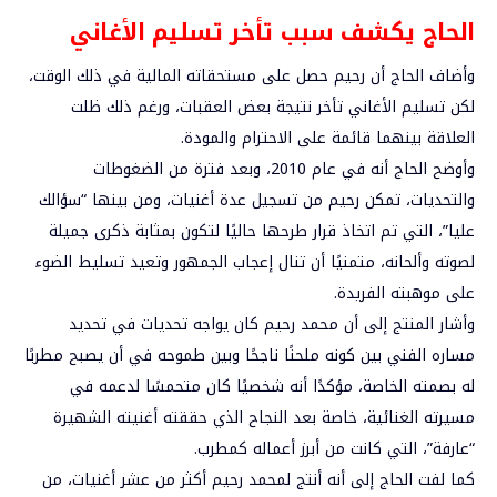
الحاج يكشف سبب تأخر تسليم الأغاني
وأضاف الحاج أن رحيم حصل على مستحقاته المالية في ذلك الوقت،
لكن تسليم الأغاني تأخر نتيجة بعض العقبات، ورغم ذلك ظلت
العلاقة بينهما قائمة على الاحترام والمودة.
وأوضح الحاج أنه في عام 2010، وبعد فترة من الضغوطات
والتحديات، تمكن رحيم من تسجيل عدة أغنيات، ومن بينها “سؤالك
عليا”، التي تم اتخاذ قرار طرحها حاليًا لتكون بمثابة ذكرى جميلة
لصوته وألحانه، متمنيًا أن تنال إعجاب الجمهور وتعيد تسليط الضوء
على موهبته الفريدة.
وأشار المنتج إلى أن محمد رحيم كان يواجه تحديات في تحديد
مساره الفني بين كونه ملحنًا ناجحًا وبين طموحه في أن يصبح مطربًا
له بصمته الخاصة، مؤكدًا أنه شخصيًا كان متحمسًا لدعمه في
مسيرته الغنائية، خاصة بعد النجاح الذي حققته أغنيته الشهيرة
“عارفة”، التي كانت من أبرز أعماله كمطرب.
كما لفت الحاج إلى أنه أنتج لمحمد رحيم أكثر من عشر أغنيات، من