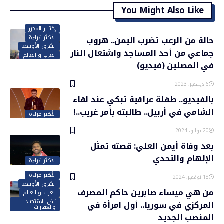
You Might Also Like
إختيار المحرر
الأكثر قراءة
حالة من الرعب تضرب اليمن.. هروب
الشرق الأوسط
جماعي من أحد المساجد واشتعال النار
العرب و العالم
في المصلين (فيديو)
6 ديسمبر، 2023
بالفيديو.. طفلة عراقية تبكي عند لقاء
الشامي في أربيل.. طالبته بأمر غريب..!
الأكثر قراءة
20 يوليو، 2024
بعد وفاة أيمن العلي: قصته تمثل
الإلهام والتحدي
الأكثر قراءة
الأكثر قراءة
18 نوفمبر، 2024
الشرق الأوسط
من هي ميساء صابرين حاكم المصرف
العرب و العالم
نبض الاقتصاد
المركزي في سوريا.. أول امرأة في
والعقارات
المنصب الجديد