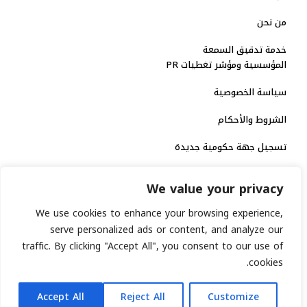
من نحن
خدمة تدقيق السمعة
المؤسسية ومؤشر تغطيات PR
سياسة الخصوصية
الشروط والأحكام
تسجيل جهة حكومية جديدة
الاعتماد الرسمي
We value your privacy
منصة إخبارية مرخصة
We use cookies to enhance your browsing experience,
serve personalized ads or content, and analyze our
انشر خبرك
traffic. By clicking "Accept All", you consent to our use of
cookies.
رقم الترخيص الاتحادي : 8793134
AR
جميع حقوق التوثيق الرقمي محفوظة لمنصة السابعة © 2026.
Accept All
Reject All
Customize