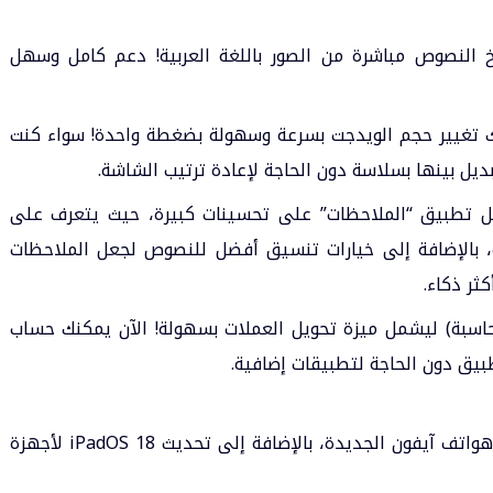
خ النصوص مباشرة من الصور باللغة العربية! دعم كامل وسهل
 في iOS18 أصبح بإمكانك تغيير حجم الويدجت بسرعة وسهولة بضغطة واحدة! سواء كنت
يل بينها بسلاسة دون الحاجة لإعادة ترتيب الشاشة.
ل تطبيق “الملاحظات” على تحسينات كبيرة، حيث يتعرف على
ة، بالإضافة إلى خيارات تنسيق أفضل للنصوص لجعل الملاحظات
كثر ذكاء.
اسبة) ليشمل ميزة تحويل العملات بسهولة! الآن يمكنك حساب
طبيق دون الحاجة لتطبيقات إضافية.
الأجهزة التي تدعم iOS 18، هي مجموعة من هواتف آيفون الجديدة، بالإضافة إلى تحديث iPadOS 18 لأجهزة