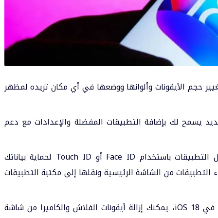
يير حجم الأيقونات وألوانها ووضعها في أي مكان تريده لمظهر
يد يسمح لك بإضافة التطبيقات المفضلة والإعدادات مع دعم
قفل التطبيقات أو اخفاءها: يمكنك قفل التطبيقات باستخدام Face ID أو Touch ID لحماية بياناتك
ء التطبيقات من الشاشة الرئيسية ونقلها إلى مكتبة التطبيقات
إزالة الفلاش والكاميرا من قفل الشاشة: في iOS 18، يمكنك إزالة أيقونات الفلاش والكاميرا من شاشة