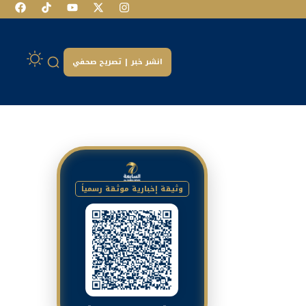
انشر خبر | تصريح صحفي
وثيقة إخبارية موثقة رسمياً