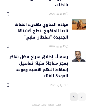
بالطلب
16 يوليو، 2026
ميادة الحناوي تهنىء الفنانة
ناديا المنفوخ لنجاح أغنيتها
الجديدة “سلطان قلبي”
11 يوليو، 2026
رسمياً.. إطلاق سراح فضل شاكر
يفجر مفاجأة فنية: تفاصيل
إسقاط التهم الأمنية وموعد
العودة للغناء
9 يوليو، 2026
اطلب وثيقة الرصد الإعلامي