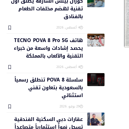
كورال بيتش الشارقة يطلق أول
تقنية لهضم مخلفات الطعام
بالفنادق
4 أغسطس، 2026
هاتف TECNO POVA 8 Pro 5G
يحصد إشادات واسعة من خبراء
التقنية والألعاب بالمملكة
4 أغسطس، 2026
سلسلة POVA 8 تنطلق رسمياً
بالسعودية بتعاون تقني
استثنائي
29 يوليو، 2026
عقارات دبي السكنية الفندقية
تسجل نمواً استثمارياً متصاعداً