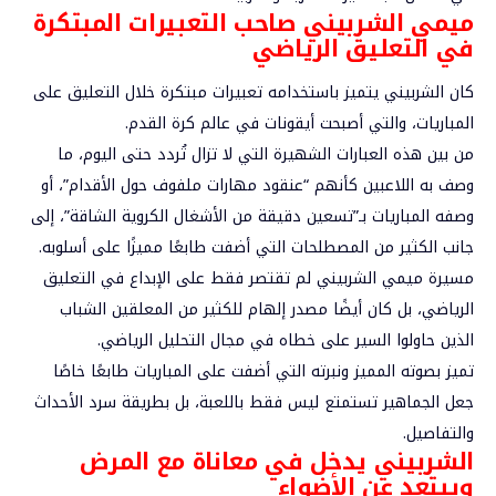
ميمي الشربيني صاحب التعبيرات المبتكرة
في التعليق الرياضي
كان الشربيني يتميز باستخدامه تعبيرات مبتكرة خلال التعليق على
المباريات، والتي أصبحت أيقونات في عالم كرة القدم.
من بين هذه العبارات الشهيرة التي لا تزال تُردد حتى اليوم، ما
وصف به اللاعبين كأنهم “عنقود مهارات ملفوف حول الأقدام”، أو
وصفه المباريات بـ”تسعين دقيقة من الأشغال الكروية الشاقة”، إلى
جانب الكثير من المصطلحات التي أضفت طابعًا مميزًا على أسلوبه.
مسيرة ميمي الشربيني لم تقتصر فقط على الإبداع في التعليق
الرياضي، بل كان أيضًا مصدر إلهام للكثير من المعلقين الشباب
الذين حاولوا السير على خطاه في مجال التحليل الرياضي.
تميز بصوته المميز ونبرته التي أضفت على المباريات طابعًا خاصًا
جعل الجماهير تستمتع ليس فقط باللعبة، بل بطريقة سرد الأحداث
والتفاصيل.
الشربيني يدخل في معاناة مع المرض
ويبتعد عن الأضواء