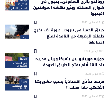
رونالدو بالزي السعودي.. يتجول في
السعودية
شوارع المملكة ويثير دهشة المواطنين
العرب و العالم
(فيديو)
21 أغسطس، 2023
حريق الحمرا في بيروت.. صورة لأب يخرج
طفلته الرضيعة من النافذة لمنع
تريند
اختناقها
10 نوفمبر، 2024
جوزيه مورينيو بين بنفيكا وريال مدريد:
الرياضة
نبض الاقتصاد
بند الـ10 أيام يفتح الطريق للعودة
والعقارات
16 فبراير، 2026
فرنسا تتأذى اقتصادياً بسبب مشروبها
أوروبا
نبض الاقتصاد
الأشهر.. ماذا فعلت..؟
والعقارات
27 أغسطس، 2023