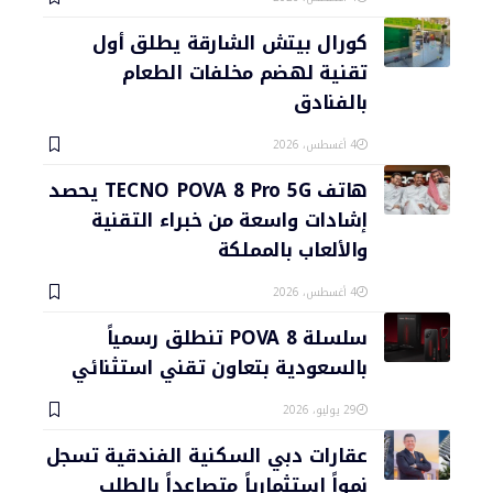
كورال بيتش الشارقة يطلق أول
تقنية لهضم مخلفات الطعام
بالفنادق
4 أغسطس، 2026
هاتف TECNO POVA 8 Pro 5G يحصد
إشادات واسعة من خبراء التقنية
والألعاب بالمملكة
4 أغسطس، 2026
سلسلة POVA 8 تنطلق رسمياً
بالسعودية بتعاون تقني استثنائي
29 يوليو، 2026
عقارات دبي السكنية الفندقية تسجل
نمواً استثمارياً متصاعداً بالطلب