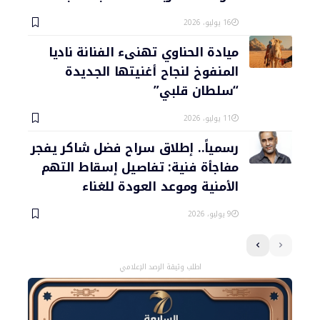
16 يوليو، 2026
ميادة الحناوي تهنىء الفنانة ناديا
المنفوخ لنجاح أغنيتها الجديدة
“سلطان قلبي”
11 يوليو، 2026
رسمياً.. إطلاق سراح فضل شاكر يفجر
مفاجأة فنية: تفاصيل إسقاط التهم
الأمنية وموعد العودة للغناء
9 يوليو، 2026
اطلب وثيقة الرصد الإعلامي