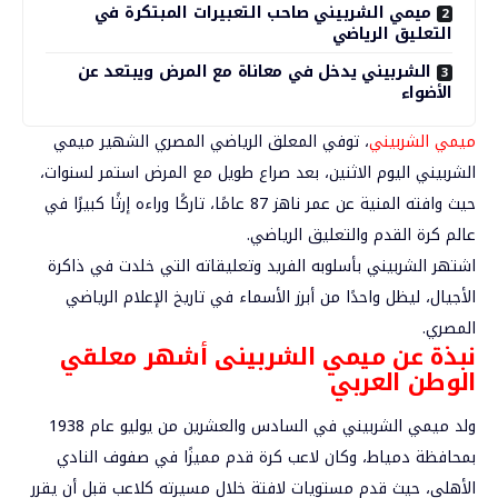
ميمي الشربيني صاحب التعبيرات المبتكرة في
التعليق الرياضي
الشربيني يدخل في معاناة مع المرض ويبتعد عن
الأضواء
ميمي الشربيني
، توفي المعلق الرياضي المصري الشهير
ميمي
الشربيني
اليوم الاثنين، بعد صراع طويل مع المرض استمر لسنوات،
حيث وافته المنية عن عمر ناهز 87 عامًا، تاركًا وراءه إرثًا كبيرًا في
عالم كرة القدم والتعليق الرياضي.
اشتهر الشربيني بأسلوبه الفريد وتعليقاته التي خلدت في ذاكرة
الأجيال، ليظل واحدًا من أبرز الأسماء في تاريخ الإعلام الرياضي
المصري.
نبذة عن ميمي الشربينى أشهر معلقي
الوطن العربي
ولد ميمي الشربيني في السادس والعشرين من يوليو عام 1938
بمحافظة دمياط، وكان لاعب كرة قدم مميزًا في صفوف النادي
الأهلي، حيث قدم مستويات لافتة خلال مسيرته كلاعب قبل أن يقرر