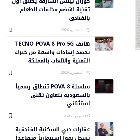
كورال بيتش الشارقة يطلق أول
تقنية لهضم مخلفات الطعام
بالفنادق
4 أغسطس، 2026
هاتف TECNO POVA 8 Pro 5G
يحصد إشادات واسعة من خبراء
التقنية والألعاب بالمملكة
4 أغسطس، 2026
سلسلة POVA 8 تنطلق رسمياً
بالسعودية بتعاون تقني
استثنائي
29 يوليو، 2026
عقارات دبي السكنية الفندقية
تسجل نمواً استثمارياً متصاعداً