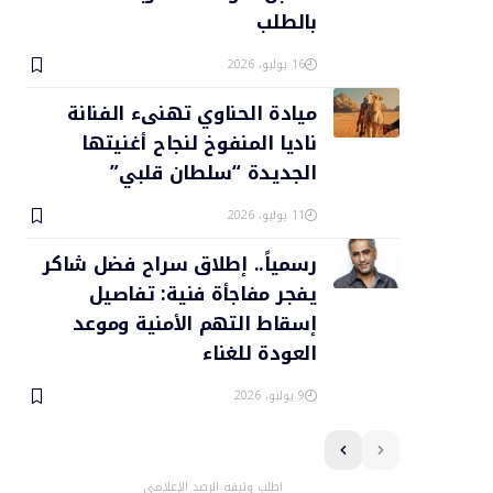
بالطلب
16 يوليو، 2026
ميادة الحناوي تهنىء الفنانة
ناديا المنفوخ لنجاح أغنيتها
الجديدة “سلطان قلبي”
11 يوليو، 2026
رسمياً.. إطلاق سراح فضل شاكر
يفجر مفاجأة فنية: تفاصيل
إسقاط التهم الأمنية وموعد
العودة للغناء
9 يوليو، 2026
اطلب وثيقة الرصد الإعلامي