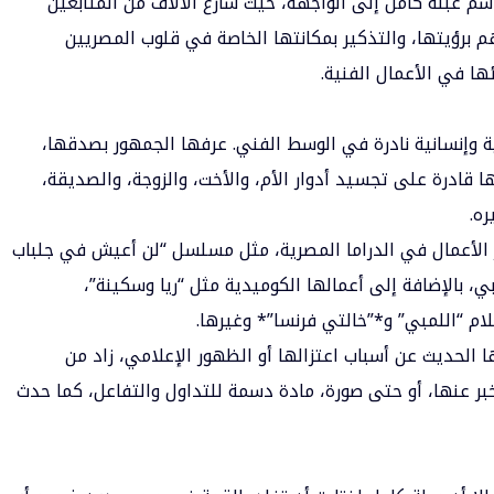
اسم عبلة كامل إلى الواجهة، حيث سارع الآلاف من المتابعين
م برؤيتها، والتذكير بمكانتها الخاصة في قلوب المصريين
ئها في الأعمال الفنية.
ية وإنسانية نادرة في الوسط الفني. عرفها الجمهور بصدقها،
ا قادرة على تجسيد أدوار الأم، والأخت، والزوجة، والصديقة،
ره.
الأعمال في الدراما المصرية، مثل مسلسل “لن أعيش في جلباب
بي، بالإضافة إلى أعمالها الكوميدية مثل “ريا وسكينة”،
لام “اللمبي” و*”خالتي فرنسا”* وغيرها.
الحديث عن أسباب اعتزالها أو الظهور الإعلامي، زاد من
 عنها، أو حتى صورة، مادة دسمة للتداول والتفاعل، كما حدث