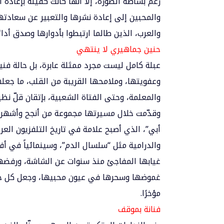
رغم بساطة الصورة، إلا أنها كانت كفيلة بإعادة 
والمحبين إلى إعادة نشرها والتعبير عن سعادته
والعرب، الذين طالما ارتبطوا بأدوارها وصدق أدا
حنين جماهيري لا ينتهي
عبلة كامل ليست مجرد ممثلة عابرة، بل حالة فن
وعفويتها، وملامحها القريبة من القلب، ما جعله
والمعلمة، وحتى الفتاة الشعبية، بإتقان قلّ نظي
وقدّمت خلال مسيرتها مجموعة من أنجح وأشهر 
أبي”، الذي أصبح علامة في تاريخ التلفزيون العر
والدرامية مثل “سلسال الدم”، وسينمائياً في أف
غيابها المفاجئ منذ سنوات عن الشاشة، ورفضها 
غموضها وسحرها في عيون محبيها، وجعل كل خبر
مؤخرًا.
فنانة بموقف