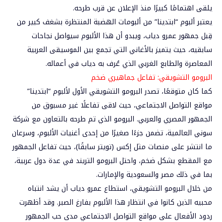
يلقى اهتمامًا كبيرًا منذ الإعلان عن قرب طرحه.
يعتبر ألبوم “ابتدينا” من ألبومات الهضبة المنتظرة بشغف كبير من
قِبل جمهور عمرو دياب، ويبدو أن هذا الألبوم سيواصل نجاحات
سابقيه، حيث يتميز بالأغاني التي تجمع بين الموسيقى العربية
المعاصرة والطابع الغربي الذي عُرف به دياب في أعماله.
البرومو التشويقي: تفاعل جماهيري ضخم
كما كان متوقعًا، تصدر البرومو التشويقي الأول لألبوم “ابتدينا”
مواقع التواصل الاجتماعي، حيث لاقى تفاعلًا غير مسبوق من
الجمهور المصري والعربي. البرومو الذي تم طرحه بالتعاون مع شركة
سوني العالمية، تضمن جزءًا صغيرًا من إحدى أغنيات الألبوم، وسرعان
ما انتشر على منصات مثل إكس (تويتر سابقًا)، حيث تفاعل الجمهور
مع المقطع بشكل ضخم، واحتل البرومو التريند في عدة دول عربية،
بما في ذلك مصر والسعودية والإمارات.
من خلال البرومو التشويقي، استطاع عمرو دياب أن يشد انتباه
محبيه الذين كانوا في انتظار هذا الألبوم بفارغ الصبر. وقد أظهرت
ردود الأفعال على مواقع التواصل الاجتماعي مدى حب الجمهور