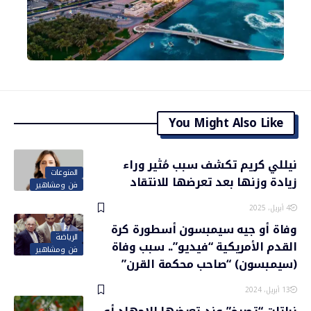
You Might Also Like
نيللي كريم تكشف سبب مُثير وراء
المنوعات
زيادة وزنها بعد تعرضها للانتقاد
فن ومشاهير
4 أبريل، 2025
وفاة أو جيه سيمبسون أسطورة كرة
الرياضة
القدم الأمريكية “فيديو”.. سبب وفاة
فن ومشاهير
(سيمبسون) “صاحب محكمة القرن”
13 أبريل، 2024