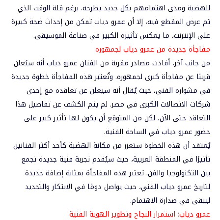
للهضبة ومدى اهتمامهم بكل جديد يطرحه. برغم قلة الوقت الذي
تم عرض المقطع فيه، إلا أن عمرو دياب تمكن من إحداث ضجة كبيرة
على الإنترنت، ما يعكس تأثيره الكبير في صناعة الموسيقى.
مفاجأة جديدة من عمرو دياب لجمهوره
من جانب آخر، أفادت مصادر مقربة من الفنان عمرو دياب أنه سيُعلن
قريبًا عن مفاجأة كبرى لجمهوره. وتُعتبر هذه المفاجأة خطوة جديدة
في مشواره الفني، حيث يُقال أنه سيعلن عن تعاقده مع إحدى
شركات الاتصالات الكبرى في مصر. لم يتم الكشف عن تفاصيل هذا
التعاقد حتى الآن، لكن من المتوقع أن يكون لها تأثير كبير على
حضور عمرو دياب في الساحة الفنية.
يُعتقد أن هذه الخطوة ستعزز من مكانة الهضبة كأحد أكثر الفنانين
تأثيرًا في المنطقة العربية، حيث سيُقدم تجربة فنية جديدة تجمع
بين التكنولوجيا والفن. تعتبر هذه المفاجأة بمثابة إضافة جديدة
لتاريخ عمرو دياب الفني، حيث يواصل دومًا في الابتكار والتجديد
ليبقى في صدارة الاهتمام.
عمرو دياب: استمرار النجاح وتطوير الهوية الفنية