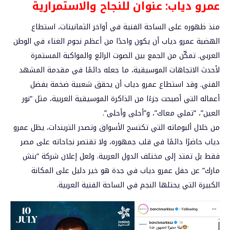
عمرو دياب: عنوان للنجاح والاستمرارية
منذ ظهوره على الساحة الفنية في أواخر الثمانينات، استطاع
الهضبة عمرو دياب أن يكون واحدًا من أعظم نجوم الغناء في الوطن
العربي. تمكّن من الجمع بين الصوت الرائع والمواكبة المستمرة
لأحدث الاتجاهات الموسيقية، ما جعله دائمًا في مقدمة المشهد
الفني. وقد استطاع عمرو دياب أن يحقق شعبية ضخمة بفضل
أعماله التي أصبحت جزءًا من الذاكرة الموسيقية العربية، مثل “نور
العين”، “تملي معاك”، و”أحلى وأحلى”.
من خلال ألبوماته التي تكتسح الأسواق وتصدر التريندات، يظل عمرو
دياب حاضرًا دائمًا في قلب جمهوره، ولا تقتصر نجاحاته على مصر
فقط بل تمتد إلى مختلف الدول العربية. ولعل إعلان شركة “بنش
مارك” عن حفل عمرو دياب في جدة هو خير دليل على المكانة
الكبيرة التي يحتلها النجم في الساحة الفنية العربية.