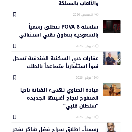
والألعاب بالمملكة
4 أغسطس، 2026
سلسلة POVA 8 تنطلق رسمياً
بالسعودية بتعاون تقني استثنائي
29 يوليو، 2026
عقارات دبي السكنية الفندقية تسجل
نمواً استثمارياً متصاعداً بالطلب
16 يوليو، 2026
ميادة الحناوي تهنىء الفنانة ناديا
المنفوخ لنجاح أغنيتها الجديدة
“سلطان قلبي”
11 يوليو، 2026
رسمياً.. إطلاق سراح فضل شاكر يفجر