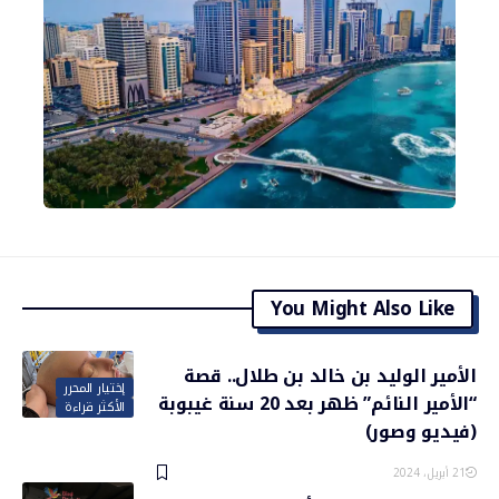
You Might Also Like
الأمير الوليد بن خالد بن طلال.. قصة
إختيار المحرر
“الأمير النائم” ظهر بعد 20 سنة غيبوبة
الأكثر قراءة
(فيديو وصور)
21 أبريل، 2024