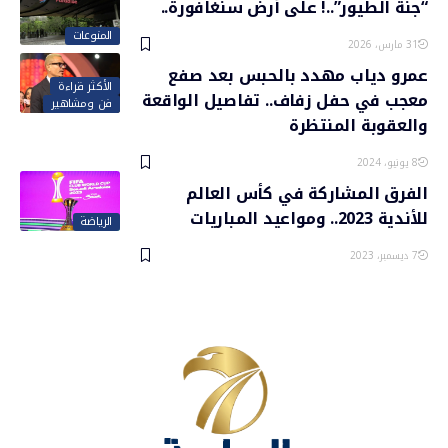
“جنة الطيور”..! على أرض سنغافورة..
المنوعات
31 مارس، 2026
عمرو دياب مهدد بالحبس بعد صفع
الأكثر قراءة
معجب في حفل زفاف.. تفاصيل الواقعة
فن ومشاهير
والعقوبة المنتظرة
8 يونيو، 2024
الفرق المشاركة في كأس العالم
للأندية 2023.. ومواعيد المباريات
الرياضة
7 ديسمبر، 2023