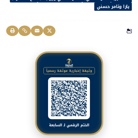
يارا وتامر حسني
وثيقة إخبارية موثقة رسمياً
الختم الرقمي لـ السابعة