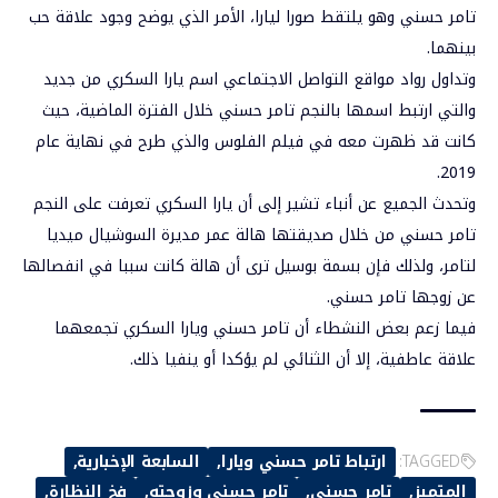
تامر حسني وهو يلتقط صورا ليارا، الأمر الذي يوضح وجود علاقة حب
بينهما.
وتداول رواد مواقع التواصل الاجتماعي اسم يارا السكري من جديد
والتي ارتبط اسمها بالنجم تامر حسني خلال الفترة الماضية، حيث
كانت قد ظهرت معه في فيلم الفلوس والذي طرح في نهاية عام
2019.
وتحدث الجميع عن أنباء تشير إلى أن يارا السكري تعرفت على النجم
تامر حسني من خلال صديقتها هالة عمر مديرة السوشيال ميديا
لتامر، ولذلك فإن بسمة بوسيل ترى أن هالة كانت سببا في انفصالها
عن زوجها تامر حسني.
فيما زعم بعض النشطاء أن تامر حسني ويارا السكري تجمعهما
علاقة عاطفية، إلا أن الثنائي لم يؤكدا أو ينفيا ذلك.
TAGGED:
ارتباط تامر حسني ويارا
السابعة الإخبارية
المتميز
تامر حسني
تامر حسني وزوجته
فخ النظارة