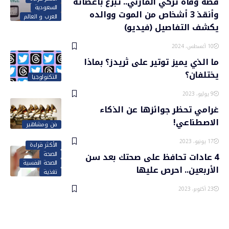
قصة وفاة تركي المازني.. تبرع بأعضائه
السعودية
وأنقذ 3 أشخاص من الموت ووالده
العرب و العالم
يكشف التفاصيل (فيديو)
10 أغسطس، 2024
ما الذي يميز توتير على ثريدز؟ بماذا
يختلفان؟
التكنولوجيا
9 يوليو، 2023
غرامي تحظر جوائزها عن الذكاء
الاصطناعي!
فن ومشاهير
17 يونيو، 2023
الأكثر قراءة
الصحة
4 عادات تحافظ على صحتك بعد سن
الصحة النفسية
الأربعين.. احرص عليها
تغذية
23 أكتوبر، 2023