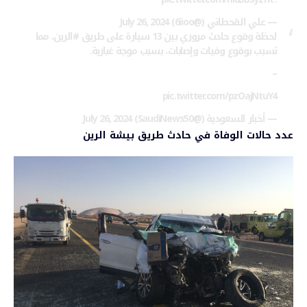
— علي القحطاني (@6iioo)
July 26, 2024
لحظة وقوع حادث مروري بين 13 سيارة على طريق
#الرين
، مما
تسبب بوقوع وفيات وإصابات، بسبب موجة غبارية.
–
pic.twitter.com/pzOajNtuY4
— أخبار السعودية (@SaudiNews50)
July 26, 2024
عدد حالات الوفاة في حادث طريق بيشة الرين