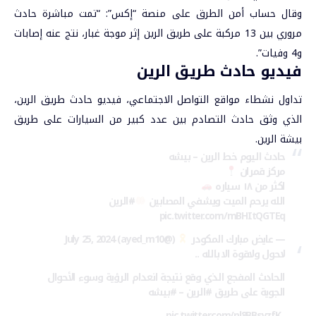
وقال حساب أمن الطرق على منصة “إكس”: “تمت مباشرة حادث
مروري بين 13 مركبة على طريق الرين إثر موجة غبار، نتج عنه إصابات
و4 وفيات”.
فيديو حادث طريق الرين
تداول نشطاء مواقع التواصل الاجتماعي، فيديو حادث طريق الرين،
الذي وثق حادث التصادم بين عدد كبير من السيارات على طريق
بيشة الرين.
حادث اليوم خط الرين – بيشه
مركز قمران
اكثر من ١٨ سياره
الله يرحم الميت ويشفي المصابين
#الرين
pic.twitter.com/mBHItQGTEq
— عايض مبارك المكودر
(@ayed_m10)
July 25, 2024
لاحول ولاقوة الا بالله ..
الحادث المفجع الذي وقع نتيجة انعدام الرؤية وسوء الأحوال
الجوية على طريق
#الرين
–
#بيشه
pic.twitter.com/nl8BBsyzfK
.