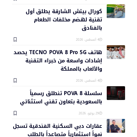
كورال بيتش الشارقة يطلق أول
تقنية لهضم مخلفات الطعام
بالفنادق
4 أغسطس، 2026
هاتف TECNO POVA 8 Pro 5G يحصد
إشادات واسعة من خبراء التقنية
والألعاب بالمملكة
4 أغسطس، 2026
سلسلة POVA 8 تنطلق رسمياً
بالسعودية بتعاون تقني استثنائي
29 يوليو، 2026
عقارات دبي السكنية الفندقية تسجل
نمواً استثمارياً متصاعداً بالطلب