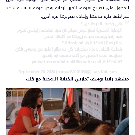
للحصول على تصريح بعرضه، لتقرر الرقابة رفض عرضه بسبب مشاهد
غير لائقة يلزم حذفها وإعادة تصويرها مرة أخرى.
هى وصلت للدرجة دى ؟
الرقابة المصرية تمنع عرض فيلم لان فيه مشهد رئيسي تقوم
فيه رانيا يوسف بخيانة زوجها مع كلبها الخاص!
احنا رجعنا للجاهلية ولا ايه ياجماعة ؟
بلطجة .الحاد . دعارة.مخدرات .كل ده قالوا عليه فن واقعى !لكن
ممارسة فنانة الجنس مع كلب نسميه ايه يافجرة
!!
#الجاهلية_الجديدة
pic.twitter.com/oAmoKU8eow
— حمد باشا حمد (@hamad80101050)
September 20, 2024
مشهد رانيا يوسف تمارس الخيانة الزوجية مع كلب