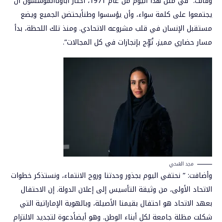
وقالت: “في مثل هذا اليوم من عام 1971، اختار آباؤناالمؤسّسون أن
يجتمعوا على كلمة سواء، وأن يؤسسوا وطناًيحتضن الجميع ويضع
مستقبل الإنسان في قلب مشروعه الاتحادي. ومنذ تلك اللحظة، بدأ
مسار حضاري مميز، تُوِّج بإنجازات في كل المجالات”.
مجد الشحي
وأضافت: ” نحتفي اليوم بجذور وحدتنا وروح الانتماء، ونستذكر خطوات
الاتحاد الأولى، من وثيقة التأسيس إلى إعلان الدولة. إن الاحتفال
بعهد الاتحاد هو احتفال بقيمنا الأصيلة، وبالهوية الإماراتية التي
شكلت مظلة جامعة لكل أبناء الوطن. وهو أيضاًدعوة لتجديد الالتزام