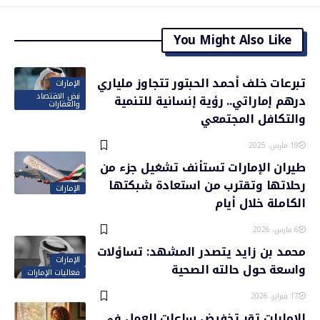
You Might Also Like
تبرعات خلف أحمد الحبتور تتجاوز ملياري
الإمارات
نبض الاقتصاد
درهم إماراتي.. رؤية إنسانية للتنمية
والعقارات
والتكافل المجتمعي
19 مارس، 2025
طيران الإمارات تستأنف تشغيل جزء من
رحلاتها وتقترب من استعادة شبكتها
الإمارات
الكاملة خلال أيام
6 مارس، 2026
محمد بن زايد يتصدر المشهد: تساؤلات
الإمارات
واسعة حول حالته الصحية
فعاليات الإمارات
17 فبراير، 2026
الإمارات تقر تخفيض ساعات العمل في