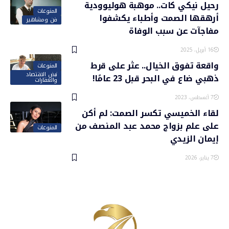
رحيل نيكي كات.. موهبة هوليوودية
المنوعات
أرهقها الصمت وأطباء يكشفوا
فن ومشاهير
مفاجآت عن سبب الوفاة
16 أبريل، 2025
واقعة تفوق الخيال.. عثر على قرط
المنوعات
نبض الاقتصاد
ذهبي ضاع في البحر قبل 23 عامًا!
والعقارات
7 أغسطس، 2023
لقاء الخميسي تكسر الصمت: لم أكن
على علم بزواج محمد عبد المنصف من
المنوعات
إيمان الزيدي
7 يناير، 2026