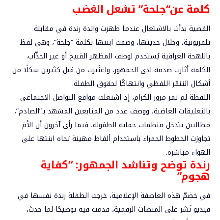
كلمة عن
“جلحة” تشعل الغضب
القضية بدأت بالاشتعال عندما ظهرت والدة رندة في مقابلة
تلفزيونية، وخلال حديثها، وصفت ابنتها بكلمة “جلحة”، وهي لفظ
باللهجة العراقية يُستخدم لوصف المظهر القبيح أو غير الجذّاب.
الكلمة أثارت صدمة لدى الجمهور، واعتُبرت من قبل كثيرين شكلًا من
أشكال التنمّر اللفظي وانتهاكًا لحقوق الطفلة.
اللقطة لم تمر مرور الكرام، إذ اشتعلت مواقع التواصل الاجتماعي
بالتعليقات الغاضبة، ووصف عدد من المتابعين المشهد بـ”الصادم”،
مطالبين بتدخل منظمات حماية الطفولة، فيما رأى آخرون أن الأم
تجاوزت الخطوط الحمراء باستخدام ألفاظ مهينة تجاه ابنتها على
الهواء مباشرة.
رندة
توضح وتناشد الجمهور: “كفاية
هجوم
”
في خضمّ هذه العاصفة الإعلامية، خرجت الطفلة رندة نفسها في
فيديو نُشر على المنصات الرقمية، قدمت فيه توضيحًا لما حدث،