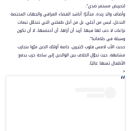
لتحريض مستمر ضدي”.
وأضاف والد رندة، متأثرًا: أناشد القضاء العراقي والجهات المختصة
التدخل، ليس من أجلي، بل من أجل طفلتي التي تتحمّل تبعات
نزاعات لا ذنب لها فيها. أريد أن أراها، أن أحتضنها، لا أن تكون
وسيلة في خلافاتنا”.
حديث الأب لامس قلوب كثيرين، خاصة أولئك الذين مرّوا بتجارب
مشابهة، حيث تحوّل الخلاف بين الوالدين إلى ساحة حرب يدفع
الأطفال ثمنها غاليًا.
<