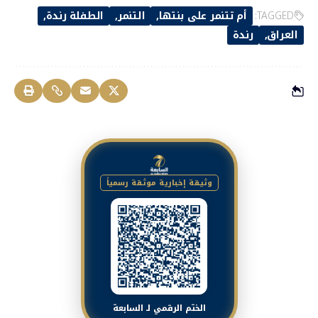
TAGGED:
أم تتنمر على بنتها
التنمر
الطفلة رندة
العراق
رندة
وثيقة إخبارية موثقة رسمياً
الختم الرقمي لـ السابعة