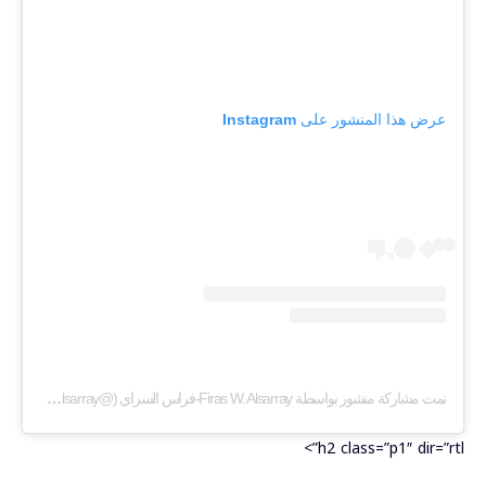
عرض هذا المنشور على Instagram
تمت مشاركة منشور بواسطة ‏‎Firas W. Alsarray-فراس السراي‎‏ (@‏‎firas_w_alsarray‎‏)
h2 class=”p1″ dir=”rtl”>