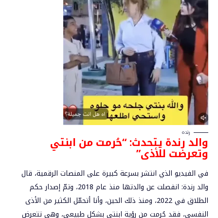
رنده
والد
رندة يتحدث: “حُرمت من ابنتي
وتعرضت للأذى”
في الفيديو الذي انتشر بسرعة كبيرة على المنصات الرقمية، قال
والد رندة: انفصلت عن والدتها منذ عام 2018، وتمّ إصدار حكم
الطلاق في 2022، ومنذ ذلك الحين، وأنا أتحمّل الكثير من الأذى
النفسي، فقد حُرمت من رؤية ابنتي بشكل طبيعي، وهي تتعرض