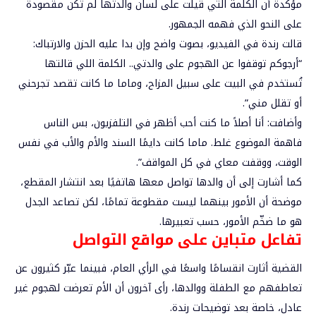
مؤكدة أن الكلمة التي قيلت على لسان والدتها لم تكن مقصودة
على النحو الذي فهمه الجمهور.
قالت رندة في الفيديو، بصوت واضح وإن بدا عليه الحزن والارتباك:
“أرجوكم توقفوا عن الهجوم على والدتي.. الكلمة اللي قالتها
تُستخدم في البيت على سبيل المزاح، وماما ما كانت تقصد تجرحني
أو تقلل مني”.
وأضافت: أنا أصلاً ما كنت أحب أظهر في التلفزيون، بس الناس
فاهمة الموضوع غلط. ماما كانت دايمًا السند والأم والأب في نفس
الوقت، ووقفت معاي في كل المواقف”.
كما أشارت إلى أن والدها تواصل معها هاتفيًا بعد انتشار المقطع،
موضحة أن الأمور بينهما ليست مقطوعة تمامًا، لكن تصاعد الجدل
هو ما ضخّم الأمور، حسب تعبيرها.
تفاعل
متباين على مواقع التواصل
القضية أثارت انقسامًا واسعًا في الرأي العام، فبينما عبّر كثيرون عن
تعاطفهم مع الطفلة ووالدها، رأى آخرون أن الأم تعرضت لهجوم غير
عادل، خاصة بعد توضيحات رندة.