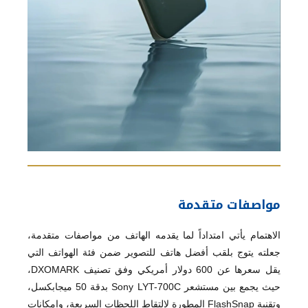
مواصفات متقدمة
الاهتمام يأتي امتداداً لما يقدمه الهاتف من مواصفات متقدمة،
جعلته يتوج بلقب أفضل هاتف للتصوير ضمن فئة الهواتف التي
يقل سعرها عن 600 دولار أمريكي وفق تصنيف DXOMARK،
حيث يجمع بين مستشعر Sony LYT-700C بدقة 50 ميجابكسل،
وتقنية FlashSnap المطورة لالتقاط اللحظات السريعة، وإمكانات