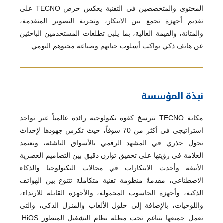
المحتوى والمتخصصين في التقنية يعكس حرص TECNO على
تقديم أجهزة تجمع بين الابتكار، وتجربة التصوير المتقدمة،
والمتانة، والقيمة العالية، بما يلبي تطلعات المستخدمين الباحثين
عن هاتف ذكي يواكب أسلوب حياتهم وصناعة محتوهم اليومي.
نبذة المؤسسة
مكانة TECNO تترسخ كقوة تكنولوجية رائدة عالمياً عبر تواجد
استراتيجي في أكثر من 70 سوقاً، حيث تكرس جهودها لإحداث
تحول جذري في المشهد الرقمي بالأسواق الناشئة، وتعتمد
العلامة في رؤيتها على تحقيق توازن دقيق بين التصاميم العصرية
الأنيقة وأحدث الابتكارات في مجالات التكنولوجيا والذكاء
الاصطناعي، مقدمةً منظومة تقنية متكاملة تتنوع بين الهواتف
الذكية، وأجهزة الحاسوب المحمولة، والأجهزة القابلة للارتداء،
واللوحيات، بالإضافة إلى حلول الألعاب والمنزل الذكي، والتي
تعمل جميعها بتناغم تحت مظلة نظام التشغيل المتطور HiOS.