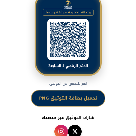
وثيقة إخبارية موثقة رسمياً
الختم الرقمي لـ السابعة
انقر للتحقق من التوثيق
تحميل بطاقة التوثيق PNG
شارك التوثيق عبر منصتك