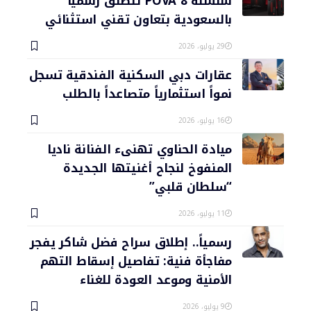
سلسلة POVA 8 تنطلق رسمياً
بالسعودية بتعاون تقني استثنائي
29 يوليو، 2026
عقارات دبي السكنية الفندقية تسجل
نمواً استثمارياً متصاعداً بالطلب
16 يوليو، 2026
ميادة الحناوي تهنىء الفنانة ناديا
المنفوخ لنجاح أغنيتها الجديدة
“سلطان قلبي”
11 يوليو، 2026
رسمياً.. إطلاق سراح فضل شاكر يفجر
مفاجأة فنية: تفاصيل إسقاط التهم
الأمنية وموعد العودة للغناء
9 يوليو، 2026