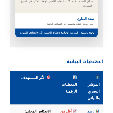
سياق الحدث: تقييم الأداء الفعلي لكاميرا الهاتف الذكي في السوق
السعودي.
سعد الضاوي
خبير ومحلل تقني متخصص في الهواتف الذكية
وثيقة رسمية – السابعة الإخبارية | شارك الحقيقة الآن #الحقائق_السيادية
المعطيات البيانية
الأثر المستهدف
المؤشر
المعطيات
البصري
الرقمية
والبياني
رصد
أقل من
الانعكاس المحلي: