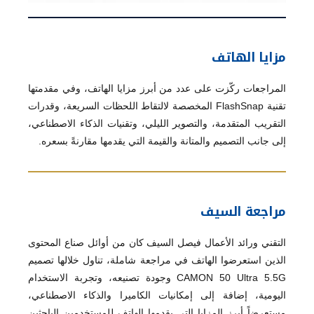
مزايا الهاتف
المراجعات ركّزت على عدد من أبرز مزايا الهاتف، وفي مقدمتها
تقنية FlashSnap المخصصة لالتقاط اللحظات السريعة، وقدرات
التقريب المتقدمة، والتصوير الليلي، وتقنيات الذكاء الاصطناعي،
إلى جانب التصميم والمتانة والقيمة التي يقدمها مقارنةً بسعره.
مراجعة السيف
التقني ورائد الأعمال فيصل السيف كان من أوائل صناع المحتوى
الذين استعرضوا الهاتف في مراجعة شاملة، تناول خلالها تصميم
CAMON 50 Ultra 5.5G وجودة تصنيعه، وتجربة الاستخدام
اليومية، إضافة إلى إمكانيات الكاميرا والذكاء الاصطناعي،
مستعرضاً أبرز المزايا التي يقدمها الهاتف للمستخدمين الباحثين