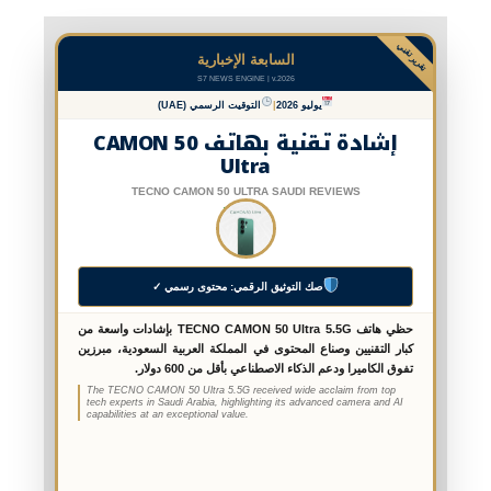
تقرير تقني
السابعة الإخبارية
S7 NEWS ENGINE | v.2026
يوليو 2026
|
التوقيت الرسمي (UAE)
إشادة تقنية بهاتف CAMON 50
Ultra
TECNO CAMON 50 ULTRA SAUDI REVIEWS
صك التوثيق الرقمي: محتوى رسمي ✓
حظي هاتف TECNO CAMON 50 Ultra 5.5G بإشادات واسعة من
كبار التقنيين وصناع المحتوى في المملكة العربية السعودية، مبرزين
تفوق الكاميرا ودعم الذكاء الاصطناعي بأقل من 600 دولار.
The TECNO CAMON 50 Ultra 5.5G received wide acclaim from top
tech experts in Saudi Arabia, highlighting its advanced camera and AI
capabilities at an exceptional value.