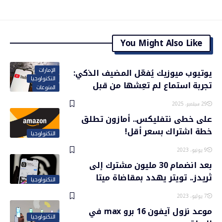
You Might Also Like
الإمارات
يوتيوب ميوزيك يُفعّل المضيف الذكي:
التكنولوجيا
تجربة استماع لم تعِشها من قبل
المنوعات
29 سبتمبر، 2025
على خطى نتفليكس.. أمازون تطلق
خطة اشتراك بسعر أقل!
التكنولوجيا
9 يونيو، 2023
بعد انضمام 30 مليون مشترك إلى
ثريدز.. تويتر يهدد بمقاضاة ميتا
التكنولوجيا
7 يوليو، 2023
موعد نزول آيفون 16 برو max في
التكنولوجيا