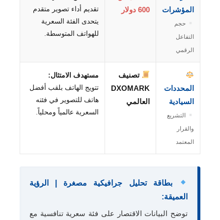
تقديم أداء تصوير متقدم
المؤشرات
600 دولار
يتحدى الفئة السعرية
حجم
للهواتف المتوسطة.
التفاعل
الرقمي
تصنيف
مستهدف الامتثال:
تتويج الهاتف بلقب أفضل
المحددات
DXOMARK
هاتف للتصوير في فئته
السيادية
العالمي
السعرية عالمياً ومحلياً.
التشريع
والقرار
المعتمد
بطاقة تحليل جرافيكية مصغرة | الرؤية
العميقة:
توضح البيانات الاقتصار على فئة سعرية تنافسية مع