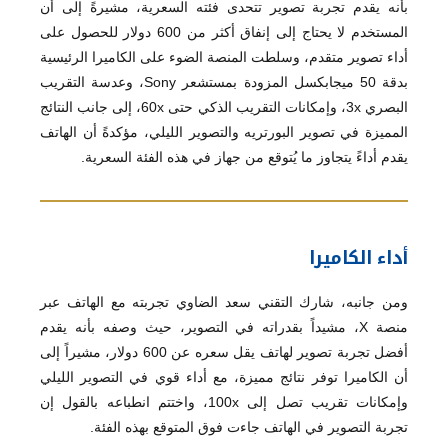
بأنه يقدم تجربة تصوير تتحدى فئته السعرية، مشيرةً إلى أن
المستخدم لا يحتاج إلى إنفاق أكثر من 600 دولار للحصول على
أداء تصوير متقدم، وسلطت المنصة الضوء على الكاميرا الرئيسية
بدقة 50 ميجابكسل المزودة بمستشعر Sony، وعدسة التقريب
البصري 3x، وإمكانات التقريب الذكي حتى 60x، إلى جانب النتائج
المميزة في تصوير البورتريه والتصوير الليلي، مؤكدةً أن الهاتف
يقدم أداءً يتجاوز ما يُتوقع من جهاز في هذه الفئة السعرية.
أداء الكاميرا
ومن جانبه، شارك التقني سعد الضاوي تجربته مع الهاتف عبر
منصة X، مشيداً بقدراته في التصوير، حيث وصفه بأنه يقدم
أفضل تجربة تصوير لهاتف يقل سعره عن 600 دولار، مشيراً إلى
أن الكاميرا توفر نتائج مميزة، مع أداء قوي في التصوير الليلي
وإمكانات تقريب تصل إلى 100x، واختتم انطباعه بالقول إن
تجربة التصوير في الهاتف جاءت فوق المتوقع بهذه الفئة.