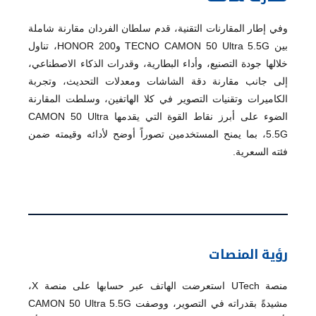
وفي إطار المقارنات التقنية، قدم سلطان الفردان مقارنة شاملة
بين TECNO CAMON 50 Ultra 5.5G وHONOR 200، تناول
خلالها جودة التصنيع، وأداء البطارية، وقدرات الذكاء الاصطناعي،
إلى جانب مقارنة دقة الشاشات ومعدلات التحديث، وتجربة
الكاميرات وتقنيات التصوير في كلا الهاتفين، وسلطت المقارنة
الضوء على أبرز نقاط القوة التي يقدمها CAMON 50 Ultra
5.5G، بما يمنح المستخدمين تصوراً أوضح لأدائه وقيمته ضمن
فئته السعرية.
رؤية المنصات
منصة UTech استعرضت الهاتف عبر حسابها على منصة X،
مشيدةً بقدراته في التصوير، ووصفت CAMON 50 Ultra 5.5G