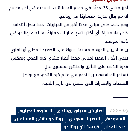
أحرز مبابي 33 هدفًا في جميع المسابقات الرسمية في أول موسم
له مع ريال مدريد، متساويًا مع رونالدو.
ومع ذلك، خاض مبابي عددًا أكبر من المباريات، حيث سجل أهدافه
خلال 44 مباراة، أي أكثر بتسع مباريات مقارنةً بما لعبه رونالدو في
ذلك الموسم.
بينما لا يزال الموسم مستمرًا سواءً على الصعيد المحلي أو القاري،
يبقى الأداء المميز لمبابي محط أنظار عشاق كرة القدم، ويعكس
قدرة اللاعب على التألق والظهور بمستوى عالٍ.
تستمر المنافسة بين النجوم في عالم كرة القدم، مع تواصل
التحديات والإنجازات التي تسجل في تاريخ اللعبة.
TAGGED:
أخبار كريستيانو رونالدو
السابعة الاخبارية
السعودية
النصر السعودي
رونالدو يهنئ المسلمين
عيد الفطر
كريستيانو رونالدو