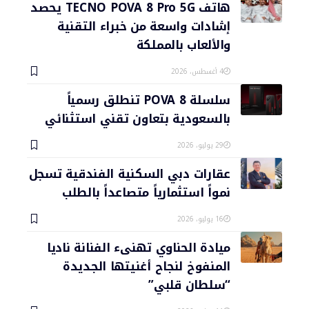
هاتف TECNO POVA 8 Pro 5G يحصد
إشادات واسعة من خبراء التقنية
والألعاب بالمملكة
4 أغسطس، 2026
سلسلة POVA 8 تنطلق رسمياً
بالسعودية بتعاون تقني استثنائي
29 يوليو، 2026
عقارات دبي السكنية الفندقية تسجل
نمواً استثمارياً متصاعداً بالطلب
16 يوليو، 2026
ميادة الحناوي تهنىء الفنانة ناديا
المنفوخ لنجاح أغنيتها الجديدة
“سلطان قلبي”