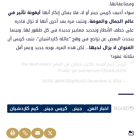
ومضاعفاتها.
سواء أحببت كريس جينر أو لا، فلا يمكن إنكار أنها
أيقونة تأثير في
عالم الجمال والموضة
، وتثبت مرة بعد أخرى أنها لا تزال قادرة
على خطف الأنظار وتحديد معايير جديدة في كل ظهور لها. وبينما
يتحدث البعض عن تراجع في وهج “عائلة كارداشيان”، تثبت كريس أن
العنوان لا يزال لديها
… لكن هذه المرة، بوجه جديد وعمر أقل
بثلاثة عقود!
كريس جينر لابسه جاكيت شانيل من الفلم “the devil wears
Prada”
pic.twitter.com/O5uMLskCFX
December 6, 2024
— MUSE (@MUSEbyMus3)
TAGGED:
اخبار الفن
جينر
كريس جينر
كيم كاردشيان