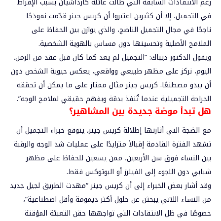
رغم الانتقادات السابقة التي طالت عائلة كارداشيان بسبب الإفراط
في التجميل، إلا أن كثيرين اعتبروا أن كريس جينر قدّمت نموذجًا
ناجحًا في مجال التجميل الناضج، والذي يوازن بين الحفاظ على
الملامح الأصلية وتحسينها دون مساس بالهوية الشخصية.
ويقول الدكتور ديباك: “التجميل لم يعد كما كان قبل عقد من الزمن.
اليوم، نركز على مظهر طبيعي وواقعي، يعكس حيوية الشخص دون
أن يبدو مصطنعًا. كريس جينر مثال ممتاز على ما يمكن أن تحققه
الجراحة التجميلية عندما تُنفذ بدقة وبفهم حقيقي لملامح الوجه”.
هل تبدأ موضة جديدة بين المشاهير؟
مع الضجة التي أثارتها إطلالة كريس جينر، يتوقع خبراء التجميل أن
تشهد الفترة القادمة إقبالاً متزايدًا على عمليات شد الوجه والرقبة
بين النساء فوق سن الأربعين، ممن يسعين للحفاظ على مظهر
شبابي دون اللجوء إلى الفيلرز أو البوتوكس فقط.
وقد أشار بعض الخبراء إلى أن كريس جينر “مهدت الطريق لجيل جديد
من النساء اللاتي يبحثن عن حلول أكثر ديمومة وأقل اصطناعية”،
خصوصًا في ظل الانتقادات التي تواجهها حقن التعبئة المؤقتة