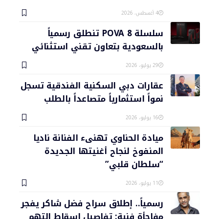
4 أغسطس، 2026
سلسلة POVA 8 تنطلق رسمياً
بالسعودية بتعاون تقني استثنائي
29 يوليو، 2026
عقارات دبي السكنية الفندقية تسجل
نمواً استثمارياً متصاعداً بالطلب
16 يوليو، 2026
ميادة الحناوي تهنىء الفنانة ناديا
المنفوخ لنجاح أغنيتها الجديدة
“سلطان قلبي”
11 يوليو، 2026
رسمياً.. إطلاق سراح فضل شاكر يفجر
مفاجأة فنية: تفاصيل إسقاط التهم