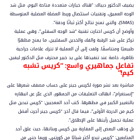
يضيف الدكتور ديباك: “هناك خيارات متعددة متاحة اليوم، مثل شد
الوجه العميق، وتقنيات استئصال وربط العضلة العضلية المتوسطة
(SMAS)، والتي تمنح نتائج أكثر ثباتًا ودقة”.
وأوضح أن كريس اختارت تقنية “شد الوجه السفلي”، وهي عملية
تركز على شد الرقبة والفك والخدين السفليين، ما يمنح مظهرًا
طبيعيًا ومتناسقًا. ولفت إلى أن العملية لا تترك علامات جراحية
ظاهرة، خاصة عند تنفيذها على يد خبير محترف مثل الدكتور ليفين.
تفاعل جماهيري واسع: “كريس تشبه
كيم!”
مباشرة بعد نشر صورة لكريس جينر على حساب مصفف شعرها على
“إنستغرام”، انهالت التعليقات من الجمهور، الذي عبّر عن انبهاره
بالتغيير الكبير في مظهرها. كتب أحد المعجبين: “كريس تبدين مثل
كيم من الدرجة الأولى”، فيما قال آخر: “كريس جينر أجرت أفضل
عملية تجميل رأيتها على الإطلاق”.
بل وذهب البعض إلى المقارنة بين كريس وبناتها، حيث علق أحد
المتابعين: “كريس تبدو أكثر شبابًا من كورتني، وربما حتى من