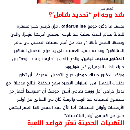
كريس جينر
شد وجه أم “تجديد شامل”؟
بحسب ما ذكره موقع
RadarOnline
، فإن كريس جينر منبهرة
للغاية بنتائج أحدث عملية شد للوجه السفلي أجرتها مؤخرًا، والتي
وصفها البعض بأنها “واحدة من أنجح عمليات التجميل في عالم
المشاهير”. وقد تم تنفيذ العملية على يد جراح التجميل الشهير
الدكتور ستيف ليفين
، والذي يُلقب بـ “مايسترو شد الوجه” بين
خبراء الطب التجميلي في هوليوود.
ويؤكد الدكتور
ديباك دوجار
، جراح التجميل المعروف، أن تطور
تقنيات التجميل في السنوات الأخيرة سمح بتحقيق نتائج مذهلة، مع
تدخل جراحي أقل ووقت تعافي أسرع، موضحًا أن “متوسط أعمار من
يخضعون لعمليات شد الوجه والرقبة كان في السابق بين أواخر
الأربعينات وأوائل الستينات، أما الآن فقد انخفض هذا العمر ليشمل
حتى من هم في أواخر الثلاثينيات”.
التقنيات الحديثة تغيّر قواعد اللعبة