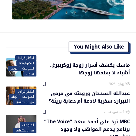
You Might Also Like
الأكثر قراءة
التكنولوجيا
ماسك يكشف أسرار زوجة زوكربيرغ..
المنوعات
تويتر
أشياء لا يعلمها زوجها
سلوك
9 يوليو، 2023
الأكثر قراءة
عبدالله السدحان وزوجته في مرمى
المنوعات
تريند
النيران: سخرية لاذعة أم دعابة بريئة؟
فن ومشاهير
9 أغسطس، 2024
MBC ترد على أحمد سعد: “The Voice”
المنوعات
برنامج يدعم المواهب ولا وجود
فن ومشاهير