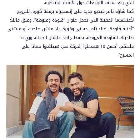
الذي رفع سقف التوقعات حول الأغنية المنتظرة.
كما شارك تامر فيديو جديد على إنستجرام برفقة كزبرة، للترويج
لأغنيتهما المقبلة التي تحمل عنوان “قلودة وعيوطة”، وعلق قائلاً:
“أغنية قلودة.. غناء تامر حسني وكزبرة، يلا منشن صاحبك أو منشني
صاحبتك القلودة العيوطة، نحفظ جامد علشان الحفلة، وزي ما
قلتلكم، أحسن 10 هيعملوا الحركة صح، هيطلعوا معانا على
المسرح”.