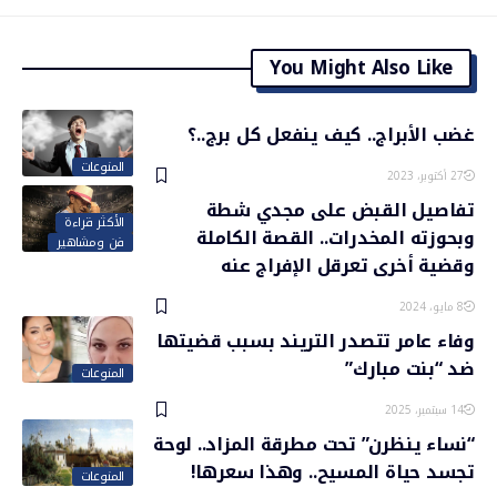
You Might Also Like
غضب الأبراج.. كيف ينفعل كل برج..؟
المنوعات
27 أكتوبر، 2023
تفاصيل القبض على مجدي شطة
الأكثر قراءة
وبحوزته المخدرات.. القصة الكاملة
فن ومشاهير
وقضية أخرى تعرقل الإفراج عنه
8 مايو، 2024
وفاء عامر تتصدر التريند بسبب قضيتها
ضد “بنت مبارك”
المنوعات
14 سبتمبر، 2025
“نساء ينظرن” تحت مطرقة المزاد.. لوحة
تجسد حياة المسيح.. وهذا سعرها!
المنوعات