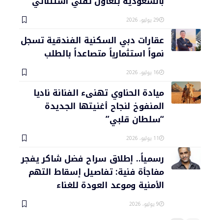
بالسعودية بتعاون تقني استثنائي
29 يوليو، 2026
عقارات دبي السكنية الفندقية تسجل
نمواً استثمارياً متصاعداً بالطلب
16 يوليو، 2026
ميادة الحناوي تهنىء الفنانة ناديا
المنفوخ لنجاح أغنيتها الجديدة
“سلطان قلبي”
11 يوليو، 2026
رسمياً.. إطلاق سراح فضل شاكر يفجر
مفاجأة فنية: تفاصيل إسقاط التهم
الأمنية وموعد العودة للغناء
9 يوليو، 2026