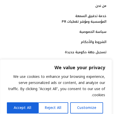
من نحن
خدمة تدقيق السمعة
المؤسسية ومؤشر تغطيات PR
سياسة الخصوصية
الشروط والأحكام
تسجيل جهة حكومية جديدة
الاعتماد الرسمي
We value your privacy
منصة إخبارية مرخصة
We use cookies to enhance your browsing experience,
serve personalized ads or content, and analyze our
traffic. By clicking "Accept All", you consent to our use of
انشر خبرك
cookies.
رقم الترخيص الاتحادي : 8793134
AR
جميع حقوق التوثيق الرقمي محفوظة لمنصة السابعة © 2026.
Accept All
Reject All
Customize