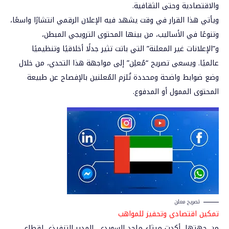
والاقتصادية وحتى الثقافية.
ويأتي هذا القرار في وقت يشهد فيه الإعلان الرقمي انتشارًا واسعًا،
وتنوعًا في الأساليب، من بينها
المحتوى الترويجي المبطن
،
و”الإعلانات غير المعلنة” التي باتت تثير جدلًا أخلاقيًا وتنظيميًا
عالميًا. ويسعى تصريح “مُعلِن” إلى مواجهة هذا التحدي، من خلال
وضع ضوابط واضحة ومحددة
تُلزم المُعلنين بالإفصاح عن طبيعة
المحتوى الممول أو المدفوع.
تصريح معلن
تمكين
اقتصادي وتحفيز للمواهب
من جهتها، أكدت
ميثاء ماجد السويدي
، المدير التنفيذي لقطاع