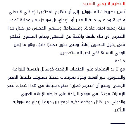
التنظيم
لا يعني التقييد
تُشير تصريحات المسؤولين إلى أن تنظيم المحتوى الإعلاني لا يعني
فرض قيود على حرية التعبير أو الإبداع، بل هو جزء من عملية تطوير
بيئة رقمية
آمنة، عادلة، ومستدامة
. ويسعى المجلس من خلال هذا
التصريح إلى بناء علاقة واضحة بين الجمهور وصانع المحتوى، تُظهر
متى يكون المحتوى إعلانًا ومتى يكون تعبيرًا ذاتيًا، وهو ما يُعزز
الوعي الاستهلاكي
لدى المستخدمين.
خاتمة
مع تزايد الاعتماد على المنصات الرقمية كوسائل رئيسية للتواصل
والتسويق، تبرز أهمية وجود تشريعات حديثة تستوعب طبيعة العصر
الرقمي. ويبدو أن “تصريح مُعلِن” خطوة سبّاقة في هذا الاتجاه، تضع
الإمارات مجددًا في موقع الريادة على خارطة الإعلام العربي
والدولي، من خلال
حوكمة ذكية
تجمع بين
حرية الإبداع ومسؤولية
التأثير
.