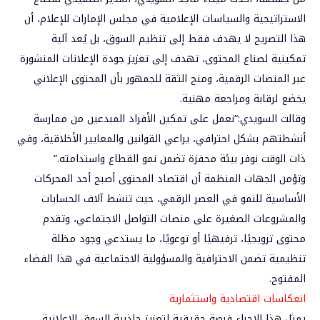
الاستراتيجية والسياسات الإعلامية في مجلس الإمارات للإعلام، أن
هذا التصريح لا يهدف فقط إلى تنظيم السوق، بل يُعد
آلية
تمكينية لصناع المحتوى
، تهدف إلى تعزيز
جودة الإعلانات
المنشورة
عبر المنصات الرقمية، ومنح الثقة للجمهور بأن المحتوى الإعلاني
يخضع لرقابة ومراجعة مهنية.
وقالت السويدي:“نعمل على تمكين الأفراد المبدعين من ممارسة
أنشطتهم بشكل احترافي، يراعي القوانين والمعايير الأخلاقية، وفي
ذات الوقت نوفر بيئة محفزة تضمن نمو القطاع واستدامته.”
وتؤمن الجهات المنظمة أن
اقتصاد المحتوى
أصبح أحد المحركات
الأساسية للنمو في العصر الرقمي، حيث تنشط آلاف الحسابات
والمشروعات الصغيرة على منصات التواصل الاجتماعي، وتقدم
محتوى ترويجيًا، ترفيهيًا أو توعويًا، ما يستدعي وجود مظلة
تنظيمية تضمن
الاحترافية والمسؤولية الاجتماعية
في هذا الفضاء
المفتوح.
انعكاسات
اقتصادية واستثمارية
يمثل هذا الإجراء فرصة حقيقية لتعزيز
جاذبية السوق الإعلانية