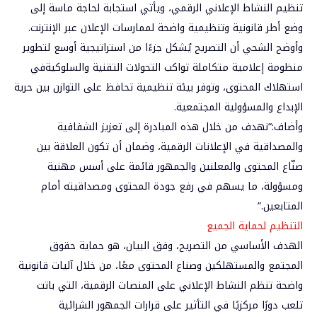
تنظيم النشاط الإعلاني الرقمي
، ويأتي استجابة لحاجة ماسة إلى
وضع أطر قانونية وتنظيمية واضحة لممارسات الإعلان عبر الإنترنت.
وأوضح الشحي أن التصريح يُشكل جزءًا من استراتيجية أوسع لتطوير
منظومة إعلامية متكاملة
تواكب التحولات التقنية والسلوكية
في
استهلاك المحتوى، وتوفر بيئة تنظيمية تحافظ على التوازن بين حرية
الإبداع والمسؤولية المجتمعية.
وأضاف:“نهدف من خلال هذه المبادرة إلى تعزيز
الشفافية
والمصداقية
في الإعلانات الرقمية، وضمان أن تكون العلاقة بين
صنّاع المحتوى والمعلنين والجمهور قائمة على أسس مهنية
ومسؤولة، ما يسهم في
رفع جودة المحتوى
و
مصداقيته أمام
المتابعين
.”
التنظيم
لحماية الجميع
الهدف الأساسي من التصريح، وفق البيان، هو حماية
حقوق
المجتمع والمستهلكين وصناع المحتوى
معًا، من خلال
آليات قانونية
واضحة
تنظم النشاط الإعلاني على المنصات الرقمية، التي باتت
تلعب دورًا مركزيًا في التأثير على قرارات الجمهور الشرائية